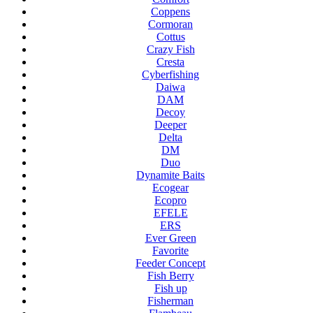
Coppens
Cormoran
Cottus
Crazy Fish
Cresta
Cyberfishing
Daiwa
DAM
Decoy
Deeper
Delta
DM
Duo
Dynamite Baits
Ecogear
Ecopro
EFELE
ERS
Ever Green
Favorite
Feeder Concept
Fish Berry
Fish up
Fisherman