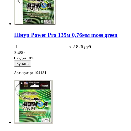
Шнур Power Pro 135м 0,76мм moss green
2 826
руб
x
3 490
Скидка 19%
Артикул: pr-104131