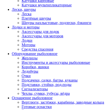
Катушки карповые
Катушки мультипликаторные
Лески, шнуры
Леска
Плетёные шнуры
Шнуры нахлыстовые, подлески, бэкинги
Лодки и моторы
Аксессуары для лодок
Аксессуары для моторов
Лодки
Моторы
Средства спасения
Оборудование рыболовное
Жерлицы
Инструменты и аксессуары рыболовные
Коробки, ящики
Ледобуры
Очки
Подсачеки, садки, багры, куканы
Подставки, стойки, род-поды
Сигнализаторы
Чехлы, сумки, тубусы, вёдра
Оснащение рыболовное
Вертлюги, застёжки, карабины, заводные кольца
Готовые оснастки