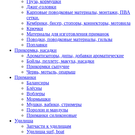
Груза, кормушки
Джиг-головки
Карповые поводковые материалы, монтажи, ПВА
сетки.
Кембрики, бисер, стопоры, коннекторы, мотовила
Крючки
Материалы для изготовления приманок
Поводки, поводковые материалы, гильзы
Поплавки
Прикормка, насадки
Ароматизаторы, дипы, добавки ароматические
Бойлы, пеллетс, макуха, насадки
Прикормки сыпучие
Червь, мотыль, опарыш
Приманки
Балансиры
Блёсны
Воблеры
Мормышки
Мушки, вабики, стримеры
Поролон и мандулы
Приманки силиконовые
Удилища
Запчасти к удилищам
Удилища surf, boat