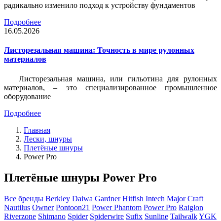
радикально изменило подход к устройству фундаментов
Подробнее
16.05.2026
Листорезальная машина: Точность в мире рулонных
материалов
Листорезальная машина, или гильотина для рулонных
материалов, – это специализированное промышленное
оборудование
Подробнее
Главная
Лески, шнуры
Плетёные шнуры
Power Pro
Плетёные шнуры Power Pro
Все бренды
Berkley
Daiwa
Gardner
Hitfish
Intech
Major Craft
Nautilus
Owner
Pontoon21
Power Phantom
Power Pro
Raiglon
Riverzone
Shimano
Spider
Spiderwire
Sufix
Sunline
Tailwalk
YGK