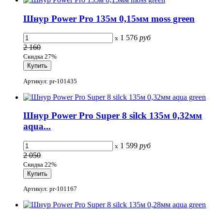
Шнур Power Pro 135м 0,15мм moss green
1 576
руб
x
2 160
Скидка 27%
Артикул: pr-101435
Шнур Power Pro Super 8 silck 135м 0,32мм
aqua...
1 599
руб
x
2 050
Скидка 22%
Артикул: pr-101167