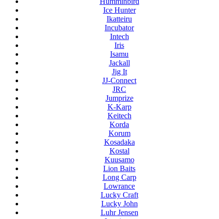
Humminbird
Ice Hunter
Ikatteiru
Incubator
Intech
Iris
Isamu
Jackall
Jig It
JJ-Connect
JRC
Jumprize
K-Karp
Keitech
Korda
Korum
Kosadaka
Kostal
Kuusamo
Lion Baits
Long Carp
Lowrance
Lucky Craft
Lucky John
Luhr Jensen