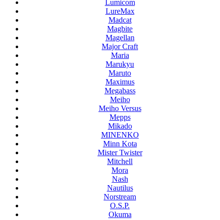
Lumicom
LureMax
Madcat
Magbite
Magellan
Major Craft
Maria
Marukyu
Maruto
Maximus
Megabass
Meiho
Meiho Versus
Mepps
Mikado
MINENKO
Minn Kota
Mister Twister
Mitchell
Mora
Nash
Nautilus
Norstream
O.S.P.
Okuma