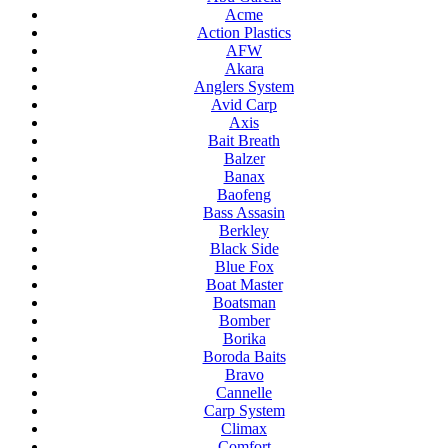
Acme
Action Plastics
AFW
Akara
Anglers System
Avid Carp
Axis
Bait Breath
Balzer
Banax
Baofeng
Bass Assasin
Berkley
Black Side
Blue Fox
Boat Master
Boatsman
Bomber
Borika
Boroda Baits
Bravo
Cannelle
Carp System
Climax
Comfort