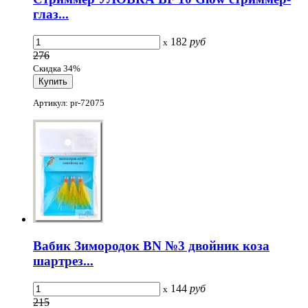
глаз...
182
руб
x
276
Скидка 34%
Артикул: pr-72075
Вабик Зимородок BN №3 двойник коза
шартрез...
144
руб
x
215