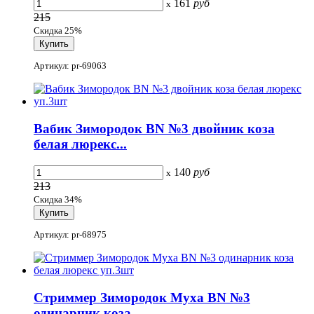
161
руб
x
215
Скидка 25%
Артикул: pr-69063
Вабик Зимородок BN №3 двойник коза
белая люрекс...
140
руб
x
213
Скидка 34%
Артикул: pr-68975
Стриммер Зимородок Муха BN №3
одинарник коза...