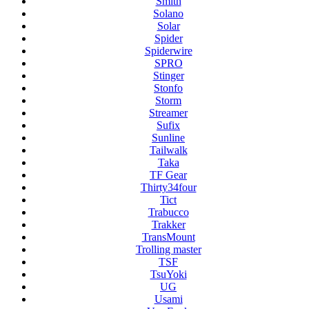
Smith
Solano
Solar
Spider
Spiderwire
SPRO
Stinger
Stonfo
Storm
Streamer
Sufix
Sunline
Tailwalk
Taka
TF Gear
Thirty34four
Tict
Trabucco
Trakker
TransMount
Trolling master
TSF
TsuYoki
UG
Usami