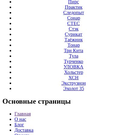
Пирс
Практик
Следопыт
Сонар
СТЕС
Стэк
Сурикат
Таёжник
Тонар
Три Кита
Тула
Турченко
УЛОВКА
Хольстер
ХСН
Экструзион
Эхолот 35
Основные
страницы
Главная
О нас
Блог
Доставка