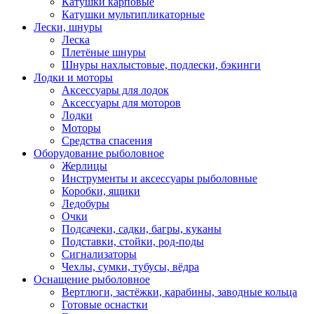
Катушки карповые
Катушки мультипликаторные
Лески, шнуры
Леска
Плетёные шнуры
Шнуры нахлыстовые, подлески, бэкинги
Лодки и моторы
Аксессуары для лодок
Аксессуары для моторов
Лодки
Моторы
Средства спасения
Оборудование рыболовное
Жерлицы
Инструменты и аксессуары рыболовные
Коробки, ящики
Ледобуры
Очки
Подсачеки, садки, багры, куканы
Подставки, стойки, род-поды
Сигнализаторы
Чехлы, сумки, тубусы, вёдра
Оснащение рыболовное
Вертлюги, застёжки, карабины, заводные кольца
Готовые оснастки