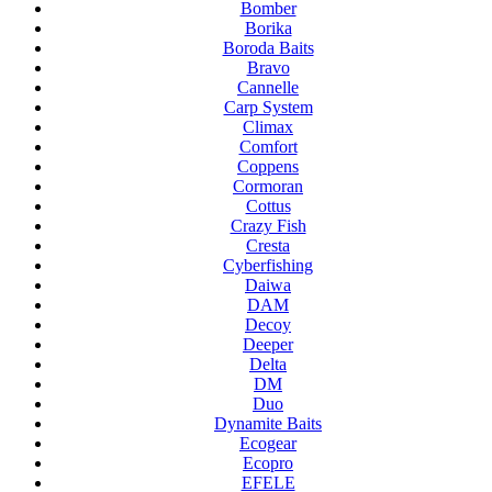
Bomber
Borika
Boroda Baits
Bravo
Cannelle
Carp System
Climax
Comfort
Coppens
Cormoran
Cottus
Crazy Fish
Cresta
Cyberfishing
Daiwa
DAM
Decoy
Deeper
Delta
DM
Duo
Dynamite Baits
Ecogear
Ecopro
EFELE