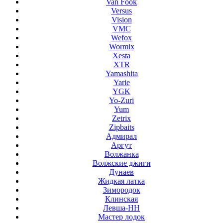
Van Fook
Versus
Vision
VMC
Wefox
Wormix
Xesta
XTR
Yamashita
Yarie
YGK
Yo-Zuri
Yum
Zetrix
Zipbaits
Адмирал
Аргут
Волжанка
Волжские джиги
Дунаев
Жидкая латка
Зимородок
Клинская
Левша-НН
Мастер лодок