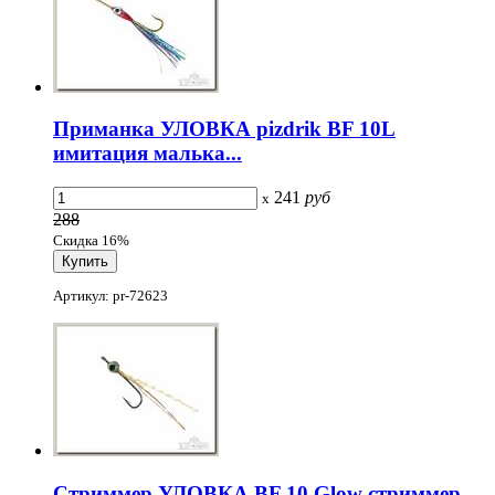
Приманка УЛОВКА pizdrik BF 10L
имитация малька...
241
руб
x
288
Скидка 16%
Артикул: pr-72623
Стриммер УЛОВКА BF 10 Glow стриммер-