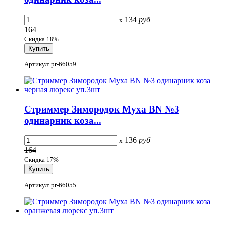
134
руб
x
164
Скидка 18%
Артикул: pr-66059
Стриммер Зимородок Муха BN №3
одинарник коза...
136
руб
x
164
Скидка 17%
Артикул: pr-66055