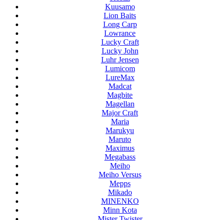
Kuusamo
Lion Baits
Long Carp
Lowrance
Lucky Craft
Lucky John
Luhr Jensen
Lumicom
LureMax
Madcat
Magbite
Magellan
Major Craft
Maria
Marukyu
Maruto
Maximus
Megabass
Meiho
Meiho Versus
Mepps
Mikado
MINENKO
Minn Kota
Mister Twister