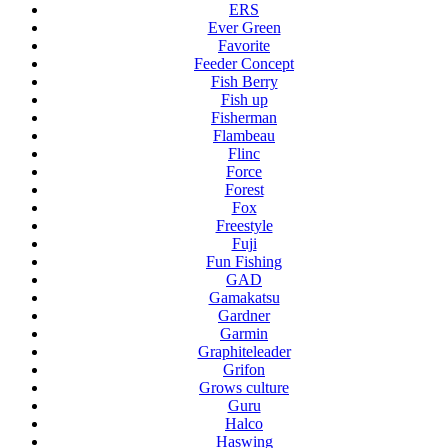
ERS
Ever Green
Favorite
Feeder Concept
Fish Berry
Fish up
Fisherman
Flambeau
Flinc
Force
Forest
Fox
Freestyle
Fuji
Fun Fishing
GAD
Gamakatsu
Gardner
Garmin
Graphiteleader
Grifon
Grows culture
Guru
Halco
Haswing