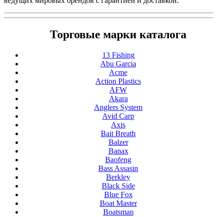
ведущих мировых брендов с гарантией и доставкой.
Торговые марки каталога
13 Fishing
Abu Garcia
Acme
Action Plastics
AFW
Akara
Anglers System
Avid Carp
Axis
Bait Breath
Balzer
Banax
Baofeng
Bass Assasin
Berkley
Black Side
Blue Fox
Boat Master
Boatsman