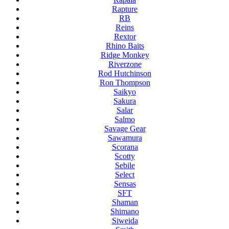
Rapture
RB
Reins
Rextor
Rhino Baits
Ridge Monkey
Riverzone
Rod Hutchinson
Ron Thompson
Saikyo
Sakura
Salar
Salmo
Savage Gear
Sawamura
Scorana
Scotty
Sebile
Select
Sensas
SFT
Shaman
Shimano
Siweida