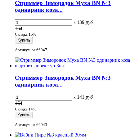
Стриммер Зимородок Муха BN №3
одинарник коза...
139
руб
x
164
Скидка 15%
Артикул: pr-66047
Стриммер Зимородок Муха BN №3
одинарник коза...
141
руб
x
164
Скидка 14%
Артикул: pr-66043