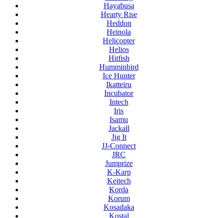
Hayabusa
Hearty Rise
Heddon
Heinola
Helicopter
Helios
Hitfish
Humminbird
Ice Hunter
Ikatteiru
Incubator
Intech
Iris
Isamu
Jackall
Jig It
JJ-Connect
JRC
Jumprize
K-Karp
Keitech
Korda
Korum
Kosadaka
Kostal