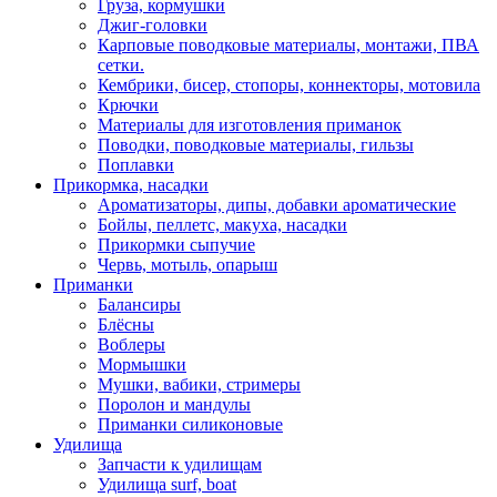
Груза, кормушки
Джиг-головки
Карповые поводковые материалы, монтажи, ПВА
сетки.
Кембрики, бисер, стопоры, коннекторы, мотовила
Крючки
Материалы для изготовления приманок
Поводки, поводковые материалы, гильзы
Поплавки
Прикормка, насадки
Ароматизаторы, дипы, добавки ароматические
Бойлы, пеллетс, макуха, насадки
Прикормки сыпучие
Червь, мотыль, опарыш
Приманки
Балансиры
Блёсны
Воблеры
Мормышки
Мушки, вабики, стримеры
Поролон и мандулы
Приманки силиконовые
Удилища
Запчасти к удилищам
Удилища surf, boat