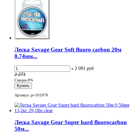
Леска Savage Gear Soft fluoro carbon 20м
0.74мм...
2 091
руб
x
2 273
Скидка 8%
Артикул: pr-101979
Леска Savage Gear Super hard fluorocarbon
50м...