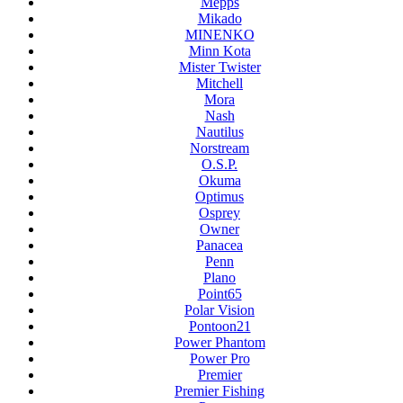
Mepps
Mikado
MINENKO
Minn Kota
Mister Twister
Mitchell
Mora
Nash
Nautilus
Norstream
O.S.P.
Okuma
Optimus
Osprey
Owner
Panacea
Penn
Plano
Point65
Polar Vision
Pontoon21
Power Phantom
Power Pro
Premier
Premier Fishing