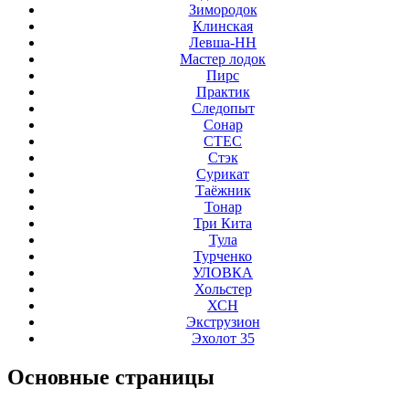
Зимородок
Клинская
Левша-НН
Мастер лодок
Пирс
Практик
Следопыт
Сонар
СТЕС
Стэк
Сурикат
Таёжник
Тонар
Три Кита
Тула
Турченко
УЛОВКА
Хольстер
ХСН
Экструзион
Эхолот 35
Основные
страницы