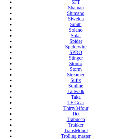
SFT
Shaman
Shimano
Siweida
Smith
Solano
Solar
Spider
Spiderwire
SPRO
Stinger
Stonfo
Storm
Streamer
Sufix
Sunline
Tailwalk
Taka
TF Gear
Thirty34four
Tict
Trabucco
Trakker
TransMount
Trolling master