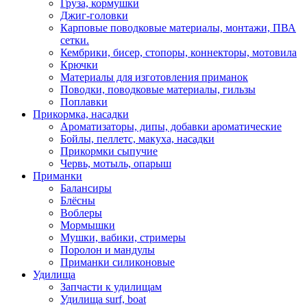
Груза, кормушки
Джиг-головки
Карповые поводковые материалы, монтажи, ПВА
сетки.
Кембрики, бисер, стопоры, коннекторы, мотовила
Крючки
Материалы для изготовления приманок
Поводки, поводковые материалы, гильзы
Поплавки
Прикормка, насадки
Ароматизаторы, дипы, добавки ароматические
Бойлы, пеллетс, макуха, насадки
Прикормки сыпучие
Червь, мотыль, опарыш
Приманки
Балансиры
Блёсны
Воблеры
Мормышки
Мушки, вабики, стримеры
Поролон и мандулы
Приманки силиконовые
Удилища
Запчасти к удилищам
Удилища surf, boat