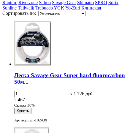
Rapture
Riverzone
Salmo
Savage Gear
Shimano
SPRO
Sufix
Sunline
Tailwalk
Trabucco
YGK
Yo-Zuri
Клинская
Сортировать по:
Леска Savage Gear Super hard fluorocarbon
50м...
1 726
руб
x
2 467
Скидка 30%
Артикул: pr-102439