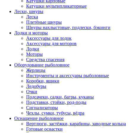
Катушки карповые
Катушки мультипликаторные
Лески, шнуры
Леска
Плетёные шнуры
Шнуры нахлыстовые, подлески, бэкинги
Лодки и моторы
Аксессуары для лодок
Аксессуары для моторов
Лодки
Моторы
Средства спасения
Оборудование рыболовное
Жерлицы
Инструменты и аксессуары рыболовные
Коробки, ящики
Ледобуры
Очки
Подсачеки, садки, багры, куканы
Подставки, стойки, род-поды
Сигнализаторы
Чехлы, сумки, тубусы, вёдра
Оснащение рыболовное
Вертлюги, застёжки, карабины, заводные кольца
Готовые оснастки