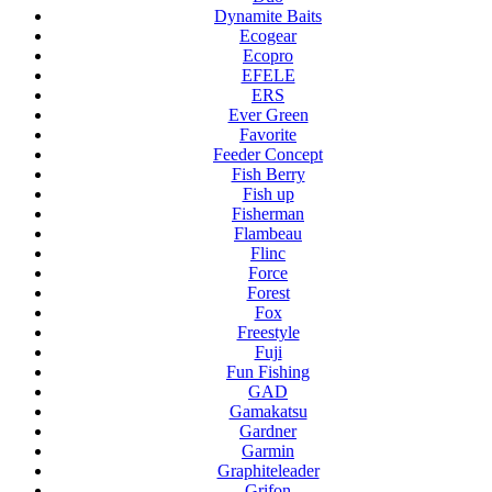
Dynamite Baits
Ecogear
Ecopro
EFELE
ERS
Ever Green
Favorite
Feeder Concept
Fish Berry
Fish up
Fisherman
Flambeau
Flinc
Force
Forest
Fox
Freestyle
Fuji
Fun Fishing
GAD
Gamakatsu
Gardner
Garmin
Graphiteleader
Grifon