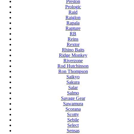
Preston
Prologic
Raid
Raiglon
Rapala
Rapture
RB
Reins
Rextor
Rhino Baits
Ridge Monkey
Riverzone
Rod Hutchinson
Ron Thompson
Saikyo
Sakura
Salar
Salmo
Savage Gear
Sawamura
Scorana
Scotty
Sebile
Select
Sensas