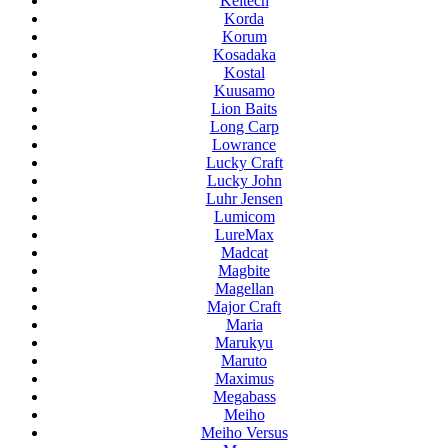
Keitech
Korda
Korum
Kosadaka
Kostal
Kuusamo
Lion Baits
Long Carp
Lowrance
Lucky Craft
Lucky John
Luhr Jensen
Lumicom
LureMax
Madcat
Magbite
Magellan
Major Craft
Maria
Marukyu
Maruto
Maximus
Megabass
Meiho
Meiho Versus