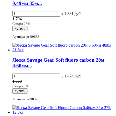
0.49мм 35м...
1 381
руб
x
1 794
Скидка 23%
Артикул: pr-99683
Леска Savage Gear Soft fluoro carbon 20м
0.60мм...
1 474
руб
x
1 569
Скидка 6%
Артикул: pr-98375