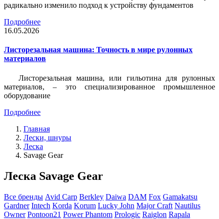
радикально изменило подход к устройству фундаментов
Подробнее
16.05.2026
Листорезальная машина: Точность в мире рулонных
материалов
Листорезальная машина, или гильотина для рулонных
материалов, – это специализированное промышленное
оборудование
Подробнее
Главная
Лески, шнуры
Леска
Savage Gear
Леска Savage Gear
Все бренды
Avid Carp
Berkley
Daiwa
DAM
Fox
Gamakatsu
Gardner
Intech
Korda
Korum
Lucky John
Major Craft
Nautilus
Owner
Pontoon21
Power Phantom
Prologic
Raiglon
Rapala