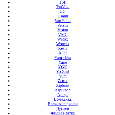
TSF
TsuYoki
UG
Usami
Van Fook
Versus
Vision
VMC
Wefox
Wormix
Xesta
XTR
Yamashita
Yarie
YGK
Yo-Zuri
Yum
Zetrix
Zipbaits
Адмирал
Аргут
Волжанка
Волжские джиги
Дунаев
Жидкая латка