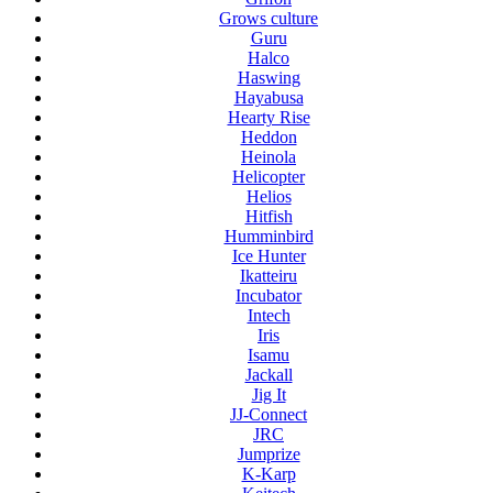
Grows culture
Guru
Halco
Haswing
Hayabusa
Hearty Rise
Heddon
Heinola
Helicopter
Helios
Hitfish
Humminbird
Ice Hunter
Ikatteiru
Incubator
Intech
Iris
Isamu
Jackall
Jig It
JJ-Connect
JRC
Jumprize
K-Karp