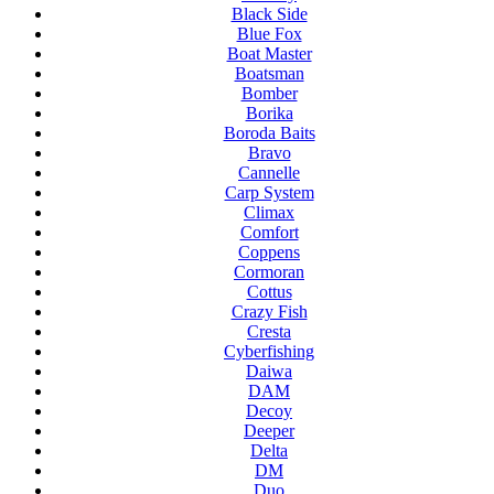
Black Side
Blue Fox
Boat Master
Boatsman
Bomber
Borika
Boroda Baits
Bravo
Cannelle
Carp System
Climax
Comfort
Coppens
Cormoran
Cottus
Crazy Fish
Cresta
Cyberfishing
Daiwa
DAM
Decoy
Deeper
Delta
DM
Duo