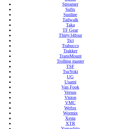
Streamer
Sufix
Sunline
Tailwalk
Taka
TF Gear
Thirty34four
Tict
Trabucco
Trakker
TransMount
Trolling master
TSF
TsuYoki
UG
Usami
Van Fook
Versus
Vision
VMC
Wefox
Wormix
Xesta
XTR
Yamashita