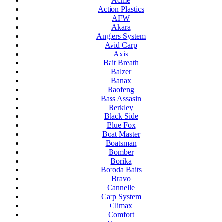
Acme
Action Plastics
AFW
Akara
Anglers System
Avid Carp
Axis
Bait Breath
Balzer
Banax
Baofeng
Bass Assasin
Berkley
Black Side
Blue Fox
Boat Master
Boatsman
Bomber
Borika
Boroda Baits
Bravo
Cannelle
Carp System
Climax
Comfort