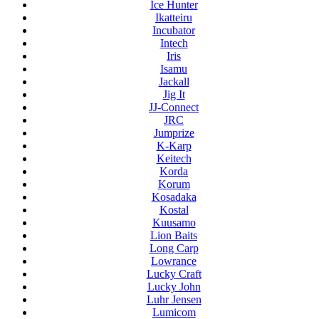
Ice Hunter
Ikatteiru
Incubator
Intech
Iris
Isamu
Jackall
Jig It
JJ-Connect
JRC
Jumprize
K-Karp
Keitech
Korda
Korum
Kosadaka
Kostal
Kuusamo
Lion Baits
Long Carp
Lowrance
Lucky Craft
Lucky John
Luhr Jensen
Lumicom