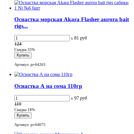
Оснастка морская Akara Flasher aurora bait
rigs...
81
руб
x
124
Скидка 35%
Артикул: pr-64263
Оснастка А на сома 110гр
97
руб
x
119
Скидка 18%
Артикул: pr-64075