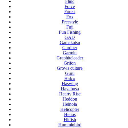
Flinc
Force
Forest
Fox
Freestyle
Fuji
Fun Fishing
GAD
Gamakatsu
Gardner
Garmin
Graphiteleader
Grifon
Grows culture
Guru
Halco
Haswing
Hayabusa
Hearty Rise
Heddon
Heinola
Helicopter
Helios
Hitfish
Humminbird