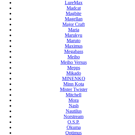
LureMax
Madcat
Magbite
Magellan
Major Craft
Maria
Marukyu
Maruto
Maximus
Megabass
Meiho
Meiho Versus
Mepps
Mikado
MINENKO
Minn Kota
Mister Twister
Mitchell
Mora
Nash
Nautilus
Norstream
O.S.P.
Okuma
Optimus