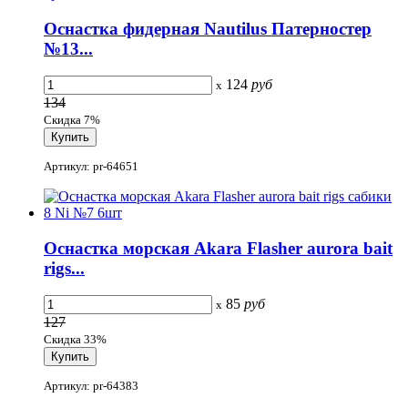
Оснастка фидерная Nautilus Патерностер
№13...
124
руб
x
134
Скидка 7%
Артикул: pr-64651
Оснастка морская Akara Flasher aurora bait
rigs...
85
руб
x
127
Скидка 33%
Артикул: pr-64383