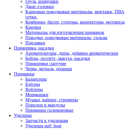
Груза, кормушки
Джиг-головки
Карповые поводковые материалы, монтажи, ПВА
сетки.
Кембрики, бисер, стопоры, коннекторы, мотовила
Крючки
Материалы для изготовления приманок
Поводки, поводковые материалы, гильзы
Поплавки
Прикормка, насадки
Ароматизаторы, дипы, добавки ароматические
Бойлы, пеллетс, макуха, насадки
Прикормки сыпучие
Червь, мотыль, опарыш
Приманки
Балансиры
Блёсны
Воблеры
Мормышки
Мушки, вабики, стримеры
Поролон и мандулы
Приманки силиконовые
Удилища
Запчасти к удилищам
Удилища surf, boat