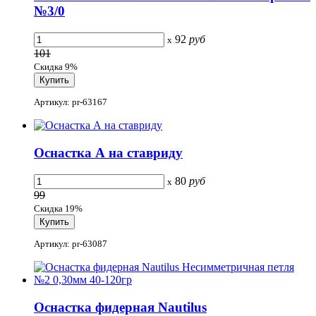
№3/0
92
руб
x
101
Скидка 9%
Артикул: pr-63167
Оснастка А на ставриду
80
руб
x
99
Скидка 19%
Артикул: pr-63087
Оснастка фидерная Nautilus