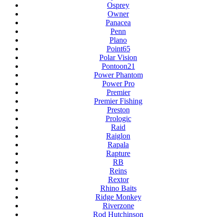
Osprey
Owner
Panacea
Penn
Plano
Point65
Polar Vision
Pontoon21
Power Phantom
Power Pro
Premier
Premier Fishing
Preston
Prologic
Raid
Raiglon
Rapala
Rapture
RB
Reins
Rextor
Rhino Baits
Ridge Monkey
Riverzone
Rod Hutchinson