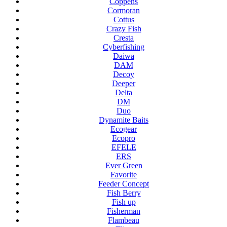
Coppens
Cormoran
Cottus
Crazy Fish
Cresta
Cyberfishing
Daiwa
DAM
Decoy
Deeper
Delta
DM
Duo
Dynamite Baits
Ecogear
Ecopro
EFELE
ERS
Ever Green
Favorite
Feeder Concept
Fish Berry
Fish up
Fisherman
Flambeau