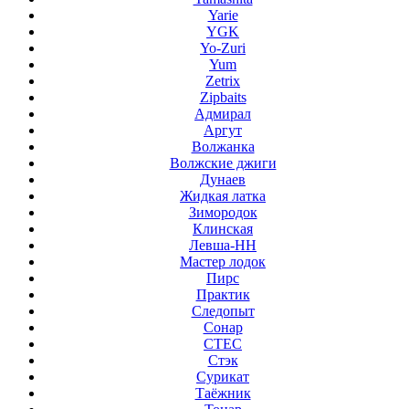
Yarie
YGK
Yo-Zuri
Yum
Zetrix
Zipbaits
Адмирал
Аргут
Волжанка
Волжские джиги
Дунаев
Жидкая латка
Зимородок
Клинская
Левша-НН
Мастер лодок
Пирс
Практик
Следопыт
Сонар
СТЕС
Стэк
Сурикат
Таёжник