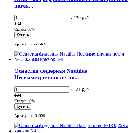
петля...
120
руб
x
134
Скидка 10%
Артикул: pr-64663
Оснастка фидерная Nautilus
Несимметричная петля...
121
руб
x
134
Скидка 10%
Артикул: pr-64659