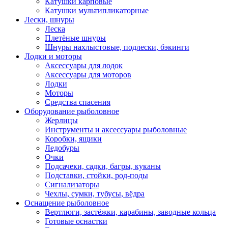
Катушки карповые
Катушки мультипликаторные
Лески, шнуры
Леска
Плетёные шнуры
Шнуры нахлыстовые, подлески, бэкинги
Лодки и моторы
Аксессуары для лодок
Аксессуары для моторов
Лодки
Моторы
Средства спасения
Оборудование рыболовное
Жерлицы
Инструменты и аксессуары рыболовные
Коробки, ящики
Ледобуры
Очки
Подсачеки, садки, багры, куканы
Подставки, стойки, род-поды
Сигнализаторы
Чехлы, сумки, тубусы, вёдра
Оснащение рыболовное
Вертлюги, застёжки, карабины, заводные кольца
Готовые оснастки