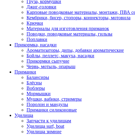
Груза, кормушки
Джиг-головки
Карповые поводковые материалы, монтажи, ПВА се
Кембрики, бисер, стопоры, коннекторы, мотовила
Крючки
Материалы для изготовления приманок
Поводки, поводковые материалы, гильзы
Поплавки
Прикормка, насадки
Ароматизаторы, дипы, добавки ароматические
Бойлы, пеллетс, макуха, насадки
Прикормки сыпучие
Червь, мотыль, опарыш
Приманки
Балансиры
Блёсны
Воблеры
Мормышки
Мушки, вабики, стримеры
Поролон и мандулы
Приманки силиконовые
Удилища
Запчасти к удилищам
Удилища surf, boat
Удилища зимние