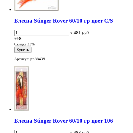
Блесна Stinger Rover 60/10 гр цвет C/S
481
руб
x
718
Скидка 33%
Артикул: pr-88439
Блесна Stinger Rover 60/10 гр цвет 106
488
руб
x