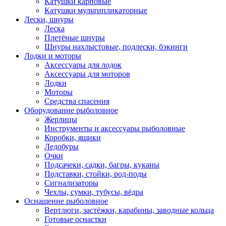
Катушки карповые
Катушки мультипликаторные
Лески, шнуры
Леска
Плетёные шнуры
Шнуры нахлыстовые, подлески, бэкинги
Лодки и моторы
Аксессуары для лодок
Аксессуары для моторов
Лодки
Моторы
Средства спасения
Оборудование рыболовное
Жерлицы
Инструменты и аксессуары рыболовные
Коробки, ящики
Ледобуры
Очки
Подсачеки, садки, багры, куканы
Подставки, стойки, род-поды
Сигнализаторы
Чехлы, сумки, тубусы, вёдра
Оснащение рыболовное
Вертлюги, застёжки, карабины, заводные кольца
Готовые оснастки