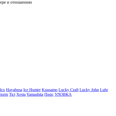
тере и отношениях
lco
Hayabusa
Ice Hunter
Kuusamo
Lucky Craft
Lucky John
Luhr
Storm
Tict
Xesta
Yamashita
Пирс
УЛОВКА