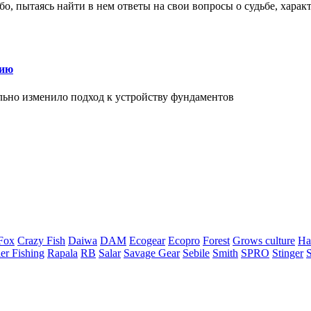
о, пытаясь найти в нем ответы на свои вопросы о судьбе, харак
нию
льно изменило подход к устройству фундаментов
Fox
Crazy Fish
Daiwa
DAM
Ecogear
Ecopro
Forest
Grows culture
Ha
er Fishing
Rapala
RB
Salar
Savage Gear
Sebile
Smith
SPRO
Stinger