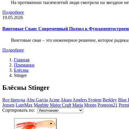
На протяжении тысячелетий люди смотрели на звездное неб
Подробнее
19.05.2026
Винтовые Сваи: Современный Подход к Фундаментострое
Винтовые сваи – это инженерное решение, которое радика
Подробнее
Главная
Приманки
Блёсны
Stinger
Блёсны Stinger
Все бренды
Abu Garcia
Acme
Akara
Anglers System
Berkley
Blue 
Jensen
LureMax
Magbite
Major Craft
Maria
Mepps
Pontoon21
Premi
Сортировать по: