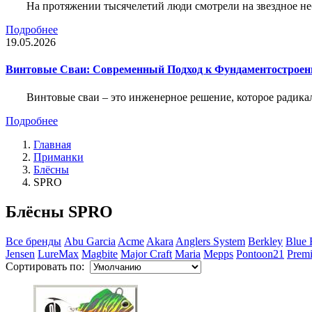
На протяжении тысячелетий люди смотрели на звездное неб
Подробнее
19.05.2026
Винтовые Сваи: Современный Подход к Фундаментострое
Винтовые сваи – это инженерное решение, которое радика
Подробнее
Главная
Приманки
Блёсны
SPRO
Блёсны SPRO
Все бренды
Abu Garcia
Acme
Akara
Anglers System
Berkley
Blue 
Jensen
LureMax
Magbite
Major Craft
Maria
Mepps
Pontoon21
Premi
Сортировать по: