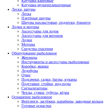
Катушки карповые
Катушки мультипликаторные
Лески, шнуры
Леска
Плетёные шнуры
Шнуры нахлыстовые, подлески, бэкинги
Лодки и моторы
Аксессуары для лодок
Аксессуары для моторов
Лодки
Моторы
Средства спасения
Оборудование рыболовное
Жерлицы
Инструменты и аксессуары рыболовные
Коробки, ящики
Ледобуры
Очки
Подсачеки, садки, багры, куканы
Подставки, стойки, род-поды
Сигнализаторы
Чехлы, сумки, тубусы, вёдра
Оснащение рыболовное
Вертлюги, застёжки, карабины, заводные кольца
Готовые оснастки