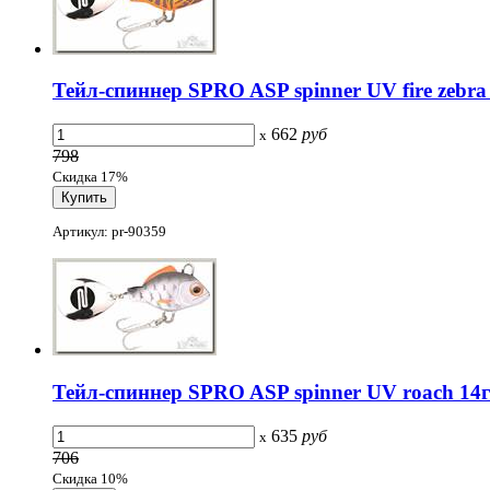
Тейл-спиннер SPRO ASP spinner UV fire zebra
662
руб
x
798
Скидка 17%
Артикул: pr-90359
Тейл-спиннер SPRO ASP spinner UV roach 14
635
руб
x
706
Скидка 10%