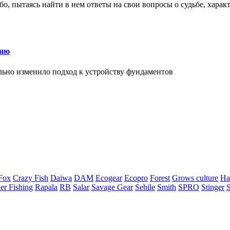
о, пытаясь найти в нем ответы на свои вопросы о судьбе, харак
нию
льно изменило подход к устройству фундаментов
Fox
Crazy Fish
Daiwa
DAM
Ecogear
Ecopro
Forest
Grows culture
Ha
er Fishing
Rapala
RB
Salar
Savage Gear
Sebile
Smith
SPRO
Stinger