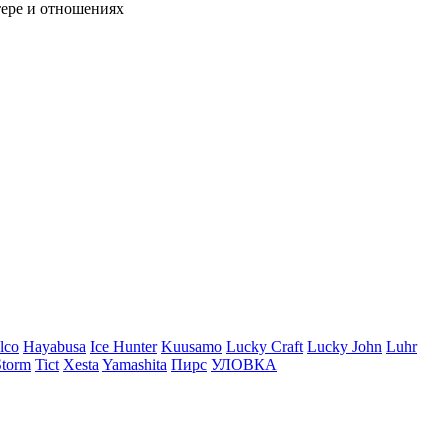
тере и отношениях
lco
Hayabusa
Ice Hunter
Kuusamo
Lucky Craft
Lucky John
Luhr
Storm
Tict
Xesta
Yamashita
Пирс
УЛОВКА