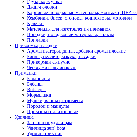
Груза, кормушки
Джиг-головки
Карповые поводковые материалы, монтажи, ПВА се
Кембрики, бисер, стопоры, коннекторы, мотовила
Крючки
Материалы для изготовления приманок
Поводки, поводковые материалы, гильзы
Поплавки
Прикормка, насадки
Ароматизаторы, дипы, добавки ароматические
Бойлы, пеллетс, макуха, насадки
Прикормки сыпучие
Червь, мотыль, опарыш
Приманки
Балансиры
Блёсны
Воблеры
Мормышки
Мушки, вабики, стримеры
Поролон и мандулы
Приманки силиконовые
Удилища
Запчасти к удилищам
Удилища surf, boat
Удилища зимние