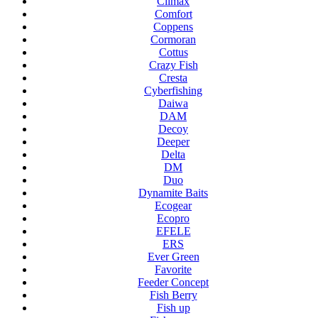
Climax
Comfort
Coppens
Cormoran
Cottus
Crazy Fish
Cresta
Cyberfishing
Daiwa
DAM
Decoy
Deeper
Delta
DM
Duo
Dynamite Baits
Ecogear
Ecopro
EFELE
ERS
Ever Green
Favorite
Feeder Concept
Fish Berry
Fish up