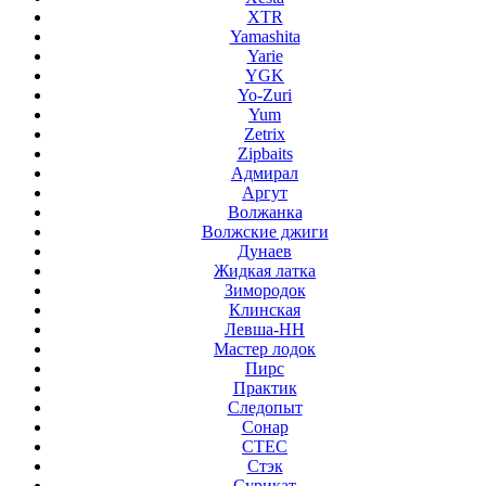
XTR
Yamashita
Yarie
YGK
Yo-Zuri
Yum
Zetrix
Zipbaits
Адмирал
Аргут
Волжанка
Волжские джиги
Дунаев
Жидкая латка
Зимородок
Клинская
Левша-НН
Мастер лодок
Пирс
Практик
Следопыт
Сонар
СТЕС
Стэк
Сурикат