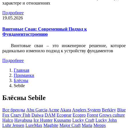
характере и отношениях
Подробнее
19.05.2026
Винтовые Сваи: Современный Подход к
Фундаментостроению
Винтовые сваи – это инженерное решение, которое
радикально изменило подход к устройству фундаментов
Подробнее
Главная
Приманки
Блёсны
Sebile
Блёсны Sebile
Все бренды
Abu Garcia
Acme
Akara
Anglers System
Berkley
Blue
Fox
Crazy Fish
Daiwa
DAM
Ecogear
Ecopro
Forest
Grows culture
Halco
Hayabusa
Ice Hunter
Kuusamo
Lucky Craft
Lucky John
Luhr Jensen
LureMax
Magbite
Major Craft
Maria
Mepps