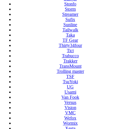
Stonfo
Storm
Streamer
Sufix
Sunline
Tailwalk
Taka
TF Gear
Thirty34four
Tict
Trabucco
Trakker
TransMount
Trolling master
TSF
TsuYoki
UG
Usami
Van Fook
Versus
Vision
VMC
Wefox
Wormix
Xesta