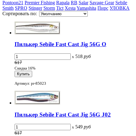
Pontoon21
Premier Fishing
Rapala
RB
Salar
Savage Gear
Sebile
Smith
SPRO
Stinger
Storm
Tict
Xesta
Yamashita
Пирс
УЛОВКА
Сортировать по:
Пилькер Sebile Fast Cast Jig 56G O
518
руб
x
617
Скидка 16%
Артикул: pr-85023
Пилькер Sebile Fast Cast Jig 56G J02
549
руб
x
617