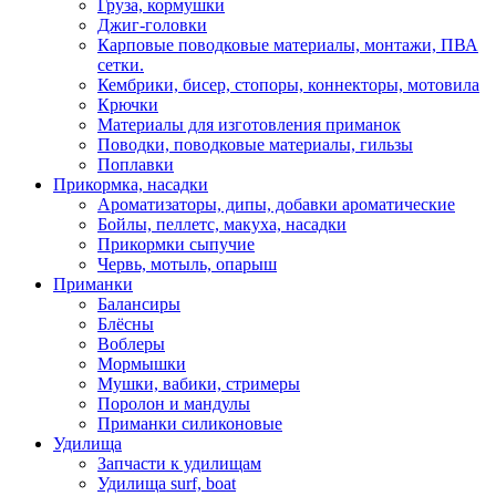
Груза, кормушки
Джиг-головки
Карповые поводковые материалы, монтажи, ПВА
сетки.
Кембрики, бисер, стопоры, коннекторы, мотовила
Крючки
Материалы для изготовления приманок
Поводки, поводковые материалы, гильзы
Поплавки
Прикормка, насадки
Ароматизаторы, дипы, добавки ароматические
Бойлы, пеллетс, макуха, насадки
Прикормки сыпучие
Червь, мотыль, опарыш
Приманки
Балансиры
Блёсны
Воблеры
Мормышки
Мушки, вабики, стримеры
Поролон и мандулы
Приманки силиконовые
Удилища
Запчасти к удилищам
Удилища surf, boat