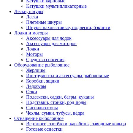
Катушки карповые
Катушки мультипликаторные
Лески, шнуры
Леска
Плетёные шнуры
Шнуры нахлыстовые, подлески, бэкинги
Лодки и моторы
Аксессуары для лодок
Аксессуары для моторов
Лодки
Моторы
Средства спасения
Оборудование рыболовное
Жерлицы
Инструменты и аксессуары рыболовные
Коробки, ящики
Ледобуры
Очки
Подсачеки, садки, багры, куканы
Подставки, стойки, род-поды
Сигнализаторы
Чехлы, сумки, тубусы, вёдра
Оснащение рыболовное
Вертлюги, застёжки, карабины, заводные кольца
Готовые оснастки