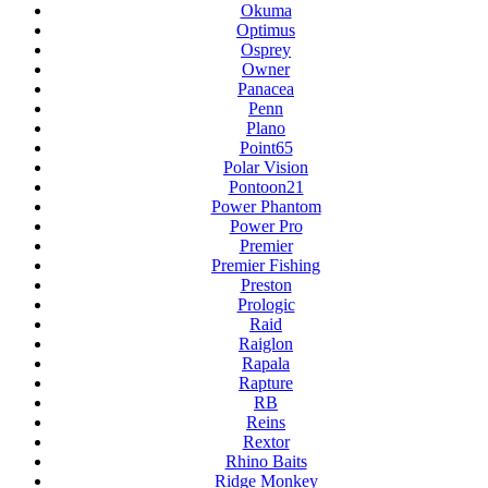
Okuma
Optimus
Osprey
Owner
Panacea
Penn
Plano
Point65
Polar Vision
Pontoon21
Power Phantom
Power Pro
Premier
Premier Fishing
Preston
Prologic
Raid
Raiglon
Rapala
Rapture
RB
Reins
Rextor
Rhino Baits
Ridge Monkey