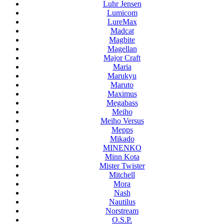
Luhr Jensen
Lumicom
LureMax
Madcat
Magbite
Magellan
Major Craft
Maria
Marukyu
Maruto
Maximus
Megabass
Meiho
Meiho Versus
Mepps
Mikado
MINENKO
Minn Kota
Mister Twister
Mitchell
Mora
Nash
Nautilus
Norstream
O.S.P.