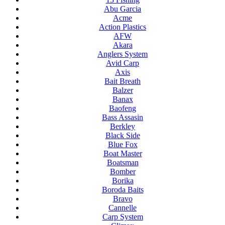
Abu Garcia
Acme
Action Plastics
AFW
Akara
Anglers System
Avid Carp
Axis
Bait Breath
Balzer
Banax
Baofeng
Bass Assasin
Berkley
Black Side
Blue Fox
Boat Master
Boatsman
Bomber
Borika
Boroda Baits
Bravo
Cannelle
Carp System