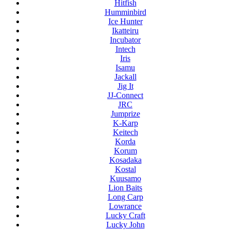
Hitfish
Humminbird
Ice Hunter
Ikatteiru
Incubator
Intech
Iris
Isamu
Jackall
Jig It
JJ-Connect
JRC
Jumprize
K-Karp
Keitech
Korda
Korum
Kosadaka
Kostal
Kuusamo
Lion Baits
Long Carp
Lowrance
Lucky Craft
Lucky John