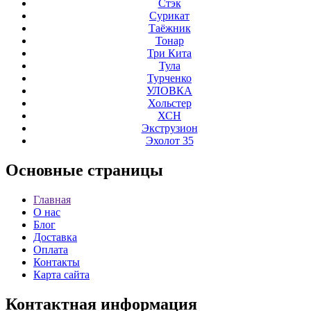
Стэк
Сурикат
Таёжник
Тонар
Три Кита
Тула
Турченко
УЛОВКА
Хольстер
ХСН
Экструзион
Эхолот 35
Основные
страницы
Главная
О нас
Блог
Доставка
Оплата
Контакты
Карта сайта
Контактная
информация