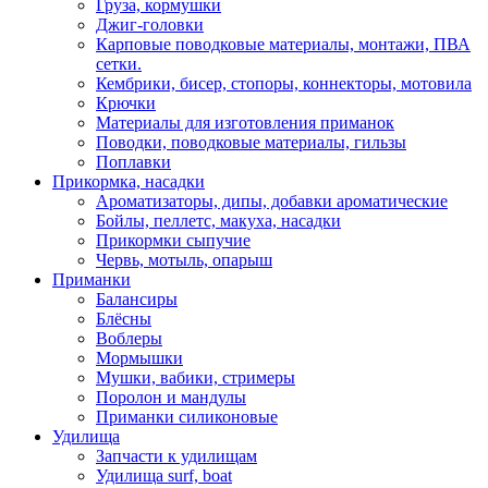
Груза, кормушки
Джиг-головки
Карповые поводковые материалы, монтажи, ПВА
сетки.
Кембрики, бисер, стопоры, коннекторы, мотовила
Крючки
Материалы для изготовления приманок
Поводки, поводковые материалы, гильзы
Поплавки
Прикормка, насадки
Ароматизаторы, дипы, добавки ароматические
Бойлы, пеллетс, макуха, насадки
Прикормки сыпучие
Червь, мотыль, опарыш
Приманки
Балансиры
Блёсны
Воблеры
Мормышки
Мушки, вабики, стримеры
Поролон и мандулы
Приманки силиконовые
Удилища
Запчасти к удилищам
Удилища surf, boat