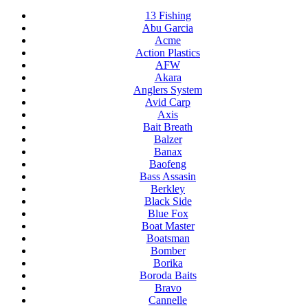
13 Fishing
Abu Garcia
Acme
Action Plastics
AFW
Akara
Anglers System
Avid Carp
Axis
Bait Breath
Balzer
Banax
Baofeng
Bass Assasin
Berkley
Black Side
Blue Fox
Boat Master
Boatsman
Bomber
Borika
Boroda Baits
Bravo
Cannelle