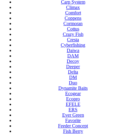
Carp System
Climax
Comfort
Coppens
Cormoran
Cottus
Crazy Fish
Cresta
Cyberfishing
Daiwa
DAM
Decoy
Deeper
Delta
DM
Duo
Dynamite Baits
Ecogear
Ecopro
EFELE
ERS
Ever Green
Favorite
Feeder Concept
Fish Berry