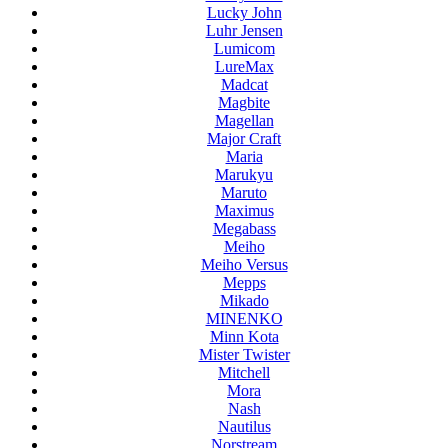
Lucky John
Luhr Jensen
Lumicom
LureMax
Madcat
Magbite
Magellan
Major Craft
Maria
Marukyu
Maruto
Maximus
Megabass
Meiho
Meiho Versus
Mepps
Mikado
MINENKO
Minn Kota
Mister Twister
Mitchell
Mora
Nash
Nautilus
Norstream