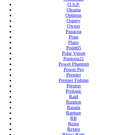
O.S.P.
Okuma
Optimus
Osprey
Owner
Panacea
Penn
Plano
Point65
Polar Vision
Pontoon21
Power Phantom
Power Pro
Premier
Premier Fishing
Preston
Prologic
Raid
Raiglon
Rapala
Rapture
RB
Reins
Rextor
Rhino Baits