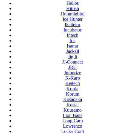
Helios
Hitfish
Humminbird
Ice Hunter
Ikatteiru
Incubator
Intech
Iris
Isamu
Jackall
Jig It
JJ-Connect
JRC
Jumprize
K-Karp
Keitech
Korda
Korum
Kosadaka
Kostal
Kuusamo
Lion Baits
Long Carp
Lowrance
Lucky Craft