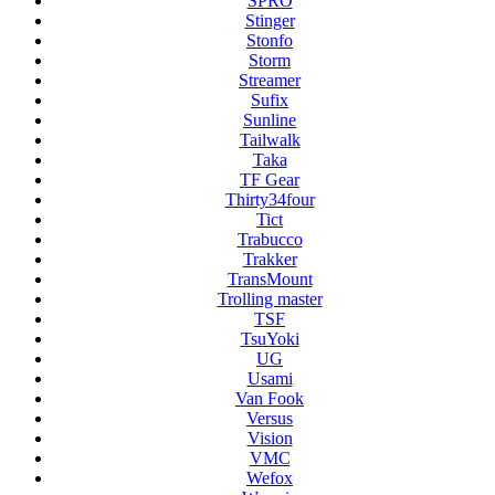
SPRO
Stinger
Stonfo
Storm
Streamer
Sufix
Sunline
Tailwalk
Taka
TF Gear
Thirty34four
Tict
Trabucco
Trakker
TransMount
Trolling master
TSF
TsuYoki
UG
Usami
Van Fook
Versus
Vision
VMC
Wefox