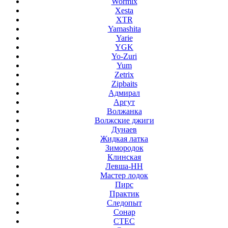
Wormix
Xesta
XTR
Yamashita
Yarie
YGK
Yo-Zuri
Yum
Zetrix
Zipbaits
Адмирал
Аргут
Волжанка
Волжские джиги
Дунаев
Жидкая латка
Зимородок
Клинская
Левша-НН
Мастер лодок
Пирс
Практик
Следопыт
Сонар
СТЕС