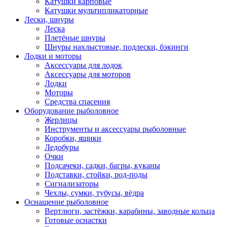
Катушки карповые
Катушки мультипликаторные
Лески, шнуры
Леска
Плетёные шнуры
Шнуры нахлыстовые, подлески, бэкинги
Лодки и моторы
Аксессуары для лодок
Аксессуары для моторов
Лодки
Моторы
Средства спасения
Оборудование рыболовное
Жерлицы
Инструменты и аксессуары рыболовные
Коробки, ящики
Ледобуры
Очки
Подсачеки, садки, багры, куканы
Подставки, стойки, род-поды
Сигнализаторы
Чехлы, сумки, тубусы, вёдра
Оснащение рыболовное
Вертлюги, застёжки, карабины, заводные кольца
Готовые оснастки