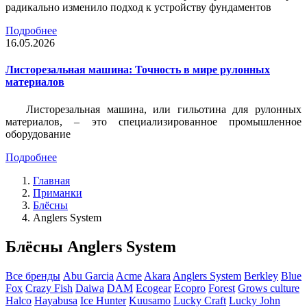
радикально изменило подход к устройству фундаментов
Подробнее
16.05.2026
Листорезальная машина: Точность в мире рулонных
материалов
Листорезальная машина, или гильотина для рулонных
материалов, – это специализированное промышленное
оборудование
Подробнее
Главная
Приманки
Блёсны
Anglers System
Блёсны Anglers System
Все бренды
Abu Garcia
Acme
Akara
Anglers System
Berkley
Blue
Fox
Crazy Fish
Daiwa
DAM
Ecogear
Ecopro
Forest
Grows culture
Halco
Hayabusa
Ice Hunter
Kuusamo
Lucky Craft
Lucky John