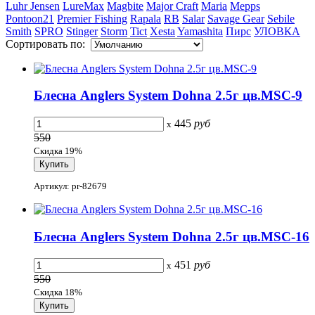
Luhr Jensen
LureMax
Magbite
Major Craft
Maria
Mepps
Pontoon21
Premier Fishing
Rapala
RB
Salar
Savage Gear
Sebile
Smith
SPRO
Stinger
Storm
Tict
Xesta
Yamashita
Пирс
УЛОВКА
Сортировать по:
Блесна Anglers System Dohna 2.5г цв.MSC-9
445
руб
x
550
Скидка 19%
Артикул: pr-82679
Блесна Anglers System Dohna 2.5г цв.MSC-16
451
руб
x
550
Скидка 18%