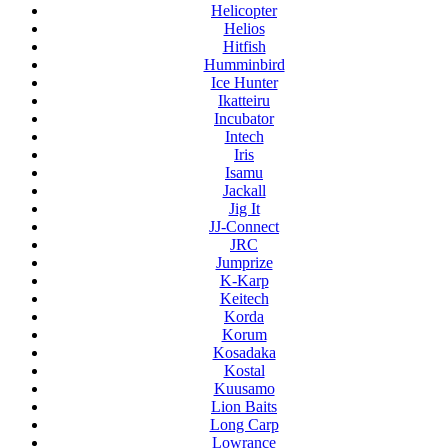
Helicopter
Helios
Hitfish
Humminbird
Ice Hunter
Ikatteiru
Incubator
Intech
Iris
Isamu
Jackall
Jig It
JJ-Connect
JRC
Jumprize
K-Karp
Keitech
Korda
Korum
Kosadaka
Kostal
Kuusamo
Lion Baits
Long Carp
Lowrance