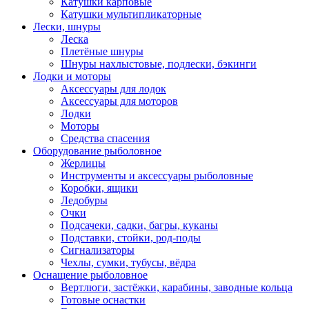
Катушки карповые
Катушки мультипликаторные
Лески, шнуры
Леска
Плетёные шнуры
Шнуры нахлыстовые, подлески, бэкинги
Лодки и моторы
Аксессуары для лодок
Аксессуары для моторов
Лодки
Моторы
Средства спасения
Оборудование рыболовное
Жерлицы
Инструменты и аксессуары рыболовные
Коробки, ящики
Ледобуры
Очки
Подсачеки, садки, багры, куканы
Подставки, стойки, род-поды
Сигнализаторы
Чехлы, сумки, тубусы, вёдра
Оснащение рыболовное
Вертлюги, застёжки, карабины, заводные кольца
Готовые оснастки