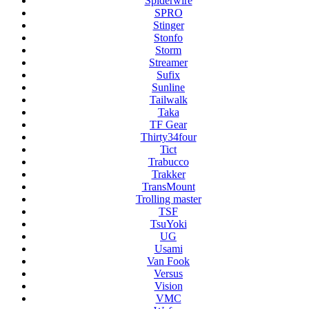
Spiderwire
SPRO
Stinger
Stonfo
Storm
Streamer
Sufix
Sunline
Tailwalk
Taka
TF Gear
Thirty34four
Tict
Trabucco
Trakker
TransMount
Trolling master
TSF
TsuYoki
UG
Usami
Van Fook
Versus
Vision
VMC