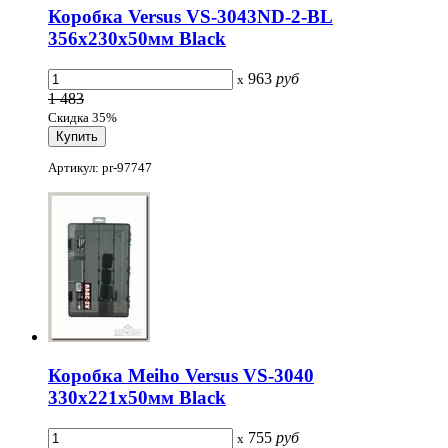
Коробка Versus VS-3043ND-2-BL
356х230х50мм Black
963
руб
x
1 483
Скидка 35%
Артикул: pr-97747
Коробка Meiho Versus VS-3040
330х221х50мм Black
755
руб
x