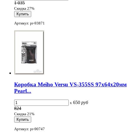
1 035
Скидка 27%
Артикул: pr-93871
Коробка Meiho Versu VS-355SS 97х64х20мм
Pearl...
650
руб
x
824
Скидка 21%
Артикул: pr-90747