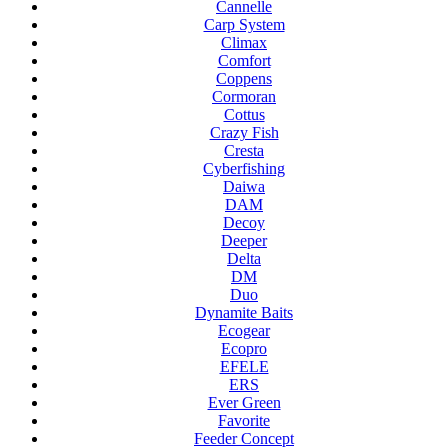
Cannelle
Carp System
Climax
Comfort
Coppens
Cormoran
Cottus
Crazy Fish
Cresta
Cyberfishing
Daiwa
DAM
Decoy
Deeper
Delta
DM
Duo
Dynamite Baits
Ecogear
Ecopro
EFELE
ERS
Ever Green
Favorite
Feeder Concept