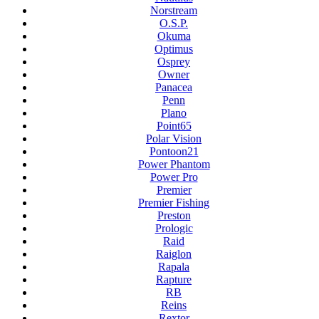
Norstream
O.S.P.
Okuma
Optimus
Osprey
Owner
Panacea
Penn
Plano
Point65
Polar Vision
Pontoon21
Power Phantom
Power Pro
Premier
Premier Fishing
Preston
Prologic
Raid
Raiglon
Rapala
Rapture
RB
Reins
Rextor