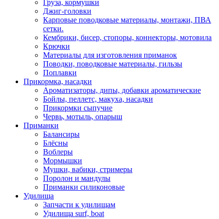
Груза, кормушки
Джиг-головки
Карповые поводковые материалы, монтажи, ПВА
сетки.
Кембрики, бисер, стопоры, коннекторы, мотовила
Крючки
Материалы для изготовления приманок
Поводки, поводковые материалы, гильзы
Поплавки
Прикормка, насадки
Ароматизаторы, дипы, добавки ароматические
Бойлы, пеллетс, макуха, насадки
Прикормки сыпучие
Червь, мотыль, опарыш
Приманки
Балансиры
Блёсны
Воблеры
Мормышки
Мушки, вабики, стримеры
Поролон и мандулы
Приманки силиконовые
Удилища
Запчасти к удилищам
Удилища surf, boat