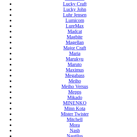
Lucky Craft
Lucky John
Luhr Jensen
Lumicom
LureMax
Madcat
Magbite
Magellan
Major Craft
Maria
Marukyu
Maruto
Maximus
Megabass
Meiho
Meiho Versus
Mepps
Mikado
MINENKO
Minn Kota
Mister Twister
Mitchell
Mora
Nash
Nautilus