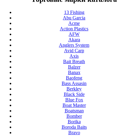
13 Fishing
Abu Garcia
Acme
Action Plastics
AFW
Akara
Anglers System
Avid Carp
Axis
Bait Breath
Balzer
Banax
Baofeng
Bass Assasin
Berkley
Black Side
Blue Fox
Boat Master
Boatsman
Bomber
Borika
Boroda Baits
Bravo