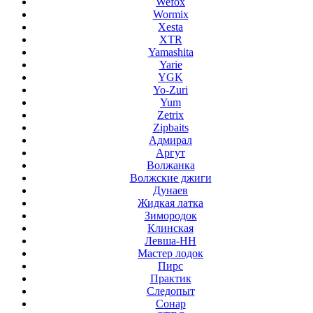
Wefox
Wormix
Xesta
XTR
Yamashita
Yarie
YGK
Yo-Zuri
Yum
Zetrix
Zipbaits
Адмирал
Аргут
Волжанка
Волжские джиги
Дунаев
Жидкая латка
Зимородок
Клинская
Левша-НН
Мастер лодок
Пирс
Практик
Следопыт
Сонар