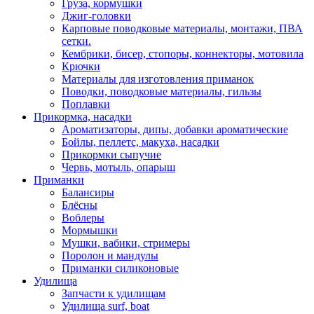
Груза, кормушки
Джиг-головки
Карповые поводковые материалы, монтажи, ПВА
сетки.
Кембрики, бисер, стопоры, коннекторы, мотовила
Крючки
Материалы для изготовления приманок
Поводки, поводковые материалы, гильзы
Поплавки
Прикормка, насадки
Ароматизаторы, дипы, добавки ароматические
Бойлы, пеллетс, макуха, насадки
Прикормки сыпучие
Червь, мотыль, опарыш
Приманки
Балансиры
Блёсны
Воблеры
Мормышки
Мушки, вабики, стримеры
Поролон и мандулы
Приманки силиконовые
Удилища
Запчасти к удилищам
Удилища surf, boat