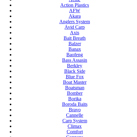
Action Plastics
AFW
Akara
Anglers System
Avid Carp
Axis
Bait Breath
Balzer
Banax
Baofeng
Bass Assasin
Berkley
Black Side
Blue Fox
Boat Master
Boatsman
Bomber
Borika
Boroda Baits
Bravo
Cannelle
Carp System
Climax
Comfort