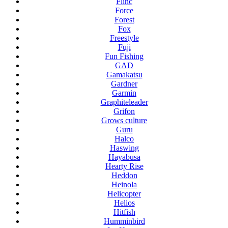
Flinc
Force
Forest
Fox
Freestyle
Fuji
Fun Fishing
GAD
Gamakatsu
Gardner
Garmin
Graphiteleader
Grifon
Grows culture
Guru
Halco
Haswing
Hayabusa
Hearty Rise
Heddon
Heinola
Helicopter
Helios
Hitfish
Humminbird