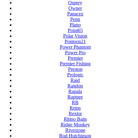
Osprey
Owner
Panacea
Penn
Plano
Point65
Polar Vision
Pontoon21
Power Phantom
Power Pro
Premier
Premier Fishing
Preston
Prologic
Raid
Raiglon
Rapala
Rapture
RB
Reins
Rextor
Rhino Baits
Ridge Monkey
Riverzone
Rod Hutchinson