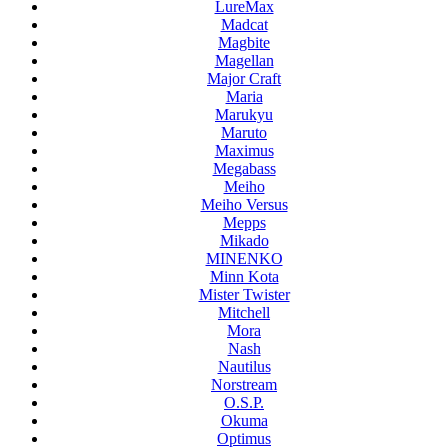
LureMax
Madcat
Magbite
Magellan
Major Craft
Maria
Marukyu
Maruto
Maximus
Megabass
Meiho
Meiho Versus
Mepps
Mikado
MINENKO
Minn Kota
Mister Twister
Mitchell
Mora
Nash
Nautilus
Norstream
O.S.P.
Okuma
Optimus