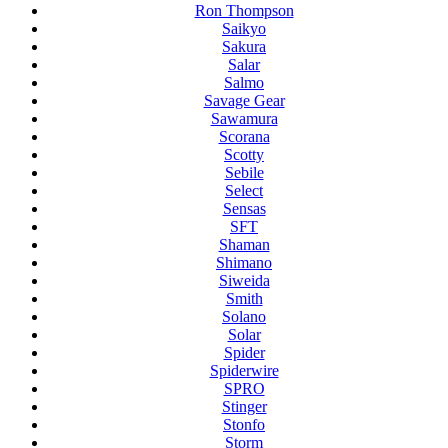
Ron Thompson
Saikyo
Sakura
Salar
Salmo
Savage Gear
Sawamura
Scorana
Scotty
Sebile
Select
Sensas
SFT
Shaman
Shimano
Siweida
Smith
Solano
Solar
Spider
Spiderwire
SPRO
Stinger
Stonfo
Storm