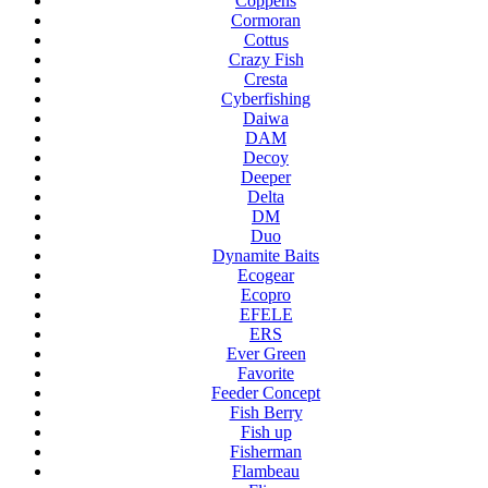
Coppens
Cormoran
Cottus
Crazy Fish
Cresta
Cyberfishing
Daiwa
DAM
Decoy
Deeper
Delta
DM
Duo
Dynamite Baits
Ecogear
Ecopro
EFELE
ERS
Ever Green
Favorite
Feeder Concept
Fish Berry
Fish up
Fisherman
Flambeau