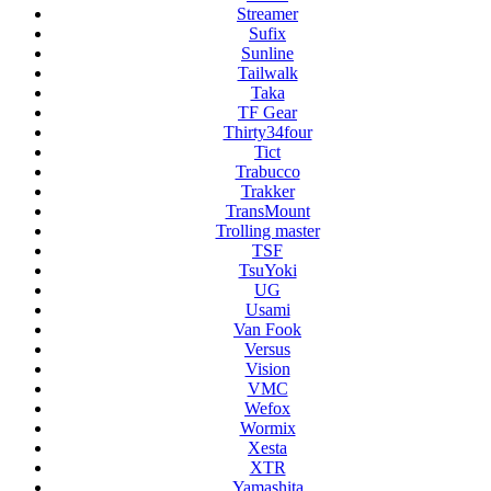
Streamer
Sufix
Sunline
Tailwalk
Taka
TF Gear
Thirty34four
Tict
Trabucco
Trakker
TransMount
Trolling master
TSF
TsuYoki
UG
Usami
Van Fook
Versus
Vision
VMC
Wefox
Wormix
Xesta
XTR
Yamashita