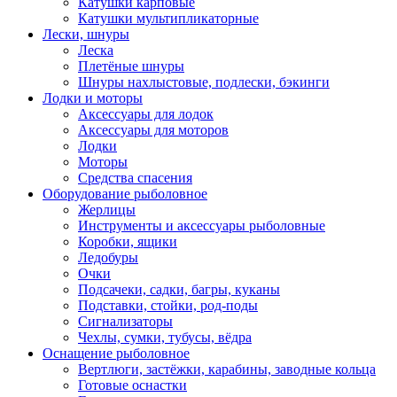
Катушки карповые
Катушки мультипликаторные
Лески, шнуры
Леска
Плетёные шнуры
Шнуры нахлыстовые, подлески, бэкинги
Лодки и моторы
Аксессуары для лодок
Аксессуары для моторов
Лодки
Моторы
Средства спасения
Оборудование рыболовное
Жерлицы
Инструменты и аксессуары рыболовные
Коробки, ящики
Ледобуры
Очки
Подсачеки, садки, багры, куканы
Подставки, стойки, род-поды
Сигнализаторы
Чехлы, сумки, тубусы, вёдра
Оснащение рыболовное
Вертлюги, застёжки, карабины, заводные кольца
Готовые оснастки