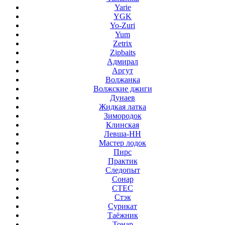
Yarie
YGK
Yo-Zuri
Yum
Zetrix
Zipbaits
Адмирал
Аргут
Волжанка
Волжские джиги
Дунаев
Жидкая латка
Зимородок
Клинская
Левша-НН
Мастер лодок
Пирс
Практик
Следопыт
Сонар
СТЕС
Стэк
Сурикат
Таёжник
Тонар