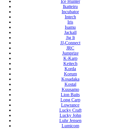
Ice Hunter
Ikatteiru
Incubator
Intech
Iris
Isamu
Jackall
Jig It
JJ-Connect
JRC
Jumprize
K-Karp
Keitech
Korda
Korum
Kosadaka
Kostal
Kuusamo
Lion Baits
Long Carp
Lowrance
Lucky Craft
Lucky John
Luhr Jensen
Lumicom