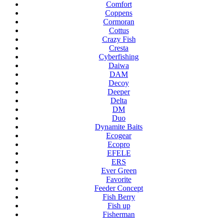
Comfort
Coppens
Cormoran
Cottus
Crazy Fish
Cresta
Cyberfishing
Daiwa
DAM
Decoy
Deeper
Delta
DM
Duo
Dynamite Baits
Ecogear
Ecopro
EFELE
ERS
Ever Green
Favorite
Feeder Concept
Fish Berry
Fish up
Fisherman