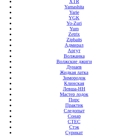
XTR
Yamashita
Yarie
YGK
Yo-Zuri
Yum
Zetrix
Zipbaits
Адмирал
Аргут
Волжанка
Волжские джиги
Дунаев
Жидкая латка
Зимородок
Клинская
Левша-НН
Мастер лодок
Пирс
Практик
Следопыт
Сонар
СТЕС
Стэк
Сурикат