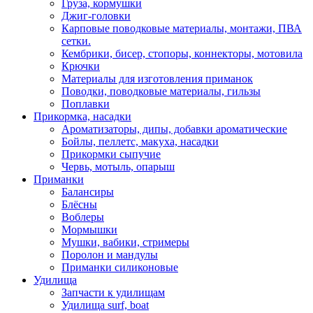
Груза, кормушки
Джиг-головки
Карповые поводковые материалы, монтажи, ПВА
сетки.
Кембрики, бисер, стопоры, коннекторы, мотовила
Крючки
Материалы для изготовления приманок
Поводки, поводковые материалы, гильзы
Поплавки
Прикормка, насадки
Ароматизаторы, дипы, добавки ароматические
Бойлы, пеллетс, макуха, насадки
Прикормки сыпучие
Червь, мотыль, опарыш
Приманки
Балансиры
Блёсны
Воблеры
Мормышки
Мушки, вабики, стримеры
Поролон и мандулы
Приманки силиконовые
Удилища
Запчасти к удилищам
Удилища surf, boat