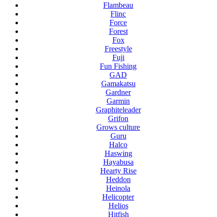
Flambeau
Flinc
Force
Forest
Fox
Freestyle
Fuji
Fun Fishing
GAD
Gamakatsu
Gardner
Garmin
Graphiteleader
Grifon
Grows culture
Guru
Halco
Haswing
Hayabusa
Hearty Rise
Heddon
Heinola
Helicopter
Helios
Hitfish