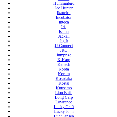
Humminbird
Ice Hunter
Ikatteiru
Incubator
Intech
Iris
Isamu
Jackall
Jig It
JJ-Connect
JRC
Jumprize
K-Karp
Keitech
Korda
Korum
Kosadaka
Kostal
Kuusamo
Lion Baits
Long Carp
Lowrance
Lucky Craft
Lucky John
Luhr Jensen