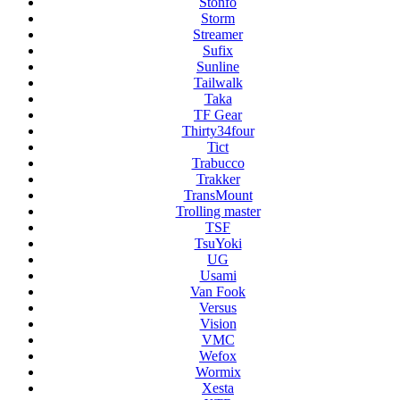
Stonfo
Storm
Streamer
Sufix
Sunline
Tailwalk
Taka
TF Gear
Thirty34four
Tict
Trabucco
Trakker
TransMount
Trolling master
TSF
TsuYoki
UG
Usami
Van Fook
Versus
Vision
VMC
Wefox
Wormix
Xesta