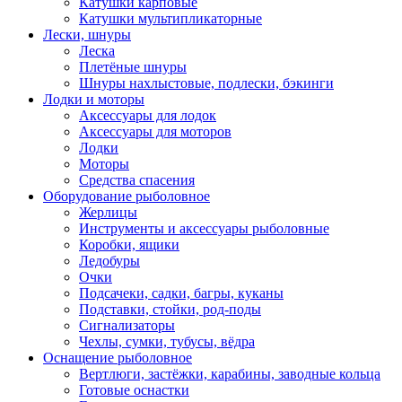
Катушки карповые
Катушки мультипликаторные
Лески, шнуры
Леска
Плетёные шнуры
Шнуры нахлыстовые, подлески, бэкинги
Лодки и моторы
Аксессуары для лодок
Аксессуары для моторов
Лодки
Моторы
Средства спасения
Оборудование рыболовное
Жерлицы
Инструменты и аксессуары рыболовные
Коробки, ящики
Ледобуры
Очки
Подсачеки, садки, багры, куканы
Подставки, стойки, род-поды
Сигнализаторы
Чехлы, сумки, тубусы, вёдра
Оснащение рыболовное
Вертлюги, застёжки, карабины, заводные кольца
Готовые оснастки