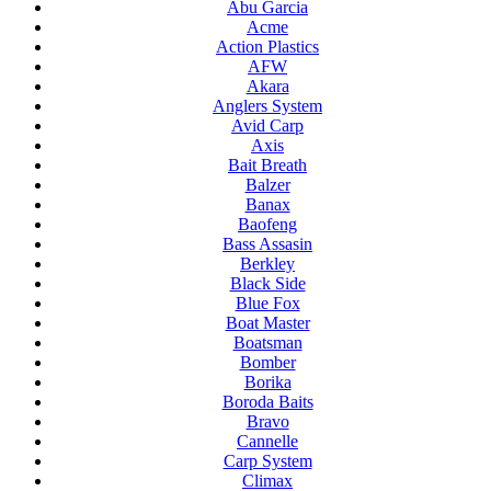
Abu Garcia
Acme
Action Plastics
AFW
Akara
Anglers System
Avid Carp
Axis
Bait Breath
Balzer
Banax
Baofeng
Bass Assasin
Berkley
Black Side
Blue Fox
Boat Master
Boatsman
Bomber
Borika
Boroda Baits
Bravo
Cannelle
Carp System
Climax