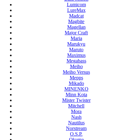
Lumicom
LureMax
Madcat
Magbite
Magellan
Major Craft
Maria
Marukyu
Maruto
Maximus
Megabass
Meiho
Meiho Versus
Mepps
Mikado
MINENKO
Minn Kota
Mister Twister
Mitchell
Mora
Nash
Nautilus
Norstream
O.S.P.
Okuma