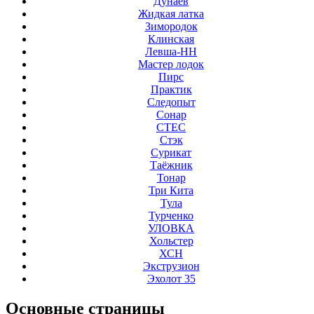
Дунаев
Жидкая латка
Зимородок
Клинская
Левша-НН
Мастер лодок
Пирс
Практик
Следопыт
Сонар
СТЕС
Стэк
Сурикат
Таёжник
Тонар
Три Кита
Тула
Турченко
УЛОВКА
Хольстер
ХСН
Экструзион
Эхолот 35
Основные
страницы