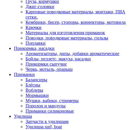
Груза, кормушки
Джиг-головки
Карповые поводковые материалы, монтажи, ПВА
сетки.
Кембрики, бисер, стопоры, коннекторы, мотовила
Крючки
Материалы для изготовления приманок
Поводки, поводковые материалы, гильзы
Поплавки
Прикормка, насадки
Ароматизаторы, дипы, добавки ароматические
Бойлы, пеллетс, макуха, насадки
Прикормки сыпучие
Червь, мотыль, опарыш
Приманки
Балансиры
Блёсны
Воблеры
Мормышки
Мушки, вабики, стримеры
Поролон и мандулы
Приманки силиконовые
Удилища
Запчасти к удилищам
Удилища surf, boat