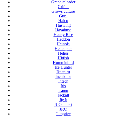
Graphiteleader
Grifon
Grows culture
Guru
Halco
Haswing
Hayabusa
Hearty Rise
Heddon
Heinola
Helicopter
Helios
Hitfish
Humminbird
Ice Hunter
Ikatteiru
Incubator
Intech
Iris
Isamu
Jackall
Jig It
JJ-Connect
JRC
Jumprize