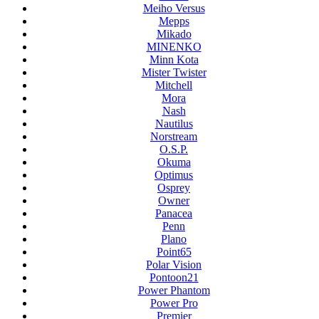
Meiho Versus
Mepps
Mikado
MINENKO
Minn Kota
Mister Twister
Mitchell
Mora
Nash
Nautilus
Norstream
O.S.P.
Okuma
Optimus
Osprey
Owner
Panacea
Penn
Plano
Point65
Polar Vision
Pontoon21
Power Phantom
Power Pro
Premier