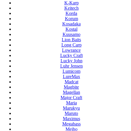
K-Karp
Keitech
Korda
Korum
Kosadaka
Kostal
Kuusamo
Lion Baits
Long Carp
Lowrance
Lucky Craft
Lucky John
Luhr Jensen
Lumicom
LureMax
Madcat
Magbite
Magellan
Major Craft
Maria
Marukyu
Maruto
Maximus
Megabass
Meiho