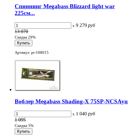
Спиннинг Megabass Blizzard light war
225см...
9 279
руб
x
13 070
Скидка 29%
Артикул: pr-108015
Воблер Megabass Shading-X 75SP-NCSAyu
1 040
руб
x
1 095
Скидка 5%