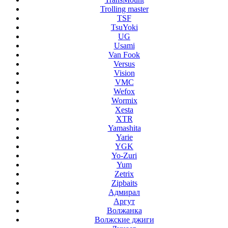
Trolling master
TSF
TsuYoki
UG
Usami
Van Fook
Versus
Vision
VMC
Wefox
Wormix
Xesta
XTR
Yamashita
Yarie
YGK
Yo-Zuri
Yum
Zetrix
Zipbaits
Адмирал
Аргут
Волжанка
Волжские джиги