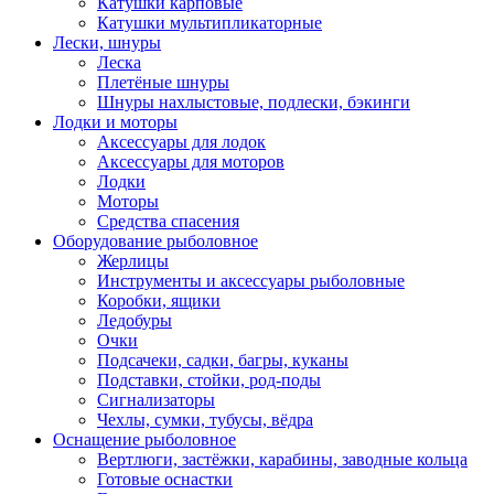
Катушки карповые
Катушки мультипликаторные
Лески, шнуры
Леска
Плетёные шнуры
Шнуры нахлыстовые, подлески, бэкинги
Лодки и моторы
Аксессуары для лодок
Аксессуары для моторов
Лодки
Моторы
Средства спасения
Оборудование рыболовное
Жерлицы
Инструменты и аксессуары рыболовные
Коробки, ящики
Ледобуры
Очки
Подсачеки, садки, багры, куканы
Подставки, стойки, род-поды
Сигнализаторы
Чехлы, сумки, тубусы, вёдра
Оснащение рыболовное
Вертлюги, застёжки, карабины, заводные кольца
Готовые оснастки