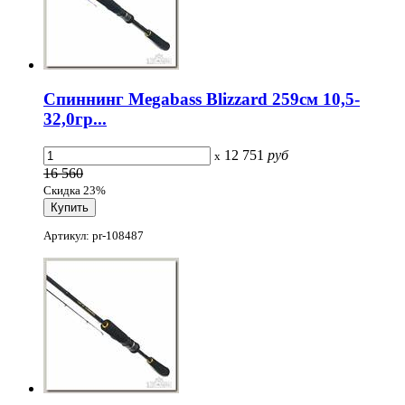
Спиннинг Megabass Blizzard 259см 10,5-
32,0гр...
12 751
руб
x
16 560
Скидка 23%
Артикул: pr-108487