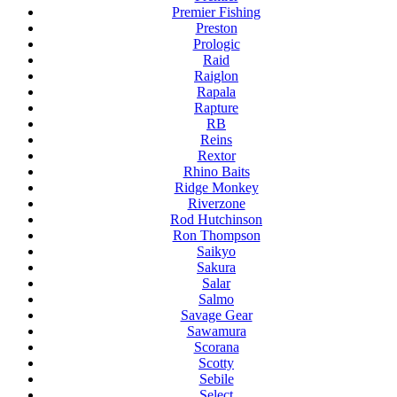
Premier Fishing
Preston
Prologic
Raid
Raiglon
Rapala
Rapture
RB
Reins
Rextor
Rhino Baits
Ridge Monkey
Riverzone
Rod Hutchinson
Ron Thompson
Saikyo
Sakura
Salar
Salmo
Savage Gear
Sawamura
Scorana
Scotty
Sebile
Select