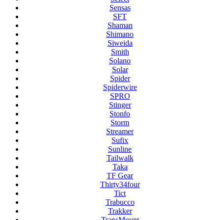
Sensas
SFT
Shaman
Shimano
Siweida
Smith
Solano
Solar
Spider
Spiderwire
SPRO
Stinger
Stonfo
Storm
Streamer
Sufix
Sunline
Tailwalk
Taka
TF Gear
Thirty34four
Tict
Trabucco
Trakker
TransMount