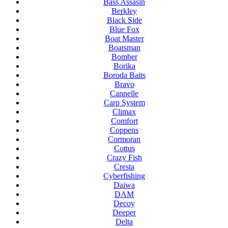
Bass Assasin
Berkley
Black Side
Blue Fox
Boat Master
Boatsman
Bomber
Borika
Boroda Baits
Bravo
Cannelle
Carp System
Climax
Comfort
Coppens
Cormoran
Cottus
Crazy Fish
Cresta
Cyberfishing
Daiwa
DAM
Decoy
Deeper
Delta