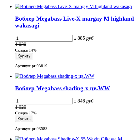
Воблер Megabass Live-X margay M highland
wakasagi
885
руб
x
1 030
Скидка 14%
Артикул: pr-93819
Воблер Megabass shading-x цв.WW
846
руб
x
1 020
Скидка 17%
Артикул: pr-93583