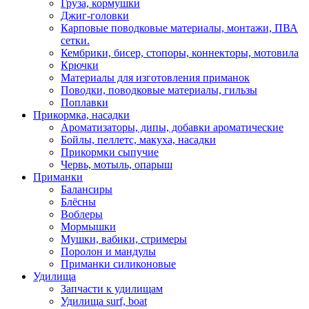
Груза, кормушки
Джиг-головки
Карповые поводковые материалы, монтажи, ПВА
сетки.
Кембрики, бисер, стопоры, коннекторы, мотовила
Крючки
Материалы для изготовления приманок
Поводки, поводковые материалы, гильзы
Поплавки
Прикормка, насадки
Ароматизаторы, дипы, добавки ароматические
Бойлы, пеллетс, макуха, насадки
Прикормки сыпучие
Червь, мотыль, опарыш
Приманки
Балансиры
Блёсны
Воблеры
Мормышки
Мушки, вабики, стримеры
Поролон и мандулы
Приманки силиконовые
Удилища
Запчасти к удилищам
Удилища surf, boat