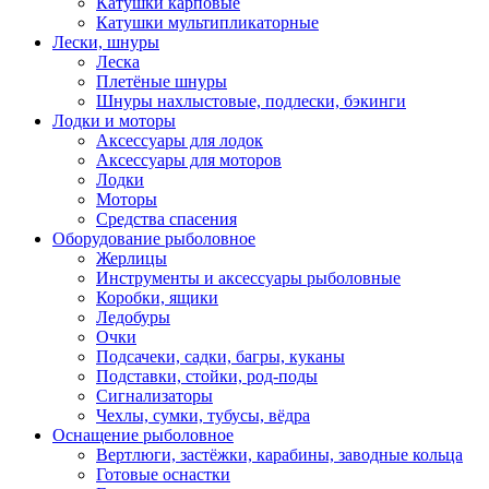
Катушки карповые
Катушки мультипликаторные
Лески, шнуры
Леска
Плетёные шнуры
Шнуры нахлыстовые, подлески, бэкинги
Лодки и моторы
Аксессуары для лодок
Аксессуары для моторов
Лодки
Моторы
Средства спасения
Оборудование рыболовное
Жерлицы
Инструменты и аксессуары рыболовные
Коробки, ящики
Ледобуры
Очки
Подсачеки, садки, багры, куканы
Подставки, стойки, род-поды
Сигнализаторы
Чехлы, сумки, тубусы, вёдра
Оснащение рыболовное
Вертлюги, застёжки, карабины, заводные кольца
Готовые оснастки