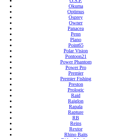
O.S.P.
Okuma
Optimus
Osprey
Owner
Panacea
Penn
Plano
Point65
Polar Vision
Pontoon21
Power Phantom
Power Pro
Premier
Premier Fishing
Preston
Prologic
Raid
Raiglon
Rapala
Rapture
RB
Reins
Rextor
Rhino Baits