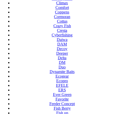
Climax
Comfort
Coppens
Cormoran
Cottus
Crazy Fish
Cresta
Cyberfishing
Daiwa
DAM
Decoy
Deeper
Delta
DM
Duo
Dynamite Baits
Ecogear
Ecopro
EFELE
ERS
Ever Green
Favorite
Feeder Concept
Fish Berry
Fish up