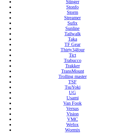
Stinger
Stonfo
Storm
Streamer
Sufix
Sunline
Tailwalk
Taka
TF Gear
Thirty34four
Tict
Trabucco
Trakker
TransMount
Trolling master
TSF
TsuYoki
UG
Usami
Van Fook
Versus
Vision
VMC
Wefox
Wormix