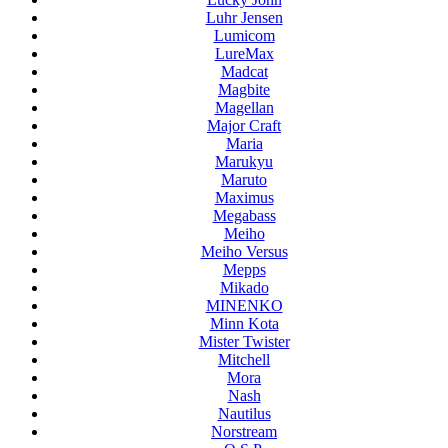
Luhr Jensen
Lumicom
LureMax
Madcat
Magbite
Magellan
Major Craft
Maria
Marukyu
Maruto
Maximus
Megabass
Meiho
Meiho Versus
Mepps
Mikado
MINENKO
Minn Kota
Mister Twister
Mitchell
Mora
Nash
Nautilus
Norstream