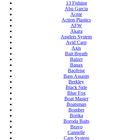
13 Fishing
Abu Garcia
Acme
Action Plastics
AFW
Akara
Anglers System
Avid Carp
Axis
Bait Breath
Balzer
Banax
Baofeng
Bass Assasin
Berkley
Black Side
Blue Fox
Boat Master
Boatsman
Bomber
Borika
Boroda Baits
Bravo
Cannelle
Carp System