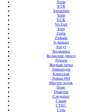
Xesta
XTR
Yamashita
Yarie
YGK
Yo-Zuri
Yum
Zetrix
Zipbaits
Адмирал
Аргут
Волжанка
Волжские джиги
Дунаев
Жидкая латка
Зимородок
Клинская
Левша-НН
Мастер лодок
Пирс
Практик
Следопыт
Сонар
СТЕС
Стэк