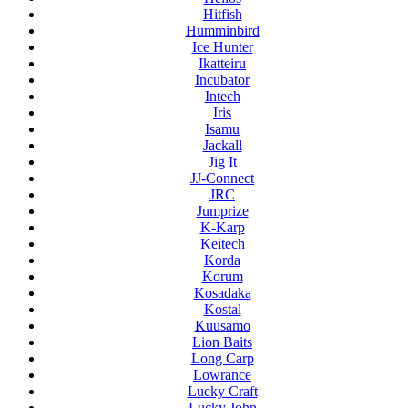
Hitfish
Humminbird
Ice Hunter
Ikatteiru
Incubator
Intech
Iris
Isamu
Jackall
Jig It
JJ-Connect
JRC
Jumprize
K-Karp
Keitech
Korda
Korum
Kosadaka
Kostal
Kuusamo
Lion Baits
Long Carp
Lowrance
Lucky Craft
Lucky John