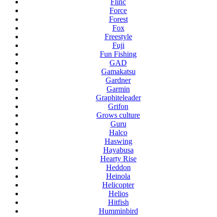
Flinc
Force
Forest
Fox
Freestyle
Fuji
Fun Fishing
GAD
Gamakatsu
Gardner
Garmin
Graphiteleader
Grifon
Grows culture
Guru
Halco
Haswing
Hayabusa
Hearty Rise
Heddon
Heinola
Helicopter
Helios
Hitfish
Humminbird