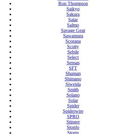
Ron Thompson
Saikyo
Sakura
Salar
Salmo
Savage Gear
Sawamura
Scorana
Scotty
Sebile
Select
Sensas
SFT
Shaman
Shimano
Siweida
Smith
Solano
Solar
Spider
Spiderwire
SPRO
Stinger
Stonfo
Storm