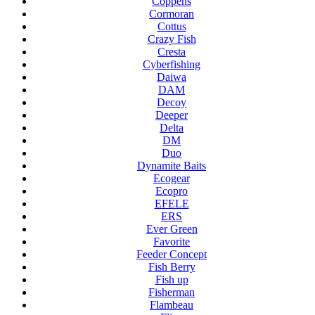
Coppens
Cormoran
Cottus
Crazy Fish
Cresta
Cyberfishing
Daiwa
DAM
Decoy
Deeper
Delta
DM
Duo
Dynamite Baits
Ecogear
Ecopro
EFELE
ERS
Ever Green
Favorite
Feeder Concept
Fish Berry
Fish up
Fisherman
Flambeau