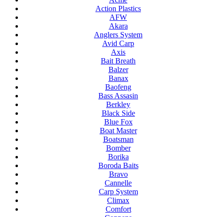
Action Plastics
AFW
Akara
Anglers System
Avid Carp
Axis
Bait Breath
Balzer
Banax
Baofeng
Bass Assasin
Berkley
Black Side
Blue Fox
Boat Master
Boatsman
Bomber
Borika
Boroda Baits
Bravo
Cannelle
Carp System
Climax
Comfort