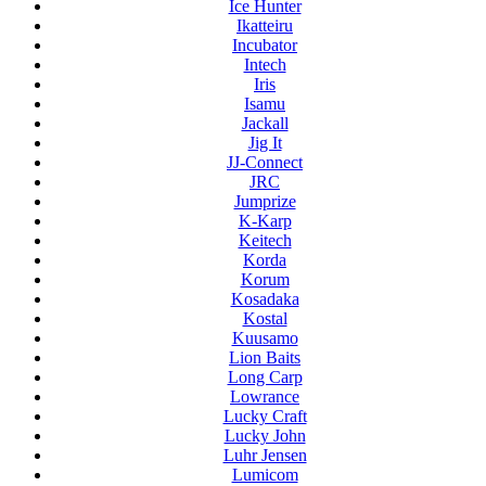
Ice Hunter
Ikatteiru
Incubator
Intech
Iris
Isamu
Jackall
Jig It
JJ-Connect
JRC
Jumprize
K-Karp
Keitech
Korda
Korum
Kosadaka
Kostal
Kuusamo
Lion Baits
Long Carp
Lowrance
Lucky Craft
Lucky John
Luhr Jensen
Lumicom