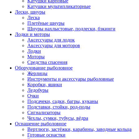
Катушки карповые
Катушки мультипликаторные
Лески, шнуры
Леска
Плетёные шнуры
Шнуры нахлыстовые, подлески, бэкинги
Лодки и моторы
Аксессуары для лодок
Аксессуары для моторов
Лодки
Моторы
Средства спасения
Оборудование рыболовное
Жерлицы
Инструменты и аксессуары рыболовные
Коробки, ящики
Ледобуры
Очки
Подсачеки, садки, багры, куканы
Подставки, стойки, род-поды
Сигнализаторы
Чехлы, сумки, тубусы, вёдра
Оснащение рыболовное
Вертлюги, застёжки, карабины, заводные кольца
Готовые оснастки