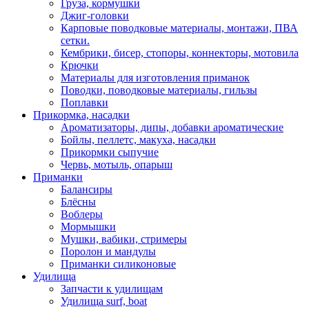
Груза, кормушки
Джиг-головки
Карповые поводковые материалы, монтажи, ПВА
сетки.
Кембрики, бисер, стопоры, коннекторы, мотовила
Крючки
Материалы для изготовления приманок
Поводки, поводковые материалы, гильзы
Поплавки
Прикормка, насадки
Ароматизаторы, дипы, добавки ароматические
Бойлы, пеллетс, макуха, насадки
Прикормки сыпучие
Червь, мотыль, опарыш
Приманки
Балансиры
Блёсны
Воблеры
Мормышки
Мушки, вабики, стримеры
Поролон и мандулы
Приманки силиконовые
Удилища
Запчасти к удилищам
Удилища surf, boat