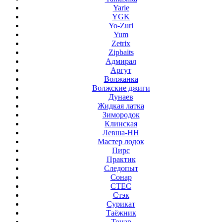
Yarie
YGK
Yo-Zuri
Yum
Zetrix
Zipbaits
Адмирал
Аргут
Волжанка
Волжские джиги
Дунаев
Жидкая латка
Зимородок
Клинская
Левша-НН
Мастер лодок
Пирс
Практик
Следопыт
Сонар
СТЕС
Стэк
Сурикат
Таёжник
Тонар