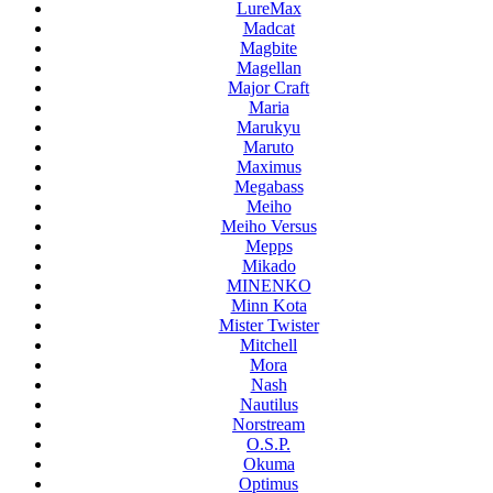
LureMax
Madcat
Magbite
Magellan
Major Craft
Maria
Marukyu
Maruto
Maximus
Megabass
Meiho
Meiho Versus
Mepps
Mikado
MINENKO
Minn Kota
Mister Twister
Mitchell
Mora
Nash
Nautilus
Norstream
O.S.P.
Okuma
Optimus