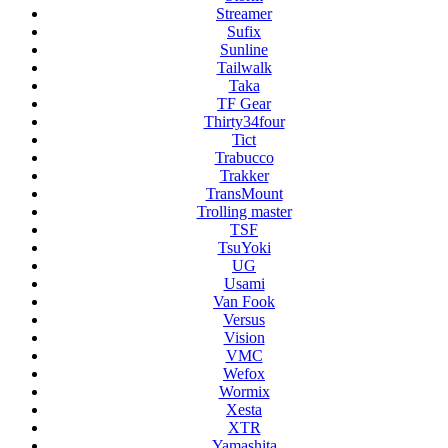
Streamer
Sufix
Sunline
Tailwalk
Taka
TF Gear
Thirty34four
Tict
Trabucco
Trakker
TransMount
Trolling master
TSF
TsuYoki
UG
Usami
Van Fook
Versus
Vision
VMC
Wefox
Wormix
Xesta
XTR
Yamashita