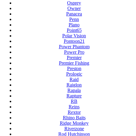
Osprey
Owner
Panacea
Penn
Plano
Point65
Polar Vision
Pontoon21
Power Phantom
Power Pro
Premier
Premier Fishing
Preston
Prologic
Raid
Raiglon
Rapala
Rapture
RB
Reins
Rextor
Rhino Baits
Ridge Monkey
Riverzone
Rod Hutchinson