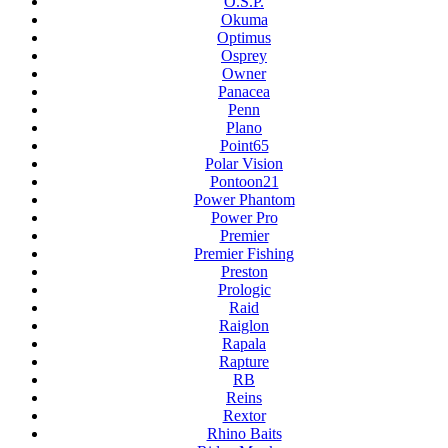
O.S.P.
Okuma
Optimus
Osprey
Owner
Panacea
Penn
Plano
Point65
Polar Vision
Pontoon21
Power Phantom
Power Pro
Premier
Premier Fishing
Preston
Prologic
Raid
Raiglon
Rapala
Rapture
RB
Reins
Rextor
Rhino Baits