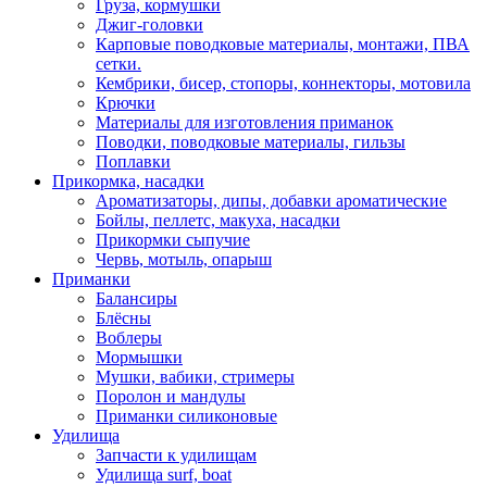
Груза, кормушки
Джиг-головки
Карповые поводковые материалы, монтажи, ПВА
сетки.
Кембрики, бисер, стопоры, коннекторы, мотовила
Крючки
Материалы для изготовления приманок
Поводки, поводковые материалы, гильзы
Поплавки
Прикормка, насадки
Ароматизаторы, дипы, добавки ароматические
Бойлы, пеллетс, макуха, насадки
Прикормки сыпучие
Червь, мотыль, опарыш
Приманки
Балансиры
Блёсны
Воблеры
Мормышки
Мушки, вабики, стримеры
Поролон и мандулы
Приманки силиконовые
Удилища
Запчасти к удилищам
Удилища surf, boat