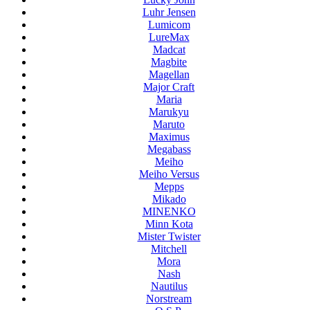
Luhr Jensen
Lumicom
LureMax
Madcat
Magbite
Magellan
Major Craft
Maria
Marukyu
Maruto
Maximus
Megabass
Meiho
Meiho Versus
Mepps
Mikado
MINENKO
Minn Kota
Mister Twister
Mitchell
Mora
Nash
Nautilus
Norstream