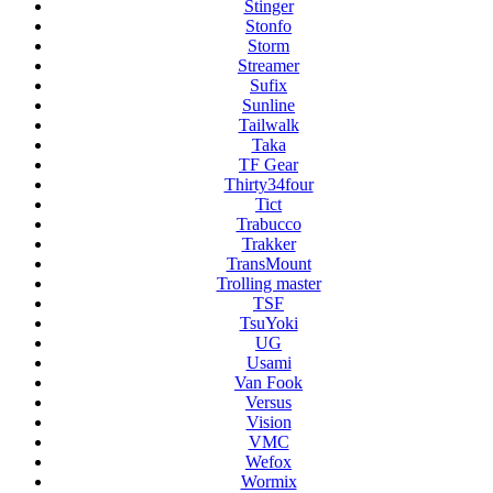
Stinger
Stonfo
Storm
Streamer
Sufix
Sunline
Tailwalk
Taka
TF Gear
Thirty34four
Tict
Trabucco
Trakker
TransMount
Trolling master
TSF
TsuYoki
UG
Usami
Van Fook
Versus
Vision
VMC
Wefox
Wormix