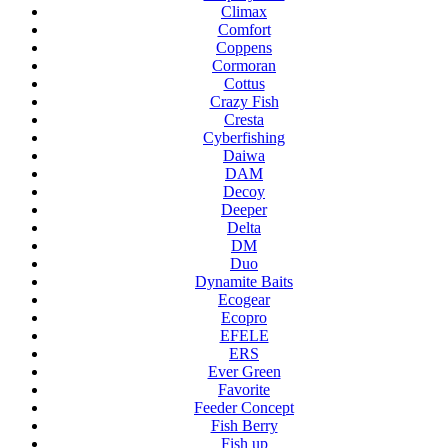
Climax
Comfort
Coppens
Cormoran
Cottus
Crazy Fish
Cresta
Cyberfishing
Daiwa
DAM
Decoy
Deeper
Delta
DM
Duo
Dynamite Baits
Ecogear
Ecopro
EFELE
ERS
Ever Green
Favorite
Feeder Concept
Fish Berry
Fish up