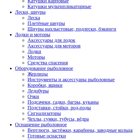
Катушки карповые
Катушки мультипликаторные
Лески, шнуры
Леска
Плетёные шнуры
Шнуры нахлыстовые, подлески, бэкинги
Лодки и моторы
Аксессуары для лодок
Аксессуары для моторов
Лодки
Моторы
Средства спасения
Оборудование рыболовное
Жерлицы
Инструменты и аксессуары рыболовные
Коробки, ящики
Ледобуры
Очки
Подсачеки, садки, багры, куканы
Подставки, стойки, род-поды
Сигнализаторы
Чехлы, сумки, тубусы, вёдра
Оснащение рыболовное
Вертлюги, застёжки, карабины, заводные кольца
Готовые оснастки