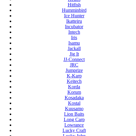
Hitfish
Humminbird
Ice Hunter
Ikatteiru
Incubator
Intech
Iris
Isamu
Jackall
Jig It
JJ-Connect
JRC
Jumprize
K-Karp
Keitech
Korda
Korum
Kosadaka
Kostal
Kuusamo
Lion Baits
Long Carp
Lowrance
Lucky Craft
Lucky John