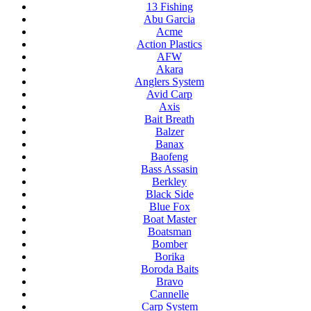
13 Fishing
Abu Garcia
Acme
Action Plastics
AFW
Akara
Anglers System
Avid Carp
Axis
Bait Breath
Balzer
Banax
Baofeng
Bass Assasin
Berkley
Black Side
Blue Fox
Boat Master
Boatsman
Bomber
Borika
Boroda Baits
Bravo
Cannelle
Carp System