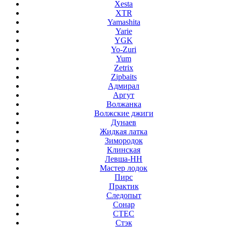
Xesta
XTR
Yamashita
Yarie
YGK
Yo-Zuri
Yum
Zetrix
Zipbaits
Адмирал
Аргут
Волжанка
Волжские джиги
Дунаев
Жидкая латка
Зимородок
Клинская
Левша-НН
Мастер лодок
Пирс
Практик
Следопыт
Сонар
СТЕС
Стэк