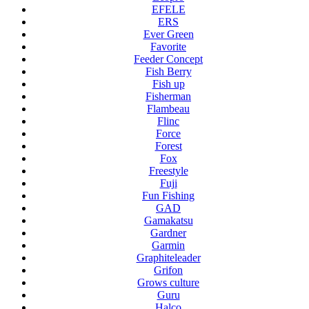
EFELE
ERS
Ever Green
Favorite
Feeder Concept
Fish Berry
Fish up
Fisherman
Flambeau
Flinc
Force
Forest
Fox
Freestyle
Fuji
Fun Fishing
GAD
Gamakatsu
Gardner
Garmin
Graphiteleader
Grifon
Grows culture
Guru
Halco