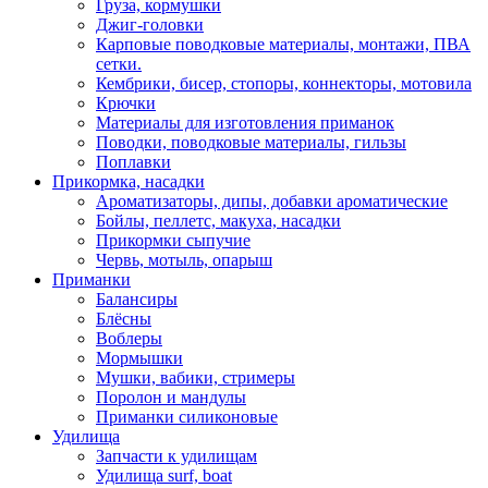
Груза, кормушки
Джиг-головки
Карповые поводковые материалы, монтажи, ПВА
сетки.
Кембрики, бисер, стопоры, коннекторы, мотовила
Крючки
Материалы для изготовления приманок
Поводки, поводковые материалы, гильзы
Поплавки
Прикормка, насадки
Ароматизаторы, дипы, добавки ароматические
Бойлы, пеллетс, макуха, насадки
Прикормки сыпучие
Червь, мотыль, опарыш
Приманки
Балансиры
Блёсны
Воблеры
Мормышки
Мушки, вабики, стримеры
Поролон и мандулы
Приманки силиконовые
Удилища
Запчасти к удилищам
Удилища surf, boat