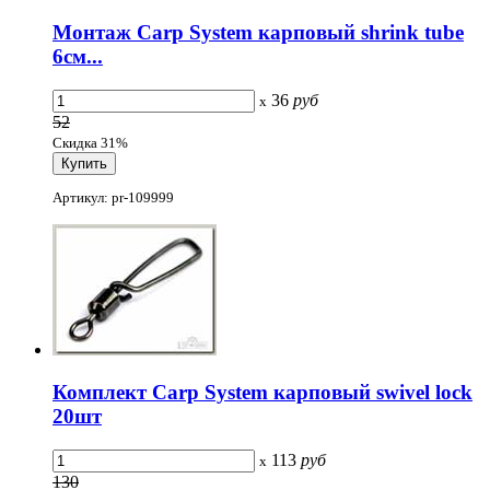
Монтаж Carp System карповый shrink tube
6см...
36
руб
x
52
Скидка 31%
Артикул: pr-109999
Комплект Carp System карповый swivel lock
20шт
113
руб
x
130