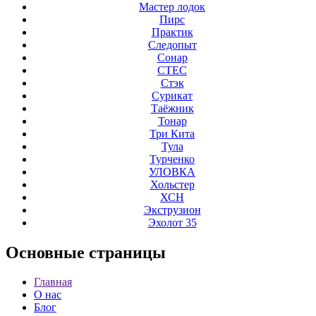
Мастер лодок
Пирс
Практик
Следопыт
Сонар
СТЕС
Стэк
Сурикат
Таёжник
Тонар
Три Кита
Тула
Турченко
УЛОВКА
Хольстер
ХСН
Экструзион
Эхолот 35
Основные
страницы
Главная
О нас
Блог