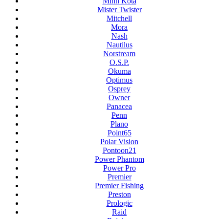
Minn Kota
Mister Twister
Mitchell
Mora
Nash
Nautilus
Norstream
O.S.P.
Okuma
Optimus
Osprey
Owner
Panacea
Penn
Plano
Point65
Polar Vision
Pontoon21
Power Phantom
Power Pro
Premier
Premier Fishing
Preston
Prologic
Raid