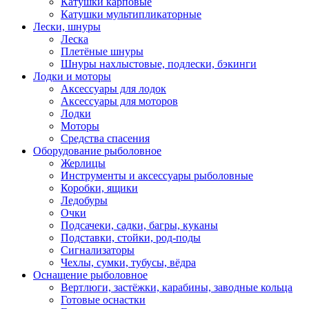
Катушки карповые
Катушки мультипликаторные
Лески, шнуры
Леска
Плетёные шнуры
Шнуры нахлыстовые, подлески, бэкинги
Лодки и моторы
Аксессуары для лодок
Аксессуары для моторов
Лодки
Моторы
Средства спасения
Оборудование рыболовное
Жерлицы
Инструменты и аксессуары рыболовные
Коробки, ящики
Ледобуры
Очки
Подсачеки, садки, багры, куканы
Подставки, стойки, род-поды
Сигнализаторы
Чехлы, сумки, тубусы, вёдра
Оснащение рыболовное
Вертлюги, застёжки, карабины, заводные кольца
Готовые оснастки