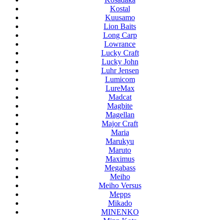
Kostal
Kuusamo
Lion Baits
Long Carp
Lowrance
Lucky Craft
Lucky John
Luhr Jensen
Lumicom
LureMax
Madcat
Magbite
Magellan
Major Craft
Maria
Marukyu
Maruto
Maximus
Megabass
Meiho
Meiho Versus
Mepps
Mikado
MINENKO