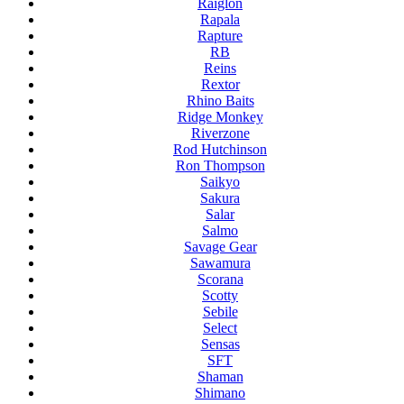
Raiglon
Rapala
Rapture
RB
Reins
Rextor
Rhino Baits
Ridge Monkey
Riverzone
Rod Hutchinson
Ron Thompson
Saikyo
Sakura
Salar
Salmo
Savage Gear
Sawamura
Scorana
Scotty
Sebile
Select
Sensas
SFT
Shaman
Shimano