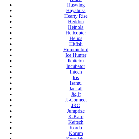
Haswing
Hayabusa
Hearty Rise
Heddon
Heinola
Helicopter
Helios
Hitfish
Humminbird
Ice Hunter
Ikatteiru
Incubator
Intech
Iris
Isamu
Jackall
Jig It
JJ-Connect
JRC
Jumprize
K-Karp
Keitech
Korda
Korum
Kosadaka