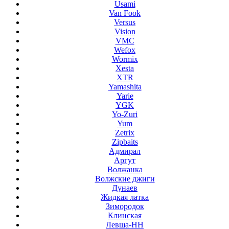
Usami
Van Fook
Versus
Vision
VMC
Wefox
Wormix
Xesta
XTR
Yamashita
Yarie
YGK
Yo-Zuri
Yum
Zetrix
Zipbaits
Адмирал
Аргут
Волжанка
Волжские джиги
Дунаев
Жидкая латка
Зимородок
Клинская
Левша-НН