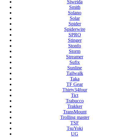
Siweida
Smith
Solano
Solar
Spider
Spiderwire
SPRO
Stinger
Stonfo
Storm
Streamer
Sufix
Sunline
Tailwalk
Taka
TF Gear
Thirty34four
Tict
Trabucco
Trakker
TransMount
Trolling master
TSF
TsuYoki
UG