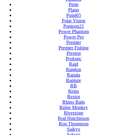
Penn
Plano
Point65
Polar Vision
Pontoon21
Power Phantom
Power Pro
Premier
Premier Fishing
Preston
Prologic
Raid
Raiglon
Rapala
Rapture
RB
Reins
Rextor
Rhino Baits
Ridge Monkey
Riverzone
Rod Hutchinson
Ron Thompson
Saikyo
Sakura