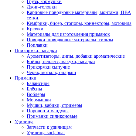
Груза, кормушки
Джиг-головки
Карповые поводковые материалы, монтажи, ПВА
сетки.
Кембрики, бисер, стопоры, коннекторы, мотовила
Крючки
Материалы для изготовления приманок
Поводки, поводковые материалы, гильзы
Поплавки
Прикормка, насадки
Ароматизаторы, дипы, добавки ароматические
Бойлы, пеллетс, макуха, насадки
Прикормки сыпучие
Червь, мотыль, опарыш
Приманки
Балансиры
Блёсны
Воблеры
Мормышки
Мушки, вабики, стримеры
Поролон и мандулы
Приманки силиконовые
Удилища
Запчасти к удилищам
Удилища surf, boat