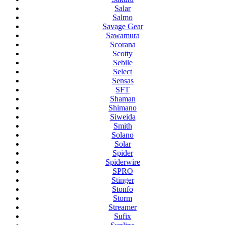
Salar
Salmo
Savage Gear
Sawamura
Scorana
Scotty
Sebile
Select
Sensas
SFT
Shaman
Shimano
Siweida
Smith
Solano
Solar
Spider
Spiderwire
SPRO
Stinger
Stonfo
Storm
Streamer
Sufix