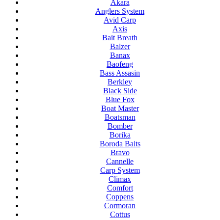
Akara
Anglers System
Avid Carp
Axis
Bait Breath
Balzer
Banax
Baofeng
Bass Assasin
Berkley
Black Side
Blue Fox
Boat Master
Boatsman
Bomber
Borika
Boroda Baits
Bravo
Cannelle
Carp System
Climax
Comfort
Coppens
Cormoran
Cottus