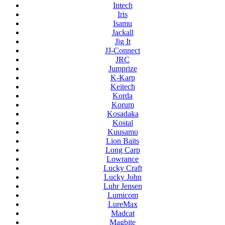
Intech
Iris
Isamu
Jackall
Jig It
JJ-Connect
JRC
Jumprize
K-Karp
Keitech
Korda
Korum
Kosadaka
Kostal
Kuusamo
Lion Baits
Long Carp
Lowrance
Lucky Craft
Lucky John
Luhr Jensen
Lumicom
LureMax
Madcat
Magbite