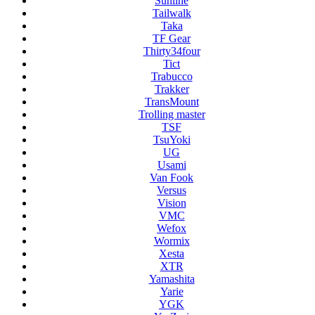
Sunline
Tailwalk
Taka
TF Gear
Thirty34four
Tict
Trabucco
Trakker
TransMount
Trolling master
TSF
TsuYoki
UG
Usami
Van Fook
Versus
Vision
VMC
Wefox
Wormix
Xesta
XTR
Yamashita
Yarie
YGK