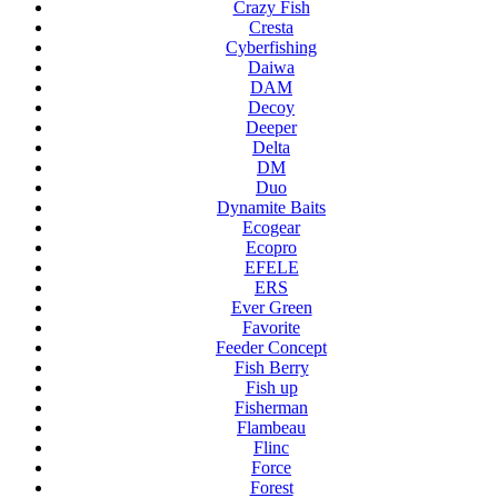
Crazy Fish
Cresta
Cyberfishing
Daiwa
DAM
Decoy
Deeper
Delta
DM
Duo
Dynamite Baits
Ecogear
Ecopro
EFELE
ERS
Ever Green
Favorite
Feeder Concept
Fish Berry
Fish up
Fisherman
Flambeau
Flinc
Force
Forest