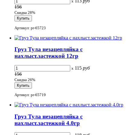
113
руб
x
156
Скидка 28%
Артикул: pr-65723
Груз Тула незацепляйка с
нахлыст.застежкой 12гр
115
руб
x
156
Скидка 26%
Артикул: pr-65719
Груз Тула незацепляйка с
нахлыст.застежкой 4.0гр