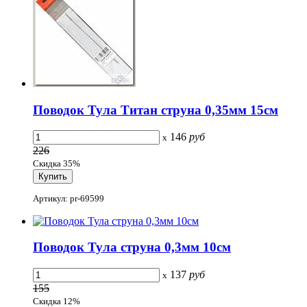
Поводок Тула Титан струна 0,35мм 15см
146
руб
x
226
Скидка 35%
Артикул: pr-69599
Поводок Тула струна 0,3мм 10см
137
руб
x
155
Скидка 12%