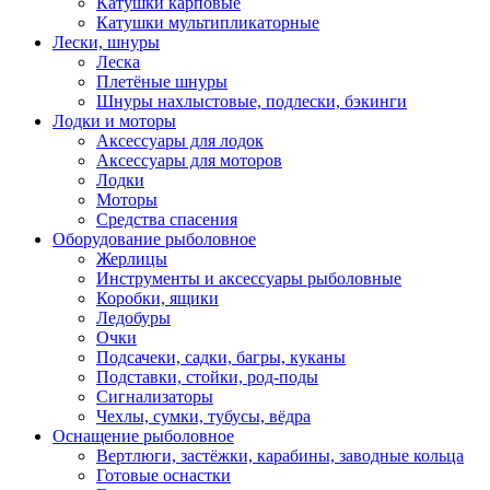
Катушки карповые
Катушки мультипликаторные
Лески, шнуры
Леска
Плетёные шнуры
Шнуры нахлыстовые, подлески, бэкинги
Лодки и моторы
Аксессуары для лодок
Аксессуары для моторов
Лодки
Моторы
Средства спасения
Оборудование рыболовное
Жерлицы
Инструменты и аксессуары рыболовные
Коробки, ящики
Ледобуры
Очки
Подсачеки, садки, багры, куканы
Подставки, стойки, род-поды
Сигнализаторы
Чехлы, сумки, тубусы, вёдра
Оснащение рыболовное
Вертлюги, застёжки, карабины, заводные кольца
Готовые оснастки