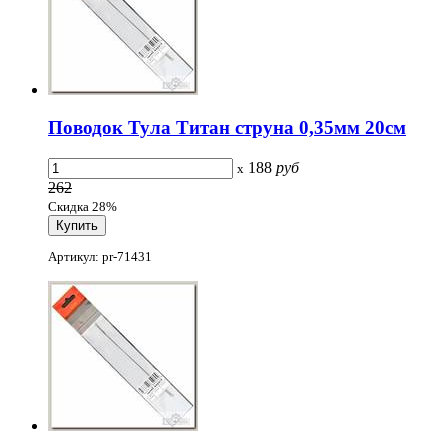
Поводок Тула Титан струна 0,35мм 20см
188
руб
x
262
Скидка 28%
Артикул: pr-71431