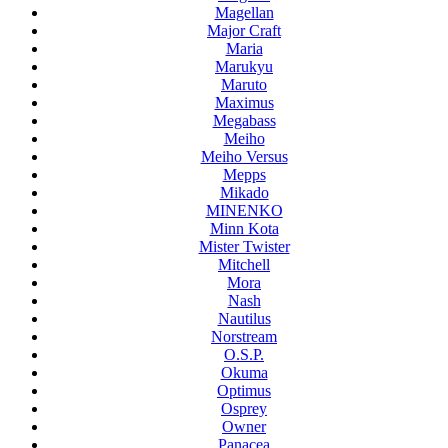
Magellan
Major Craft
Maria
Marukyu
Maruto
Maximus
Megabass
Meiho
Meiho Versus
Mepps
Mikado
MINENKO
Minn Kota
Mister Twister
Mitchell
Mora
Nash
Nautilus
Norstream
O.S.P.
Okuma
Optimus
Osprey
Owner
Panacea