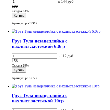
144
руб
x
188
Скидка 23%
Артикул: pr-67319
Груз Тула незацепляйка с
нахлыст.застежкой 6.0гр
112
руб
x
156
Скидка 28%
Артикул: pr-65727
Груз Тула незацепляйка с
нахлыст.застежкой 10гр