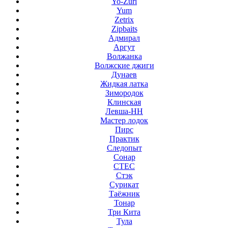
Yo-Zuri
Yum
Zetrix
Zipbaits
Адмирал
Аргут
Волжанка
Волжские джиги
Дунаев
Жидкая латка
Зимородок
Клинская
Левша-НН
Мастер лодок
Пирс
Практик
Следопыт
Сонар
СТЕС
Стэк
Сурикат
Таёжник
Тонар
Три Кита
Тула