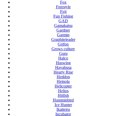
Fox
Freestyle
Fuji
Fun Fishing
GAD
Gamakatsu
Gardner
Garmin
Graphiteleader
Grifon
Grows culture
Guru
Halco
Haswing
Hayabusa
Hearty Rise
Heddon
Heinola
Helicopter
Helios
Hitfish
Humminbird
Ice Hunter
Ikatteiru
Incubator