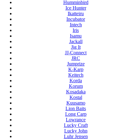
Humminbird
Ice Hunter
Ikatteiru
Incubator
Intech
Iris
Isamu
Jackall
Jig It
JJ-Connect
JRC
Jumprize
K-Karp
Keitech
Korda
Korum
Kosadaka
Kostal
Kuusamo
Lion Baits
Long Carp
Lowrance
Lucky Craft
Lucky John
Luhr Jensen