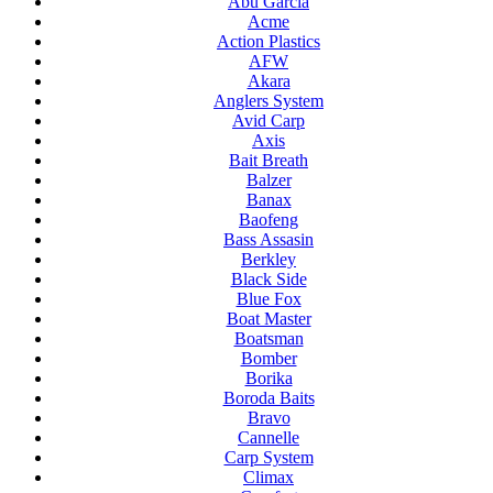
Abu Garcia
Acme
Action Plastics
AFW
Akara
Anglers System
Avid Carp
Axis
Bait Breath
Balzer
Banax
Baofeng
Bass Assasin
Berkley
Black Side
Blue Fox
Boat Master
Boatsman
Bomber
Borika
Boroda Baits
Bravo
Cannelle
Carp System
Climax