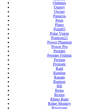
Optimus
Osprey
Owner
Panacea
Penn
Plano
Point65
Polar Vision
Pontoon21
Power Phantom
Power Pro
Premier
Premier Fishing
Preston
Prologic
Raid
Raiglon
Rapala
Rapture
RB
Reins
Rextor
Rhino Baits
Ridge Monkey
Riverzone