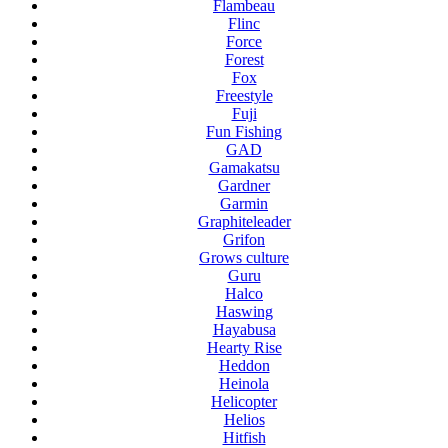
Flambeau
Flinc
Force
Forest
Fox
Freestyle
Fuji
Fun Fishing
GAD
Gamakatsu
Gardner
Garmin
Graphiteleader
Grifon
Grows culture
Guru
Halco
Haswing
Hayabusa
Hearty Rise
Heddon
Heinola
Helicopter
Helios
Hitfish