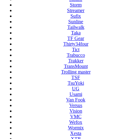
Storm
Streamer
Sufix
Sunline
Tailwalk
Taka
TF Gear
Thirty34four
Tict
Trabucco
Trakker
TransMount
Trolling master
TSF
TsuYoki
UG
Usami
Van Fook
Versus
Vision
VMC
Wefox
Wormix
Xesta
XTR