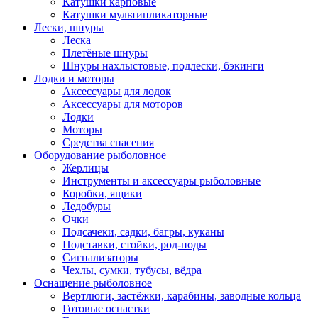
Катушки карповые
Катушки мультипликаторные
Лески, шнуры
Леска
Плетёные шнуры
Шнуры нахлыстовые, подлески, бэкинги
Лодки и моторы
Аксессуары для лодок
Аксессуары для моторов
Лодки
Моторы
Средства спасения
Оборудование рыболовное
Жерлицы
Инструменты и аксессуары рыболовные
Коробки, ящики
Ледобуры
Очки
Подсачеки, садки, багры, куканы
Подставки, стойки, род-поды
Сигнализаторы
Чехлы, сумки, тубусы, вёдра
Оснащение рыболовное
Вертлюги, застёжки, карабины, заводные кольца
Готовые оснастки