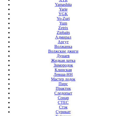
Yamashita
Yarie
YGK
Yo-Zuri
Yum
Zetrix
Zipbaits
Адмирал
Аргут
Волжанка
Волжские джиги
Дунаев
Жидкая латка
Зимородок
Клинская
Левша-НН
Мастер лодок
Пирс
Практик
Следопыт
Сонар
СТЕС
Стэк
Сурикат