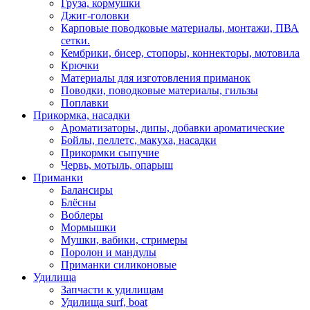
Груза, кормушки
Джиг-головки
Карповые поводковые материалы, монтажи, ПВА
сетки.
Кембрики, бисер, стопоры, коннекторы, мотовила
Крючки
Материалы для изготовления приманок
Поводки, поводковые материалы, гильзы
Поплавки
Прикормка, насадки
Ароматизаторы, дипы, добавки ароматические
Бойлы, пеллетс, макуха, насадки
Прикормки сыпучие
Червь, мотыль, опарыш
Приманки
Балансиры
Блёсны
Воблеры
Мормышки
Мушки, вабики, стримеры
Поролон и мандулы
Приманки силиконовые
Удилища
Запчасти к удилищам
Удилища surf, boat