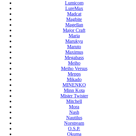
Lumicom
LureMax
Madcat
Magbite
Magellan
Major Craft
Maria
Marukyu
Maruto
Maximus
Megabass
Meiho
Meiho Versus
Mepps
Mikado
MINENKO
Minn Kota
Mister Twister
Mitchell
Mora
Nash
Nautilus
Norstream
O.S.P.
Okuma