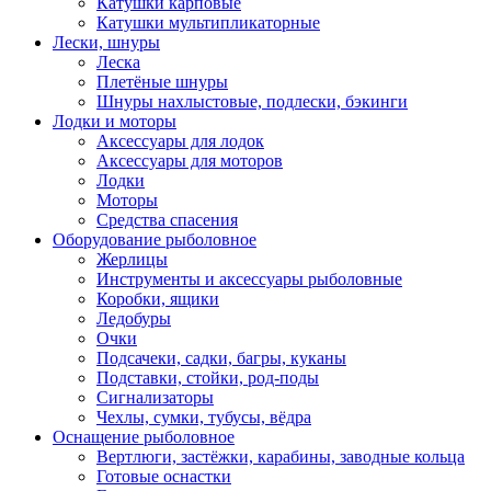
Катушки карповые
Катушки мультипликаторные
Лески, шнуры
Леска
Плетёные шнуры
Шнуры нахлыстовые, подлески, бэкинги
Лодки и моторы
Аксессуары для лодок
Аксессуары для моторов
Лодки
Моторы
Средства спасения
Оборудование рыболовное
Жерлицы
Инструменты и аксессуары рыболовные
Коробки, ящики
Ледобуры
Очки
Подсачеки, садки, багры, куканы
Подставки, стойки, род-поды
Сигнализаторы
Чехлы, сумки, тубусы, вёдра
Оснащение рыболовное
Вертлюги, застёжки, карабины, заводные кольца
Готовые оснастки