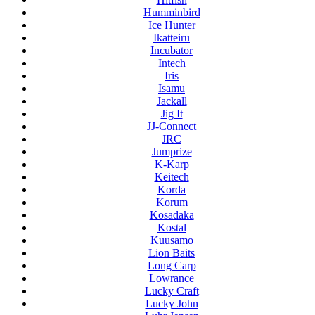
Humminbird
Ice Hunter
Ikatteiru
Incubator
Intech
Iris
Isamu
Jackall
Jig It
JJ-Connect
JRC
Jumprize
K-Karp
Keitech
Korda
Korum
Kosadaka
Kostal
Kuusamo
Lion Baits
Long Carp
Lowrance
Lucky Craft
Lucky John