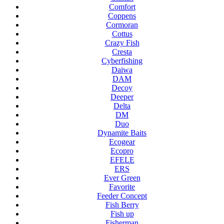
Comfort
Coppens
Cormoran
Cottus
Crazy Fish
Cresta
Cyberfishing
Daiwa
DAM
Decoy
Deeper
Delta
DM
Duo
Dynamite Baits
Ecogear
Ecopro
EFELE
ERS
Ever Green
Favorite
Feeder Concept
Fish Berry
Fish up
Fisherman