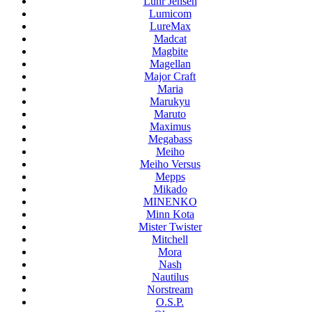
Luhr Jensen
Lumicom
LureMax
Madcat
Magbite
Magellan
Major Craft
Maria
Marukyu
Maruto
Maximus
Megabass
Meiho
Meiho Versus
Mepps
Mikado
MINENKO
Minn Kota
Mister Twister
Mitchell
Mora
Nash
Nautilus
Norstream
O.S.P.