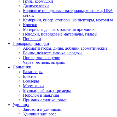
Груза, кормушки
Джиг-головки
Карповые поводковые материалы, монтажи, ПВА
сетки.
Кембрики, бисер, стопоры, коннекторы, мотовила
Крючки
Материалы для изготовления приманок
Поводки, поводковые материалы, гильзы
Поплавки
Прикормка, насадки
Ароматизаторы, дипы, добавки ароматические
Бойлы, пеллетс, макуха, насадки
Прикормки сыпучие
Червь, мотыль, опарыш
Приманки
Балансиры
Блёсны
Воблеры
Мормышки
Мушки, вабики, стримеры
Поролон и мандулы
Приманки силиконовые
Удилища
Запчасти к удилищам
Удилища surf, boat