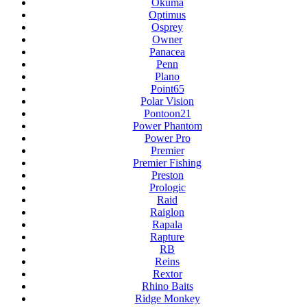
Okuma
Optimus
Osprey
Owner
Panacea
Penn
Plano
Point65
Polar Vision
Pontoon21
Power Phantom
Power Pro
Premier
Premier Fishing
Preston
Prologic
Raid
Raiglon
Rapala
Rapture
RB
Reins
Rextor
Rhino Baits
Ridge Monkey