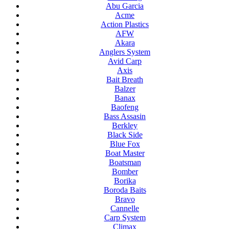
Abu Garcia
Acme
Action Plastics
AFW
Akara
Anglers System
Avid Carp
Axis
Bait Breath
Balzer
Banax
Baofeng
Bass Assasin
Berkley
Black Side
Blue Fox
Boat Master
Boatsman
Bomber
Borika
Boroda Baits
Bravo
Cannelle
Carp System
Climax