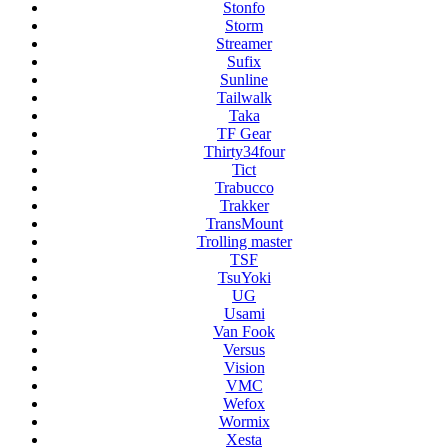
Stonfo
Storm
Streamer
Sufix
Sunline
Tailwalk
Taka
TF Gear
Thirty34four
Tict
Trabucco
Trakker
TransMount
Trolling master
TSF
TsuYoki
UG
Usami
Van Fook
Versus
Vision
VMC
Wefox
Wormix
Xesta