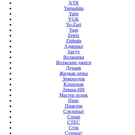
XTR
Yamashita
Yarie
YGK
Yo-Zuri
Yum
Zetrix
Zipbaits
Адмирал
Аргут
Волжанка
Волжские джиги
Дунаев
Жидкая латка
Зимородок
Клинская
Левша-НН
Мастер лодок
Пирс
Практик
Следопыт
Сонар
СТЕС
Стэк
Сурикат