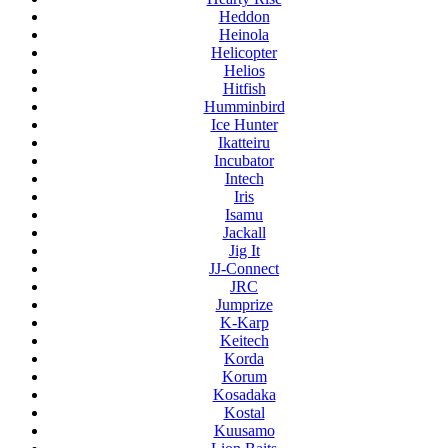
Heddon
Heinola
Helicopter
Helios
Hitfish
Humminbird
Ice Hunter
Ikatteiru
Incubator
Intech
Iris
Isamu
Jackall
Jig It
JJ-Connect
JRC
Jumprize
K-Karp
Keitech
Korda
Korum
Kosadaka
Kostal
Kuusamo