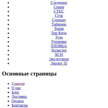
Следопыт
Сонар
СТЕС
Стэк
Сурикат
Таёжник
Тонар
Три Кита
Тула
Турченко
УЛОВКА
Хольстер
ХСН
Экструзион
Эхолот 35
Основные
страницы
Главная
О нас
Блог
Доставка
Оплата
Контакты