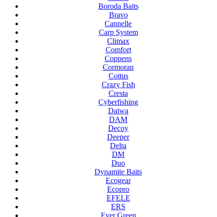
Boroda Baits
Bravo
Cannelle
Carp System
Climax
Comfort
Coppens
Cormoran
Cottus
Crazy Fish
Cresta
Cyberfishing
Daiwa
DAM
Decoy
Deeper
Delta
DM
Duo
Dynamite Baits
Ecogear
Ecopro
EFELE
ERS
Ever Green