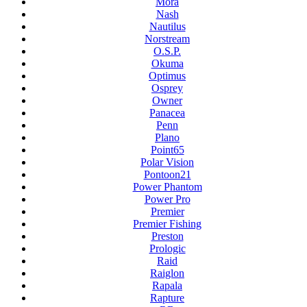
Mora
Nash
Nautilus
Norstream
O.S.P.
Okuma
Optimus
Osprey
Owner
Panacea
Penn
Plano
Point65
Polar Vision
Pontoon21
Power Phantom
Power Pro
Premier
Premier Fishing
Preston
Prologic
Raid
Raiglon
Rapala
Rapture