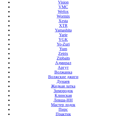
Vision
VMC
Wefox
Wormix
Xesta
XTR
Yamashita
Yarie
YGK
Yo-Zuri
Yum
Zetrix
Zipbaits
Адмирал
Аргут
Волжанка
Волжские джиги
Дунаев
Жидкая латка
Зимородок
Клинская
Левша-НН
Мастер лодок
Пирс
Практик