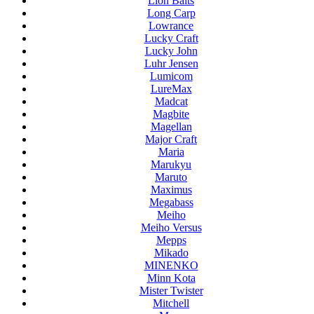
Lion Baits
Long Carp
Lowrance
Lucky Craft
Lucky John
Luhr Jensen
Lumicom
LureMax
Madcat
Magbite
Magellan
Major Craft
Maria
Marukyu
Maruto
Maximus
Megabass
Meiho
Meiho Versus
Mepps
Mikado
MINENKO
Minn Kota
Mister Twister
Mitchell