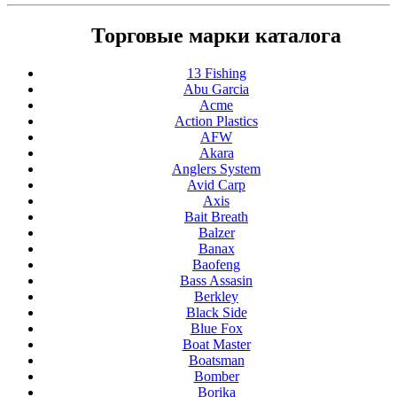
Торговые марки каталога
13 Fishing
Abu Garcia
Acme
Action Plastics
AFW
Akara
Anglers System
Avid Carp
Axis
Bait Breath
Balzer
Banax
Baofeng
Bass Assasin
Berkley
Black Side
Blue Fox
Boat Master
Boatsman
Bomber
Borika