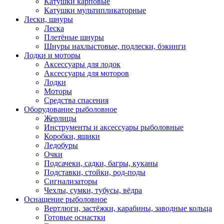
Катушки карповые
Катушки мультипликаторные
Лески, шнуры
Леска
Плетёные шнуры
Шнуры нахлыстовые, подлески, бэкинги
Лодки и моторы
Аксессуары для лодок
Аксессуары для моторов
Лодки
Моторы
Средства спасения
Оборудование рыболовное
Жерлицы
Инструменты и аксессуары рыболовные
Коробки, ящики
Ледобуры
Очки
Подсачеки, садки, багры, куканы
Подставки, стойки, род-поды
Сигнализаторы
Чехлы, сумки, тубусы, вёдра
Оснащение рыболовное
Вертлюги, застёжки, карабины, заводные кольца
Готовые оснастки