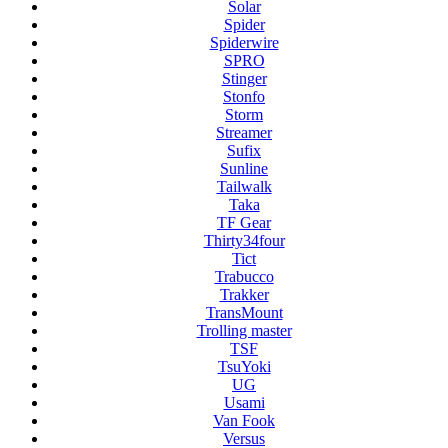
Solar
Spider
Spiderwire
SPRO
Stinger
Stonfo
Storm
Streamer
Sufix
Sunline
Tailwalk
Taka
TF Gear
Thirty34four
Tict
Trabucco
Trakker
TransMount
Trolling master
TSF
TsuYoki
UG
Usami
Van Fook
Versus