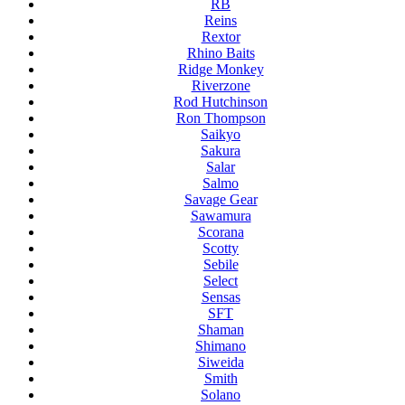
RB
Reins
Rextor
Rhino Baits
Ridge Monkey
Riverzone
Rod Hutchinson
Ron Thompson
Saikyo
Sakura
Salar
Salmo
Savage Gear
Sawamura
Scorana
Scotty
Sebile
Select
Sensas
SFT
Shaman
Shimano
Siweida
Smith
Solano