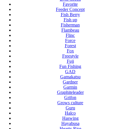
Favorite
Feeder Concept
Fish Berry
Fish up
Fisherman
Flambeau
Flinc
Force
Forest
Fox
Freestyle
Fuji
Fun Fishing
GAD
Gamakatsu
Gardner
Garmin
Graphiteleader
Grifon
Grows culture
Guru
Halco
Haswing
Hayabusa
Hearty Rise