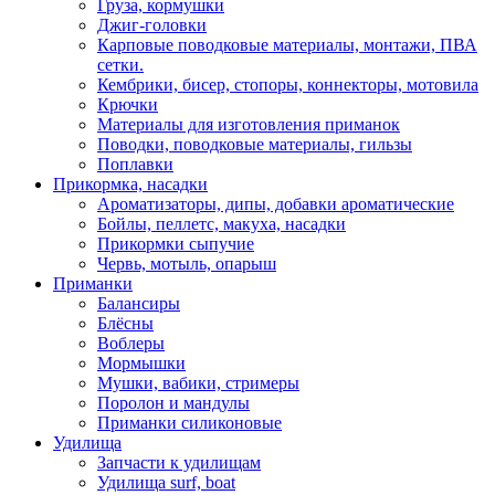
Груза, кормушки
Джиг-головки
Карповые поводковые материалы, монтажи, ПВА
сетки.
Кембрики, бисер, стопоры, коннекторы, мотовила
Крючки
Материалы для изготовления приманок
Поводки, поводковые материалы, гильзы
Поплавки
Прикормка, насадки
Ароматизаторы, дипы, добавки ароматические
Бойлы, пеллетс, макуха, насадки
Прикормки сыпучие
Червь, мотыль, опарыш
Приманки
Балансиры
Блёсны
Воблеры
Мормышки
Мушки, вабики, стримеры
Поролон и мандулы
Приманки силиконовые
Удилища
Запчасти к удилищам
Удилища surf, boat