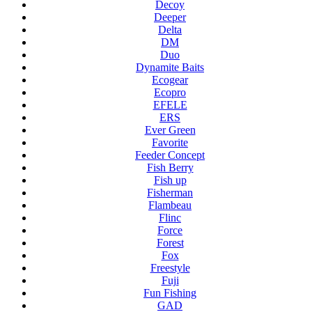
Decoy
Deeper
Delta
DM
Duo
Dynamite Baits
Ecogear
Ecopro
EFELE
ERS
Ever Green
Favorite
Feeder Concept
Fish Berry
Fish up
Fisherman
Flambeau
Flinc
Force
Forest
Fox
Freestyle
Fuji
Fun Fishing
GAD