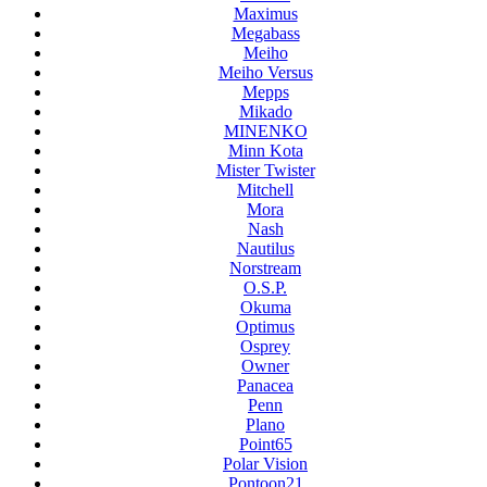
Maximus
Megabass
Meiho
Meiho Versus
Mepps
Mikado
MINENKO
Minn Kota
Mister Twister
Mitchell
Mora
Nash
Nautilus
Norstream
O.S.P.
Okuma
Optimus
Osprey
Owner
Panacea
Penn
Plano
Point65
Polar Vision
Pontoon21