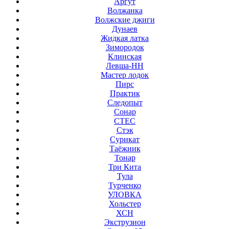
Аргут
Волжанка
Волжские джиги
Дунаев
Жидкая латка
Зимородок
Клинская
Левша-НН
Мастер лодок
Пирс
Практик
Следопыт
Сонар
СТЕС
Стэк
Сурикат
Таёжник
Тонар
Три Кита
Тула
Турченко
УЛОВКА
Хольстер
ХСН
Экструзион