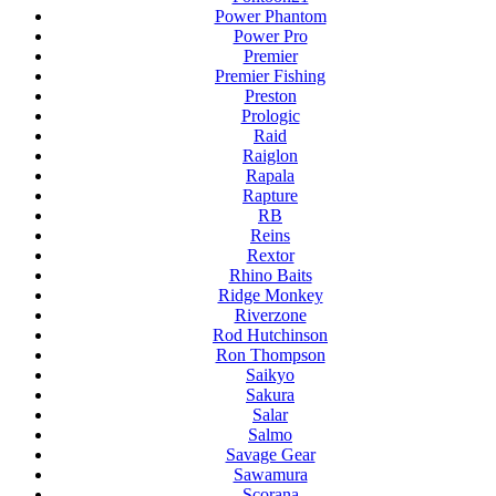
Power Phantom
Power Pro
Premier
Premier Fishing
Preston
Prologic
Raid
Raiglon
Rapala
Rapture
RB
Reins
Rextor
Rhino Baits
Ridge Monkey
Riverzone
Rod Hutchinson
Ron Thompson
Saikyo
Sakura
Salar
Salmo
Savage Gear
Sawamura
Scorana