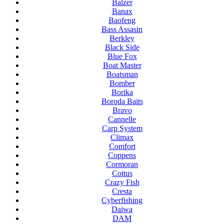
Balzer
Banax
Baofeng
Bass Assasin
Berkley
Black Side
Blue Fox
Boat Master
Boatsman
Bomber
Borika
Boroda Baits
Bravo
Cannelle
Carp System
Climax
Comfort
Coppens
Cormoran
Cottus
Crazy Fish
Cresta
Cyberfishing
Daiwa
DAM