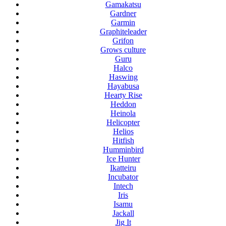
Gamakatsu
Gardner
Garmin
Graphiteleader
Grifon
Grows culture
Guru
Halco
Haswing
Hayabusa
Hearty Rise
Heddon
Heinola
Helicopter
Helios
Hitfish
Humminbird
Ice Hunter
Ikatteiru
Incubator
Intech
Iris
Isamu
Jackall
Jig It