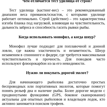
Чем отличается тест удилища от строя?
Тест удилища (кастинг-вес) – это рекомендованный
диапазон веса приманок/оснасток, с которыми удилище
работает оптимально. Строй (действие) – это характеристика
изгиба бланка под нагрузкой, влияющая на чувствительность,
дальность заброса и способность гасить рывки рыбы.
Когда использовать монофил, а когда шнур?
Монофил лучше подходит для поплавочной и донной
ловли, где важна эластичность и незаметность. Шнур
незаменим в спиннинге и фидере, где требуется максимальная
чувствительность и прочность. Для поводков часто
используют флюорокарбон из-за его невидимости.
Нужно ли покупать дорогой эхолот?
Для начинающего рыболова достаточно простых
беспроводных или портативных эхолотов, которые помогут
понять рельеф дна и наличие рыбы. Более дорогие модели с
продвинутыми функциями (GPS, боковое сканирование)
актуальны для опытных рыболовов и владельцев лодок, кто
активно занимается поиском трофеев.