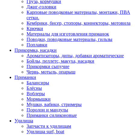
Груза, кормушки
Джиг-головки
Карповые поводковые материалы, монтажи, ПВА
сетки.
Кембрики, бисер, стопоры, коннекторы, мотовила
Крючки
Материалы для изготовления приманок
Поводки, поводковые материалы, гильзы
Поплавки
Прикормка, насадки
Ароматизаторы, дипы, добавки ароматические
Бойлы, пеллетс, макуха, насадки
Прикормки сыпучие
Червь, мотыль, опарыш
Приманки
Балансиры
Блёсны
Воблеры
Мормышки
Мушки, вабики, стримеры
Поролон и мандулы
Приманки силиконовые
Удилища
Запчасти к удилищам
Удилища surf, boat