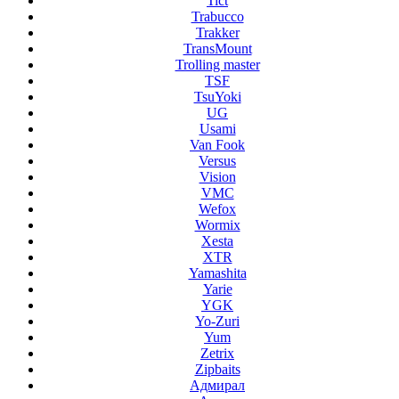
Tict
Trabucco
Trakker
TransMount
Trolling master
TSF
TsuYoki
UG
Usami
Van Fook
Versus
Vision
VMC
Wefox
Wormix
Xesta
XTR
Yamashita
Yarie
YGK
Yo-Zuri
Yum
Zetrix
Zipbaits
Адмирал