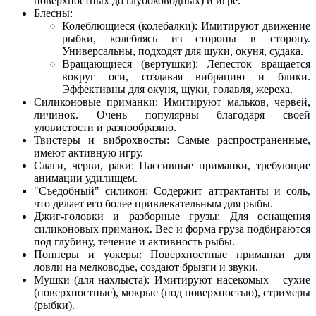
поверхностных до глубоководных) и игре.
Блесны:
Колеблющиеся (колебалки): Имитируют движение
рыбки, колеблясь из стороны в сторону.
Универсальны, подходят для щуки, окуня, судака.
Вращающиеся (вертушки): Лепесток вращается
вокруг оси, создавая вибрацию и блики.
Эффективны для окуня, щуки, голавля, жереха.
Силиконовые приманки: Имитируют мальков, червей,
личинок. Очень популярны благодаря своей
уловистости и разнообразию.
Твистеры и виброхвосты: Самые распространенные,
имеют активную игру.
Слаги, черви, раки: Пассивные приманки, требующие
анимации удилищем.
"Съедобный" силикон: Содержит аттрактанты и соль,
что делает его более привлекательным для рыбы.
Джиг-головки и разборные грузы: Для оснащения
силиконовых приманок. Вес и форма груза подбираются
под глубину, течение и активность рыбы.
Попперы и уокеры: Поверхностные приманки для
ловли на мелководье, создают брызги и звуки.
Мушки (для нахлыста): Имитируют насекомых – сухие
(поверхностные), мокрые (под поверхностью), стримеры
(рыбки).