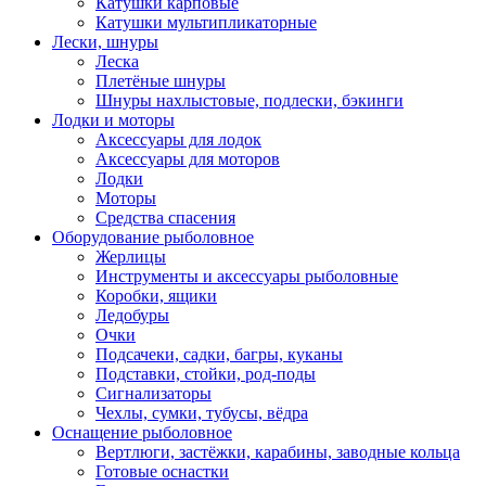
Катушки карповые
Катушки мультипликаторные
Лески, шнуры
Леска
Плетёные шнуры
Шнуры нахлыстовые, подлески, бэкинги
Лодки и моторы
Аксессуары для лодок
Аксессуары для моторов
Лодки
Моторы
Средства спасения
Оборудование рыболовное
Жерлицы
Инструменты и аксессуары рыболовные
Коробки, ящики
Ледобуры
Очки
Подсачеки, садки, багры, куканы
Подставки, стойки, род-поды
Сигнализаторы
Чехлы, сумки, тубусы, вёдра
Оснащение рыболовное
Вертлюги, застёжки, карабины, заводные кольца
Готовые оснастки