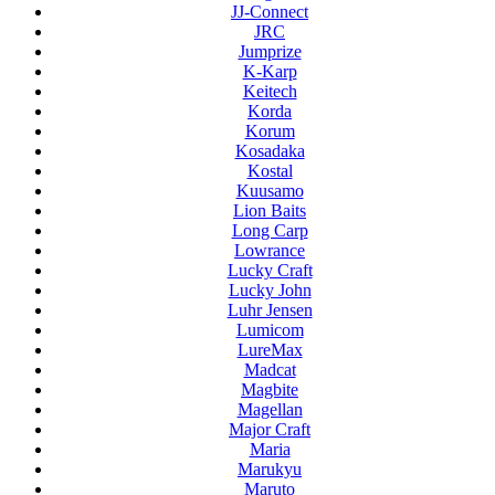
JJ-Connect
JRC
Jumprize
K-Karp
Keitech
Korda
Korum
Kosadaka
Kostal
Kuusamo
Lion Baits
Long Carp
Lowrance
Lucky Craft
Lucky John
Luhr Jensen
Lumicom
LureMax
Madcat
Magbite
Magellan
Major Craft
Maria
Marukyu
Maruto