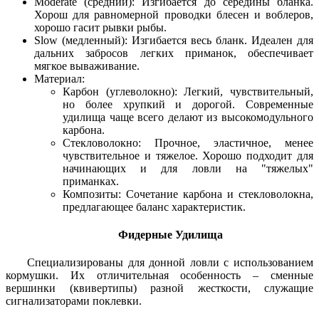
Moderate (средний): Изгибается до середины бланка.
Хорош для равномерной проводки блесен и воблеров,
хорошо гасит рывки рыбы.
Slow (медленный): Изгибается весь бланк. Идеален для
дальних забросов легких приманок, обеспечивает
мягкое вываживание.
Материал:
Карбон (углеволокно): Легкий, чувствительный,
но более хрупкий и дорогой. Современные
удилища чаще всего делают из высокомодульного
карбона.
Стекловолокно: Прочное, эластичное, менее
чувствительное и тяжелое. Хорошо подходит для
начинающих и для ловли на "тяжелых"
приманках.
Композиты: Сочетание карбона и стекловолокна,
предлагающее баланс характеристик.
Фидерные Удилища
Специализированы для донной ловли с использованием
кормушки. Их отличительная особенность – сменные
вершинки (квивертипы) разной жесткости, служащие
сигнализаторами поклевки.