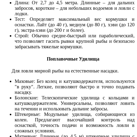
Длина: От 2,7 до 4,5 метра. Длинные – для дальних
забросов, короткие – для небольших водоемов и ловли с
лодки.
Тест: Определяет максимальный вес кормушки и
оснастки. Лайт (до 40 г), медиум (до 80 г), хэви (до 120
г), экстра-хэви (до 200 г и более).
Строй: Обычно средне-быстрый или параболический,
что позволяет гасить рывки крупной рыбы и безопасно
забрасывать тяжелые кормушки.
Поплавочные Удилища
Для ловли мирной рыбы на естественные насадки.
Маховые: Без колец и катушкодержателя, используются
"в руку". Легкие, позволяют быстро и точно подавать
насадку.
Болонские: Телескопические удилища с кольцами и
катушкодержателем. Универсальны, позволяют ловить
на течении и использовать дальние забросы.
Штекерные: Модульные удилища, собирающиеся из
колен. Предлагают высочайший контроль над
оснасткой, точность подачи и возможность ловли в
сложных условиях.
Матчевые: Длинные (до 4,5 м) штекерные удилища с