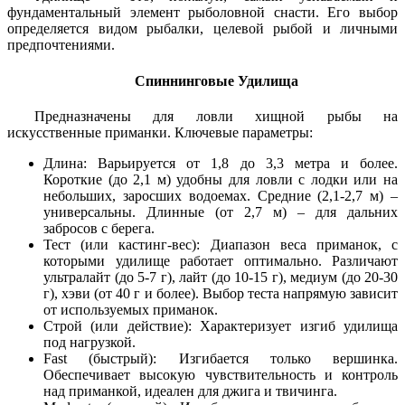
фундаментальный элемент рыболовной снасти. Его выбор
определяется видом рыбалки, целевой рыбой и личными
предпочтениями.
Спиннинговые Удилища
Предназначены для ловли хищной рыбы на
искусственные приманки. Ключевые параметры:
Длина: Варьируется от 1,8 до 3,3 метра и более.
Короткие (до 2,1 м) удобны для ловли с лодки или на
небольших, заросших водоемах. Средние (2,1-2,7 м) –
универсальны. Длинные (от 2,7 м) – для дальних
забросов с берега.
Тест (или кастинг-вес): Диапазон веса приманок, с
которыми удилище работает оптимально. Различают
ультралайт (до 5-7 г), лайт (до 10-15 г), медиум (до 20-30
г), хэви (от 40 г и более). Выбор теста напрямую зависит
от используемых приманок.
Строй (или действие): Характеризует изгиб удилища
под нагрузкой.
Fast (быстрый): Изгибается только вершинка.
Обеспечивает высокую чувствительность и контроль
над приманкой, идеален для джига и твичинга.