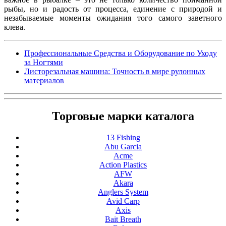
рыбы, но и радость от процесса, единение с природой и
незабываемые моменты ожидания того самого заветного
клева.
Профессиональные Средства и Оборудование по Уходу
за Ногтями
Листорезальная машина: Точность в мире рулонных
материалов
Торговые марки каталога
13 Fishing
Abu Garcia
Acme
Action Plastics
AFW
Akara
Anglers System
Avid Carp
Axis
Bait Breath