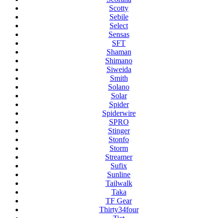
Scotty
Sebile
Select
Sensas
SFT
Shaman
Shimano
Siweida
Smith
Solano
Solar
Spider
Spiderwire
SPRO
Stinger
Stonfo
Storm
Streamer
Sufix
Sunline
Tailwalk
Taka
TF Gear
Thirty34four