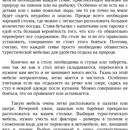
природу на пикник или на рыбалку. Особенно если есть вы с
детьми или с вами пожилые люди, им то уж точно на земле
будет сидеть неудобно и опасно. Прежде всего необходим
хороший столик, где можно с легкостью расположить большое
количество посуды. Ставя бутылки с напитками или тарелки с
едой есть большая вероятность того, что кто -то обязательно
перевернет все содержимое. На столе же если его правильно
установить, совершенно не стоит этого бояться. Поэтому,
считаю, что каждой семье просто необходимо обзавестись
туристической мебелью для удобства отдыха на природе.
Конечно же к столу необходимы и стулья или табуреты,
они так же как и стол легко складываются, переносятся в
нужное вам место и не занимают много места. Ткань на этой
мебели неприхотлива, легко моется и чистится. Особенно
учитывая если вы отдыхаете на речке или озере, садясь на
стул в мокрой одежде после купания. Можно совершенно не
бояться, что он промокнет или испачкается.
Такую мебель очень легко расположить в палатке или
шатре. Вечерний ужин, шашлык или барбекю прекрасно
расположатся на вашем столике. Выбирая туристическую
мебель, нужно учесть все факторы - размеры в полном и
сложенном виде для ее перевозки в автомобиле, вес, внешний
вид и прочее. Выбор огромный и цены соответственно