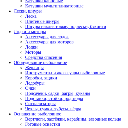
Катушки карповые
Катушки мультипликаторные
Лески, шнуры
Леска
Плетёные шнуры
Шнуры нахлыстовые, подлески, бэкинги
Лодки и моторы
Аксессуары для лодок
Аксессуары для моторов
Лодки
Моторы
Средства спасения
Оборудование рыболовное
Жерлицы
Инструменты и аксессуары рыболовные
Коробки, ящики
Ледобуры
Очки
Подсачеки, садки, багры, куканы
Подставки, стойки, род-поды
Сигнализаторы
Чехлы, сумки, тубусы, вёдра
Оснащение рыболовное
Вертлюги, застёжки, карабины, заводные кольца
Готовые оснастки