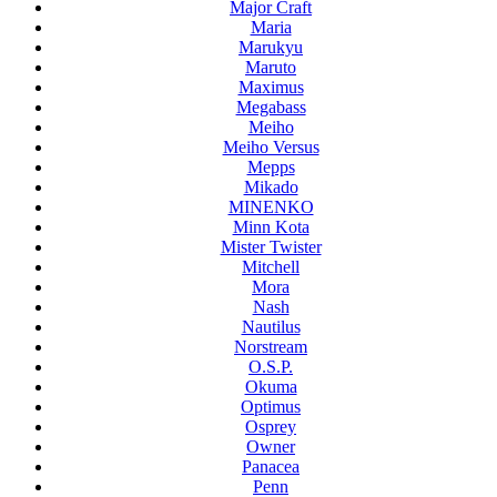
Major Craft
Maria
Marukyu
Maruto
Maximus
Megabass
Meiho
Meiho Versus
Mepps
Mikado
MINENKO
Minn Kota
Mister Twister
Mitchell
Mora
Nash
Nautilus
Norstream
O.S.P.
Okuma
Optimus
Osprey
Owner
Panacea
Penn