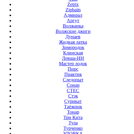
Zetrix
Zipbaits
Адмирал
Аргут
Волжанка
Волжские джиги
Дунаев
Жидкая латка
Зимородок
Клинская
Левша-НН
Мастер лодок
Пирс
Практик
Следопыт
Сонар
СТЕС
Стэк
Сурикат
Таёжник
Тонар
Три Кита
Тула
Турченко
УЛОВКА