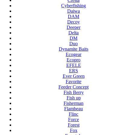
Cresta
Cyberfishing
Daiwa
DAM
Decoy
Deeper
Delta
DM
Duo
Dynamite Baits
Ecogear
Ecopro
EFELE
ERS
Ever Green
Favorite
Feeder Concept
Fish Berry
Fish up
Fisherman
Flambeau
Flinc
Force
Forest
Fox