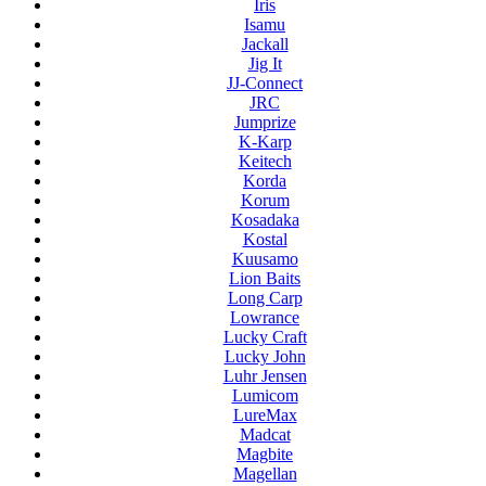
Iris
Isamu
Jackall
Jig It
JJ-Connect
JRC
Jumprize
K-Karp
Keitech
Korda
Korum
Kosadaka
Kostal
Kuusamo
Lion Baits
Long Carp
Lowrance
Lucky Craft
Lucky John
Luhr Jensen
Lumicom
LureMax
Madcat
Magbite
Magellan