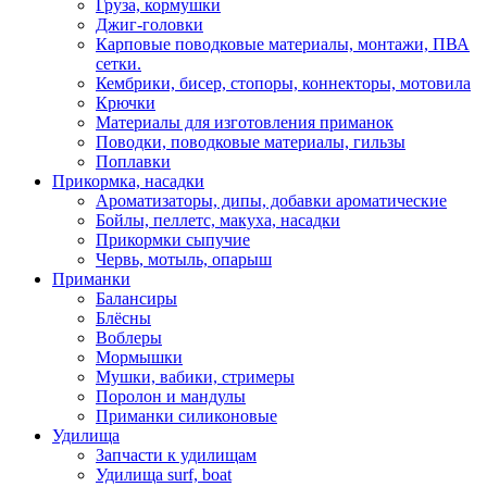
Груза, кормушки
Джиг-головки
Карповые поводковые материалы, монтажи, ПВА
сетки.
Кембрики, бисер, стопоры, коннекторы, мотовила
Крючки
Материалы для изготовления приманок
Поводки, поводковые материалы, гильзы
Поплавки
Прикормка, насадки
Ароматизаторы, дипы, добавки ароматические
Бойлы, пеллетс, макуха, насадки
Прикормки сыпучие
Червь, мотыль, опарыш
Приманки
Балансиры
Блёсны
Воблеры
Мормышки
Мушки, вабики, стримеры
Поролон и мандулы
Приманки силиконовые
Удилища
Запчасти к удилищам
Удилища surf, boat