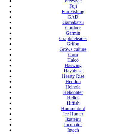
Freestyle
Fuji
Fun Fishing
GAD
Gamakatsu
Gardner
Garmin
Graphiteleader
Grifon
Grows culture
Guru
Halco
Haswing
Hayabusa
Hearty Rise
Heddon
Heinola
Helicopter
Helios
Hitfish
Humminbird
Ice Hunter
Ikatteiru
Incubator
Intech