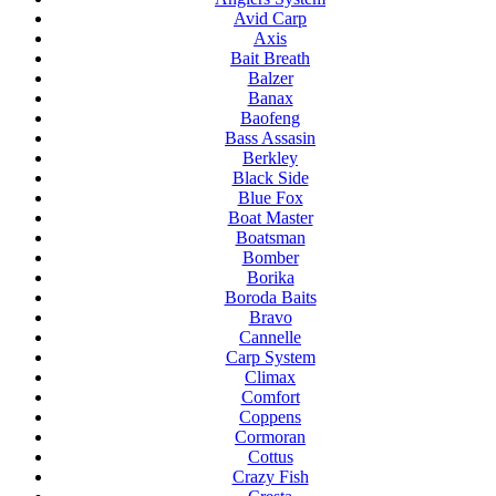
Avid Carp
Axis
Bait Breath
Balzer
Banax
Baofeng
Bass Assasin
Berkley
Black Side
Blue Fox
Boat Master
Boatsman
Bomber
Borika
Boroda Baits
Bravo
Cannelle
Carp System
Climax
Comfort
Coppens
Cormoran
Cottus
Crazy Fish