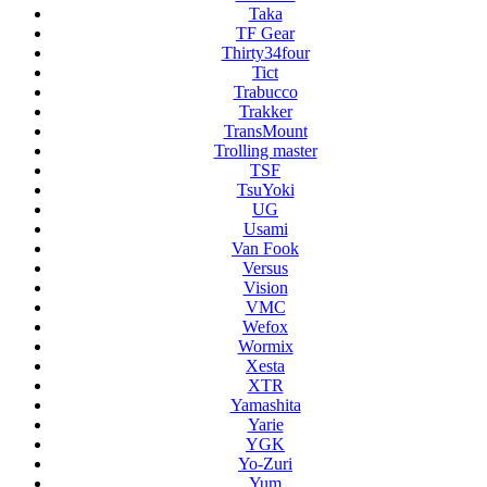
Taka
TF Gear
Thirty34four
Tict
Trabucco
Trakker
TransMount
Trolling master
TSF
TsuYoki
UG
Usami
Van Fook
Versus
Vision
VMC
Wefox
Wormix
Xesta
XTR
Yamashita
Yarie
YGK
Yo-Zuri
Yum