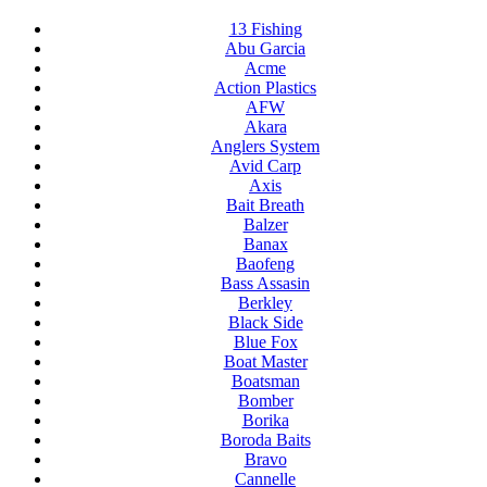
13 Fishing
Abu Garcia
Acme
Action Plastics
AFW
Akara
Anglers System
Avid Carp
Axis
Bait Breath
Balzer
Banax
Baofeng
Bass Assasin
Berkley
Black Side
Blue Fox
Boat Master
Boatsman
Bomber
Borika
Boroda Baits
Bravo
Cannelle