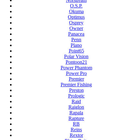
Norstream
O.S.P.
Okuma
Optimus
Osprey
Owner
Panacea
Penn
Plano
Point65
Polar Vision
Pontoon21
Power Phantom
Power Pro
Premier
Premier Fishing
Preston
Prologic
Raid
Raiglon
Rapala
Rapture
RB
Reins
Rextor