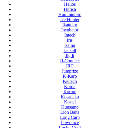
Helios
Hitfish
Humminbird
Ice Hunter
Ikatteiru
Incubator
Intech
Iris
Isamu
Jackall
Jig It
JJ-Connect
JRC
Jumprize
K-Karp
Keitech
Korda
Korum
Kosadaka
Kostal
Kuusamo
Lion Baits
Long Carp
Lowrance
Lucky Craft