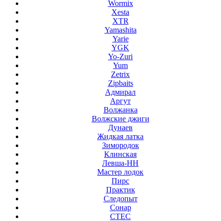
Wormix
Xesta
XTR
Yamashita
Yarie
YGK
Yo-Zuri
Yum
Zetrix
Zipbaits
Адмирал
Аргут
Волжанка
Волжские джиги
Дунаев
Жидкая латка
Зимородок
Клинская
Левша-НН
Мастер лодок
Пирс
Практик
Следопыт
Сонар
СТЕС