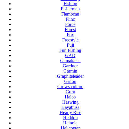
Fish up
Fisherman
Flambeau
Flinc
Force
Forest
Fox
Freestyle
Fuji
Fun Fishing
GAD
Gamakatsu
Gardner
Garmin
Graphiteleader
Grifon
Grows culture
Guru
Halco
Haswing
Hayabusa
Hearty Rise
Heddon
Heinola
Helicopter