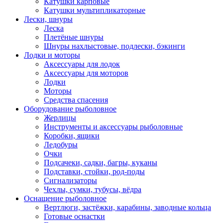
Катушки карповые
Катушки мультипликаторные
Лески, шнуры
Леска
Плетёные шнуры
Шнуры нахлыстовые, подлески, бэкинги
Лодки и моторы
Аксессуары для лодок
Аксессуары для моторов
Лодки
Моторы
Средства спасения
Оборудование рыболовное
Жерлицы
Инструменты и аксессуары рыболовные
Коробки, ящики
Ледобуры
Очки
Подсачеки, садки, багры, куканы
Подставки, стойки, род-поды
Сигнализаторы
Чехлы, сумки, тубусы, вёдра
Оснащение рыболовное
Вертлюги, застёжки, карабины, заводные кольца
Готовые оснастки