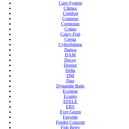
Carp System
Climax
Comfort
Coppens
Cormoran
Cottus
Crazy Fish
Cresta
Cyberfishing
Daiwa
DAM
Decoy
Deeper
Delta
DM
Duo
Dynamite Baits
Ecogear
Ecopro
EFELE
ERS
Ever Green
Favorite
Feeder Concept
Fish Berry