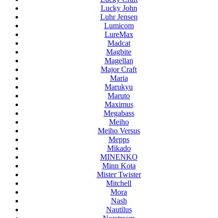
Lucky John
Luhr Jensen
Lumicom
LureMax
Madcat
Magbite
Magellan
Major Craft
Maria
Marukyu
Maruto
Maximus
Megabass
Meiho
Meiho Versus
Mepps
Mikado
MINENKO
Minn Kota
Mister Twister
Mitchell
Mora
Nash
Nautilus