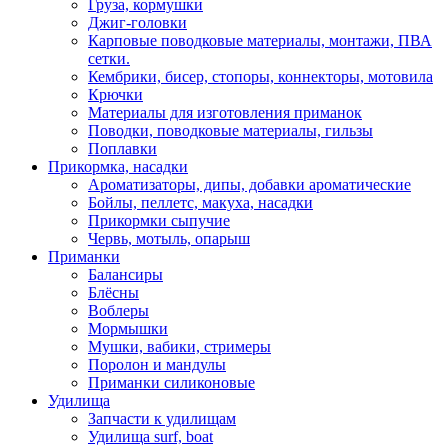
Груза, кормушки
Джиг-головки
Карповые поводковые материалы, монтажи, ПВА
сетки.
Кембрики, бисер, стопоры, коннекторы, мотовила
Крючки
Материалы для изготовления приманок
Поводки, поводковые материалы, гильзы
Поплавки
Прикормка, насадки
Ароматизаторы, дипы, добавки ароматические
Бойлы, пеллетс, макуха, насадки
Прикормки сыпучие
Червь, мотыль, опарыш
Приманки
Балансиры
Блёсны
Воблеры
Мормышки
Мушки, вабики, стримеры
Поролон и мандулы
Приманки силиконовые
Удилища
Запчасти к удилищам
Удилища surf, boat