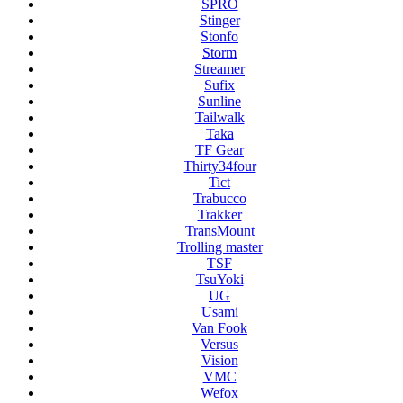
SPRO
Stinger
Stonfo
Storm
Streamer
Sufix
Sunline
Tailwalk
Taka
TF Gear
Thirty34four
Tict
Trabucco
Trakker
TransMount
Trolling master
TSF
TsuYoki
UG
Usami
Van Fook
Versus
Vision
VMC
Wefox