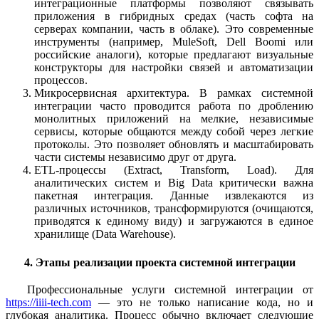
интеграционные платформы позволяют связывать
приложения в гибридных средах (часть софта на
серверах компании, часть в облаке). Это современные
инструменты (например, MuleSoft, Dell Boomi или
российские аналоги), которые предлагают визуальные
конструкторы для настройки связей и автоматизации
процессов.
Микросервисная архитектура.
В рамках системной
интеграции часто проводится работа по дроблению
монолитных приложений на мелкие, независимые
сервисы, которые общаются между собой через легкие
протоколы. Это позволяет обновлять и масштабировать
части системы независимо друг от друга.
ETL-процессы (Extract, Transform, Load).
Для
аналитических систем и Big Data критически важна
пакетная интеграция. Данные извлекаются из
различных источников, трансформируются (очищаются,
приводятся к единому виду) и загружаются в единое
хранилище (Data Warehouse).
4. Этапы реализации проекта системной интеграции
Профессиональные услуги системной интеграции от
https://iiii-tech.com
— это не только написание кода, но и
глубокая аналитика. Процесс обычно включает следующие