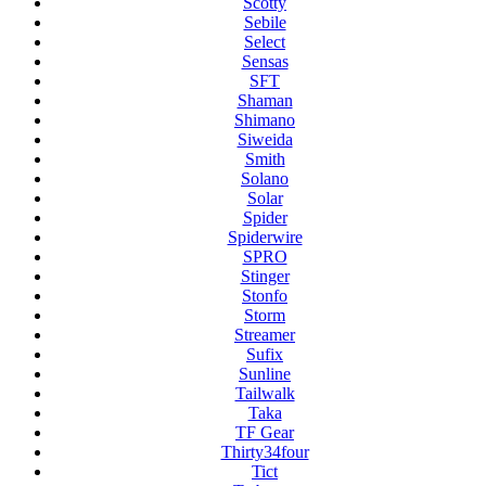
Scotty
Sebile
Select
Sensas
SFT
Shaman
Shimano
Siweida
Smith
Solano
Solar
Spider
Spiderwire
SPRO
Stinger
Stonfo
Storm
Streamer
Sufix
Sunline
Tailwalk
Taka
TF Gear
Thirty34four
Tict