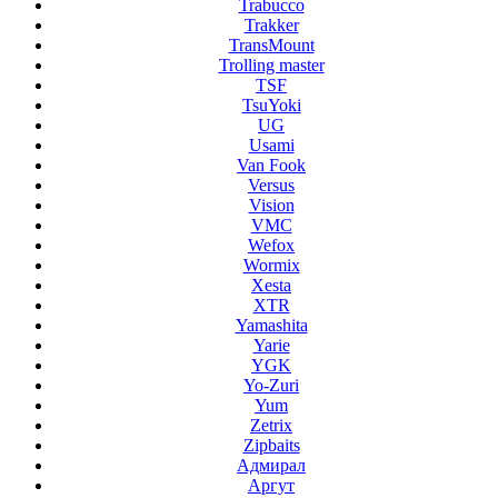
Trabucco
Trakker
TransMount
Trolling master
TSF
TsuYoki
UG
Usami
Van Fook
Versus
Vision
VMC
Wefox
Wormix
Xesta
XTR
Yamashita
Yarie
YGK
Yo-Zuri
Yum
Zetrix
Zipbaits
Адмирал
Аргут