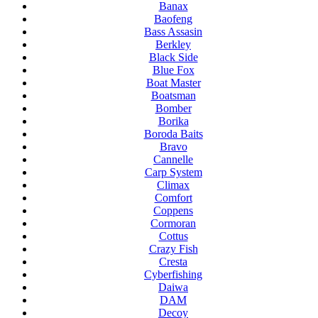
Banax
Baofeng
Bass Assasin
Berkley
Black Side
Blue Fox
Boat Master
Boatsman
Bomber
Borika
Boroda Baits
Bravo
Cannelle
Carp System
Climax
Comfort
Coppens
Cormoran
Cottus
Crazy Fish
Cresta
Cyberfishing
Daiwa
DAM
Decoy