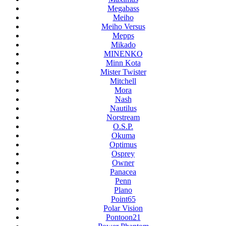
Megabass
Meiho
Meiho Versus
Mepps
Mikado
MINENKO
Minn Kota
Mister Twister
Mitchell
Mora
Nash
Nautilus
Norstream
O.S.P.
Okuma
Optimus
Osprey
Owner
Panacea
Penn
Plano
Point65
Polar Vision
Pontoon21