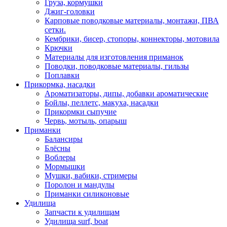
Груза, кормушки
Джиг-головки
Карповые поводковые материалы, монтажи, ПВА
сетки.
Кембрики, бисер, стопоры, коннекторы, мотовила
Крючки
Материалы для изготовления приманок
Поводки, поводковые материалы, гильзы
Поплавки
Прикормка, насадки
Ароматизаторы, дипы, добавки ароматические
Бойлы, пеллетс, макуха, насадки
Прикормки сыпучие
Червь, мотыль, опарыш
Приманки
Балансиры
Блёсны
Воблеры
Мормышки
Мушки, вабики, стримеры
Поролон и мандулы
Приманки силиконовые
Удилища
Запчасти к удилищам
Удилища surf, boat