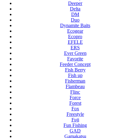
Deeper
Delta
DM
Duo
Dynamite Baits
Ecogear
Ecopro
EFELE
ERS
Ever Green
Favorite
Feeder Concept
Fish Berry
Fish up
Fisherman
Flambeau
Flinc
Force
Forest
Fox
Freestyle
Fuji
Fun Fishing
GAD
Gamakatsu