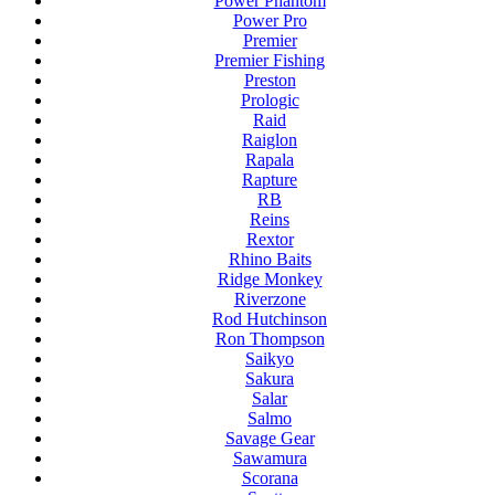
Power Phantom
Power Pro
Premier
Premier Fishing
Preston
Prologic
Raid
Raiglon
Rapala
Rapture
RB
Reins
Rextor
Rhino Baits
Ridge Monkey
Riverzone
Rod Hutchinson
Ron Thompson
Saikyo
Sakura
Salar
Salmo
Savage Gear
Sawamura
Scorana