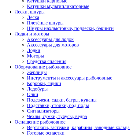
Катушки карповые
Катушки мультипликаторные
Лески, шнуры
Леска
Плетёные шнуры
Шнуры нахлыстовые, подлески, бэкинги
Лодки и моторы
Аксессуары для лодок
Аксессуары для моторов
Лодки
Моторы
Средства спасения
Оборудование рыболовное
Жерлицы
Инструменты и аксессуары рыболовные
Коробки, ящики
Ледобуры
Очки
Подсачеки, садки, багры, куканы
Подставки, стойки, род-поды
Сигнализаторы
Чехлы, сумки, тубусы, вёдра
Оснащение рыболовное
Вертлюги, застёжки, карабины, заводные кольца
Готовые оснастки