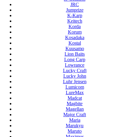
JRC
Jumprize
K-Karp
Keitech
Korda
Korum
Kosadaka
Kostal
Kuusamo
Lion Baits
Long Carp
Lowrance
Lucky Craft
Lucky John
Luhr Jensen
Lumicom
LureMax
Madcat
Magbite
Magellan
Major Craft
Maria
Marukyu
Maruto
Maximus