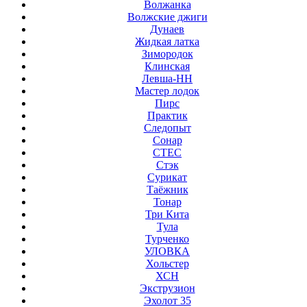
Волжанка
Волжские джиги
Дунаев
Жидкая латка
Зимородок
Клинская
Левша-НН
Мастер лодок
Пирс
Практик
Следопыт
Сонар
СТЕС
Стэк
Сурикат
Таёжник
Тонар
Три Кита
Тула
Турченко
УЛОВКА
Хольстер
ХСН
Экструзион
Эхолот 35