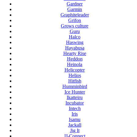
Gardner
Garmin
Graphiteleader
Grifon
Grows culture
Guru
Halco
Haswing
Hayabusa
Hearty Rise
Heddon
Heinola
Helicopter
Helios
Hitfish
Humminbird
Ice Hunter
Ikatteiru
Incubator
Intech
Iris
Isamu
Jackall
Jig It
JJ-Connect