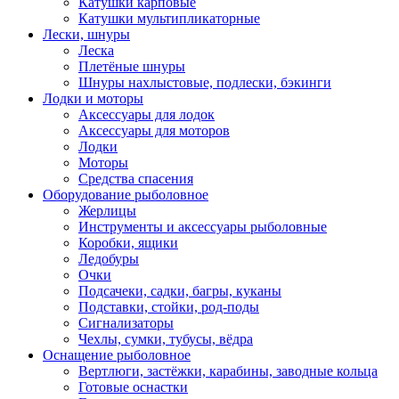
Катушки карповые
Катушки мультипликаторные
Лески, шнуры
Леска
Плетёные шнуры
Шнуры нахлыстовые, подлески, бэкинги
Лодки и моторы
Аксессуары для лодок
Аксессуары для моторов
Лодки
Моторы
Средства спасения
Оборудование рыболовное
Жерлицы
Инструменты и аксессуары рыболовные
Коробки, ящики
Ледобуры
Очки
Подсачеки, садки, багры, куканы
Подставки, стойки, род-поды
Сигнализаторы
Чехлы, сумки, тубусы, вёдра
Оснащение рыболовное
Вертлюги, застёжки, карабины, заводные кольца
Готовые оснастки