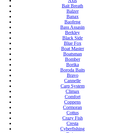
Axis
Bait Breath
Balzer
Banax
Baofeng
Bass Assasin
Berkley
Black Side
Blue Fox
Boat Master
Boatsman
Bomber
Borika
Boroda Baits
Bravo
Cannelle
Carp System
Climax
Comfort
Coppens
Cormoran
Cottus
Crazy Fish
Cresta
Cyberfishing