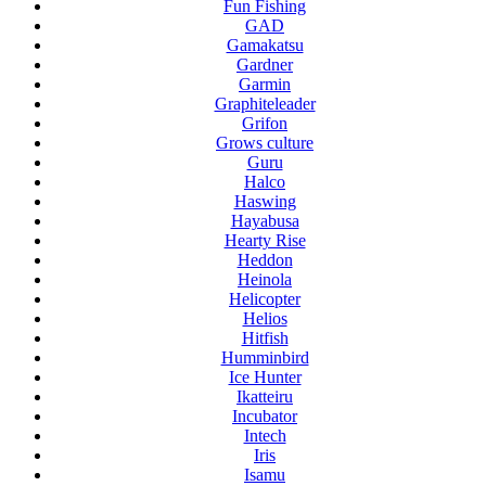
Fun Fishing
GAD
Gamakatsu
Gardner
Garmin
Graphiteleader
Grifon
Grows culture
Guru
Halco
Haswing
Hayabusa
Hearty Rise
Heddon
Heinola
Helicopter
Helios
Hitfish
Humminbird
Ice Hunter
Ikatteiru
Incubator
Intech
Iris
Isamu