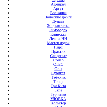
Адмирал
Аргут
Волжанка
Волжские джиги
Дунаев
Жидкая латка
Зимородок
Клинская
Левша-НН
Мастер лодок
Пирс
Практик
Следопыт
Сонар
СТЕС
Стэк
Сурикат
Таёжник
Тонар
Три Кита
Тула
Турченко
УЛОВКА
Хольстер