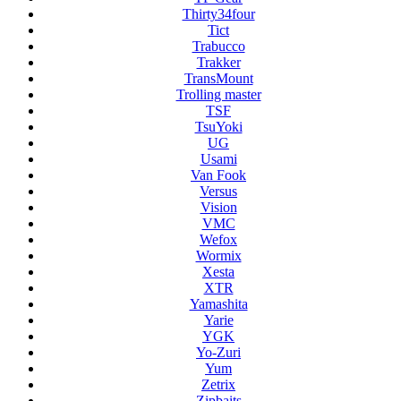
Thirty34four
Tict
Trabucco
Trakker
TransMount
Trolling master
TSF
TsuYoki
UG
Usami
Van Fook
Versus
Vision
VMC
Wefox
Wormix
Xesta
XTR
Yamashita
Yarie
YGK
Yo-Zuri
Yum
Zetrix
Zipbaits