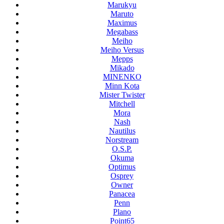
Marukyu
Maruto
Maximus
Megabass
Meiho
Meiho Versus
Mepps
Mikado
MINENKO
Minn Kota
Mister Twister
Mitchell
Mora
Nash
Nautilus
Norstream
O.S.P.
Okuma
Optimus
Osprey
Owner
Panacea
Penn
Plano
Point65