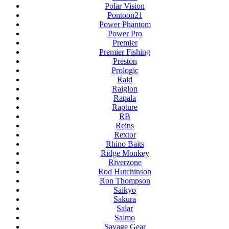
Polar Vision
Pontoon21
Power Phantom
Power Pro
Premier
Premier Fishing
Preston
Prologic
Raid
Raiglon
Rapala
Rapture
RB
Reins
Rextor
Rhino Baits
Ridge Monkey
Riverzone
Rod Hutchinson
Ron Thompson
Saikyo
Sakura
Salar
Salmo
Savage Gear