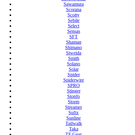
Sawamura
Scorana
Scotty
Sebile
Select
Sensas
SFT
Shaman
Shimano
Siweida
Smith
Solano
Solar
Spider
Spiderwire
SPRO
Stinger
Stonfo
Storm
Streamer
Sufix
Sunline
Tailwalk
Taka
TF Gear