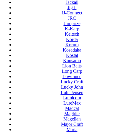
Jackall
Jig It
JJ-Connect
JRC
Jumprize
K-Karp
Keitech
Korda
Korum
Kosadaka
Kostal
Kuusamo
Lion Baits
Long Carp
Lowrance
Lucky Craft
Lucky John
Luhr Jensen
Lumicom
LureMax
Madcat
Magbite
Magellan
Major Craft
Maria