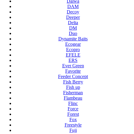
Daiwa
DAM
Decoy
Deeper
Delta
DM
Duo
Dynamite Baits
Ecogear
Ecopro
EFELE
ERS
Ever Green
Favorite
Feeder Concept
Fish Berry
Fish up
Fisherman
Flambeau
Flinc
Force
Forest
Fox
Freestyle
Fuji