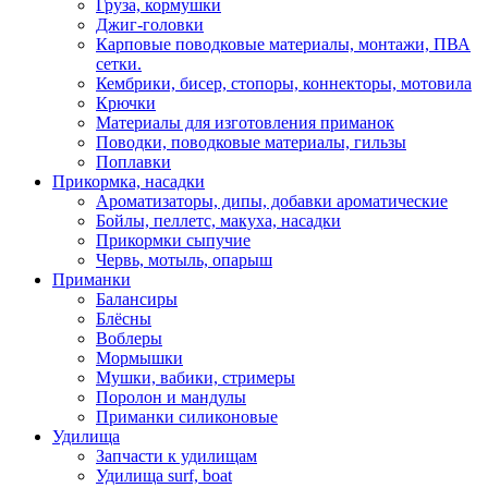
Груза, кормушки
Джиг-головки
Карповые поводковые материалы, монтажи, ПВА
сетки.
Кембрики, бисер, стопоры, коннекторы, мотовила
Крючки
Материалы для изготовления приманок
Поводки, поводковые материалы, гильзы
Поплавки
Прикормка, насадки
Ароматизаторы, дипы, добавки ароматические
Бойлы, пеллетс, макуха, насадки
Прикормки сыпучие
Червь, мотыль, опарыш
Приманки
Балансиры
Блёсны
Воблеры
Мормышки
Мушки, вабики, стримеры
Поролон и мандулы
Приманки силиконовые
Удилища
Запчасти к удилищам
Удилища surf, boat