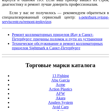
диагностику и ремонт лучше доверить профессионалам.
Если у вас не получилось — рекомендуем обратиться в
специализированный сервисный центр:
s-peterburg.sytong-
serviscentr.ru/remont-teplovizor
.
Ремонт коллиматорных прицелов iRay в Санкт-
Петербурге: причины поломок и пути их устранения
Техническое обслуживание и ремонт коллиматорных
прицелов Sightmark в Санкт-Петербурге
Торговые марки каталога
13 Fishing
Abu Garcia
Acme
Action Plastics
AFW
Akara
Anglers System
Avid Carp