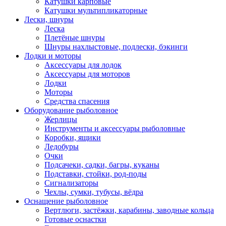
Катушки карповые
Катушки мультипликаторные
Лески, шнуры
Леска
Плетёные шнуры
Шнуры нахлыстовые, подлески, бэкинги
Лодки и моторы
Аксессуары для лодок
Аксессуары для моторов
Лодки
Моторы
Средства спасения
Оборудование рыболовное
Жерлицы
Инструменты и аксессуары рыболовные
Коробки, ящики
Ледобуры
Очки
Подсачеки, садки, багры, куканы
Подставки, стойки, род-поды
Сигнализаторы
Чехлы, сумки, тубусы, вёдра
Оснащение рыболовное
Вертлюги, застёжки, карабины, заводные кольца
Готовые оснастки