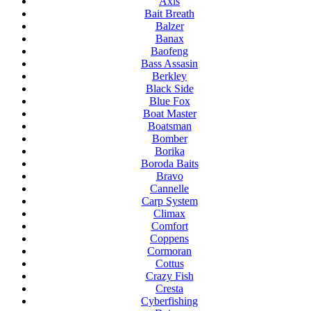
Axis
Bait Breath
Balzer
Banax
Baofeng
Bass Assasin
Berkley
Black Side
Blue Fox
Boat Master
Boatsman
Bomber
Borika
Boroda Baits
Bravo
Cannelle
Carp System
Climax
Comfort
Coppens
Cormoran
Cottus
Crazy Fish
Cresta
Cyberfishing