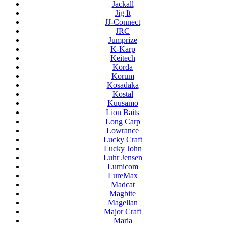
Jackall
Jig It
JJ-Connect
JRC
Jumprize
K-Karp
Keitech
Korda
Korum
Kosadaka
Kostal
Kuusamo
Lion Baits
Long Carp
Lowrance
Lucky Craft
Lucky John
Luhr Jensen
Lumicom
LureMax
Madcat
Magbite
Magellan
Major Craft
Maria