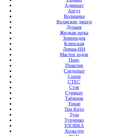
Адмирал
Аргут
Волжанка
Волжские джиги
Дунаев
Жидкая латка
Зимородок
Клинская
Левша-НН
Мастер лодок
Пирс
Практик
Следопыт
Сонар
СТЕС
Стэк
Сурикат
Таёжник
Тонар
Три Кита
Тула
Турченко
УЛОВКА
Хольстер