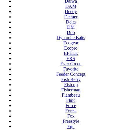
Daiwa
DAM
Decoy
Deeper
Delta
DM
Duo
Dynamite Baits
Ecogear
Ecopro
EFELE
ERS
Ever Green
Favorite
Feeder Concept
Fish Berry
Fish up
Fisherman
Flambeau
Flinc
Force
Forest
Fox
Freestyle
Fuji