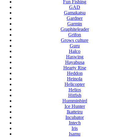
Fun Fishing
GAD
Gamakatsu
Gardner
Garmin
Graphiteleader
Grifon
Grows culture
Guru
Halco
Haswing
Hayabusa
Hearty Rise
Heddon
Heinola
Helicopter
Helios
Hitfish
Humminbird
Ice Hunter
Ikatteiru
Incubator
Intech
Iris
Isamu