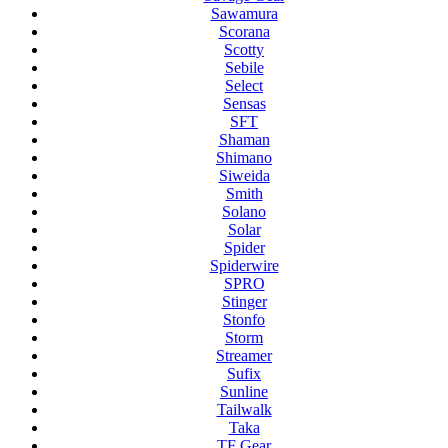
Sawamura
Scorana
Scotty
Sebile
Select
Sensas
SFT
Shaman
Shimano
Siweida
Smith
Solano
Solar
Spider
Spiderwire
SPRO
Stinger
Stonfo
Storm
Streamer
Sufix
Sunline
Tailwalk
Taka
TF Gear