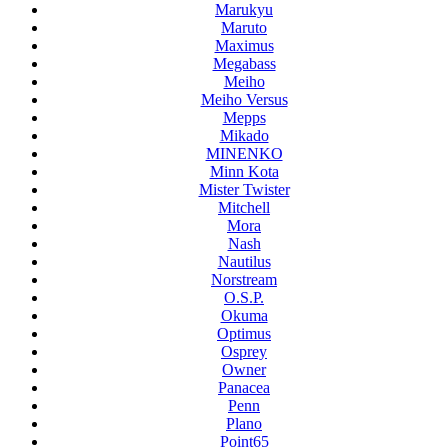
Marukyu
Maruto
Maximus
Megabass
Meiho
Meiho Versus
Mepps
Mikado
MINENKO
Minn Kota
Mister Twister
Mitchell
Mora
Nash
Nautilus
Norstream
O.S.P.
Okuma
Optimus
Osprey
Owner
Panacea
Penn
Plano
Point65