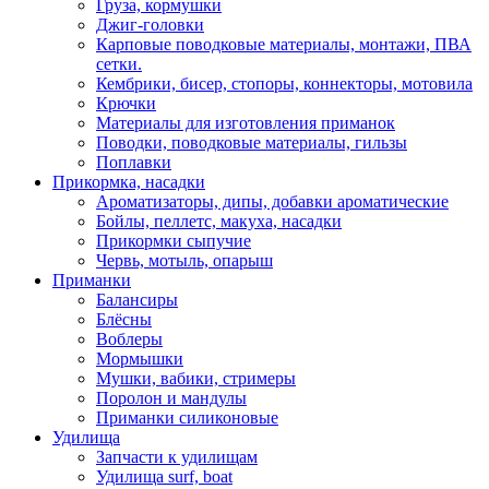
Груза, кормушки
Джиг-головки
Карповые поводковые материалы, монтажи, ПВА
сетки.
Кембрики, бисер, стопоры, коннекторы, мотовила
Крючки
Материалы для изготовления приманок
Поводки, поводковые материалы, гильзы
Поплавки
Прикормка, насадки
Ароматизаторы, дипы, добавки ароматические
Бойлы, пеллетс, макуха, насадки
Прикормки сыпучие
Червь, мотыль, опарыш
Приманки
Балансиры
Блёсны
Воблеры
Мормышки
Мушки, вабики, стримеры
Поролон и мандулы
Приманки силиконовые
Удилища
Запчасти к удилищам
Удилища surf, boat