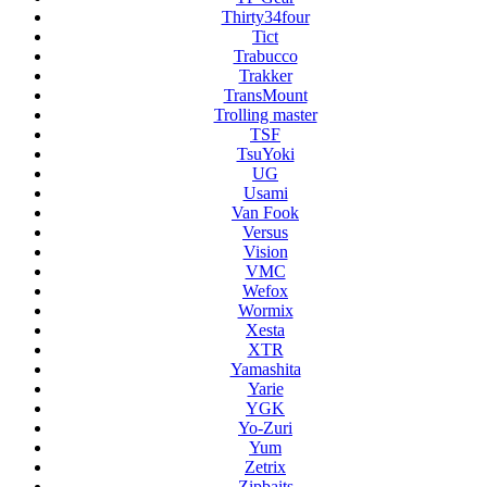
Thirty34four
Tict
Trabucco
Trakker
TransMount
Trolling master
TSF
TsuYoki
UG
Usami
Van Fook
Versus
Vision
VMC
Wefox
Wormix
Xesta
XTR
Yamashita
Yarie
YGK
Yo-Zuri
Yum
Zetrix
Zipbaits