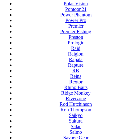
Polar Vision
Pontoon21
Power Phantom
Power Pro
Premier
Premier Fishing
Preston
Prologic
Raid
Raiglon
Rapala
Rapture
RB
Reins
Rextor
Rhino Baits
Ridge Monkey
Riverzone
Rod Hutchinson
Ron Thompson
Saikyo
Sakura
Salar
Salmo
Savage Gear