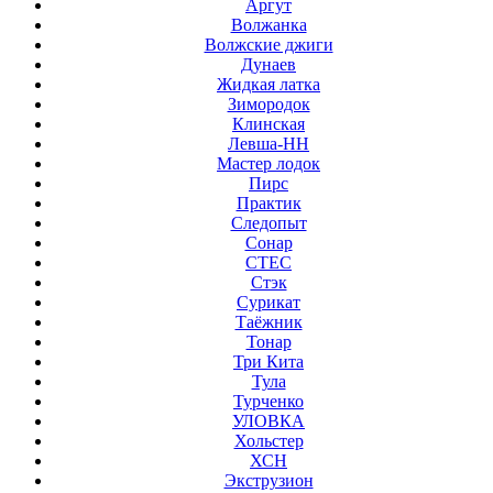
Аргут
Волжанка
Волжские джиги
Дунаев
Жидкая латка
Зимородок
Клинская
Левша-НН
Мастер лодок
Пирс
Практик
Следопыт
Сонар
СТЕС
Стэк
Сурикат
Таёжник
Тонар
Три Кита
Тула
Турченко
УЛОВКА
Хольстер
ХСН
Экструзион