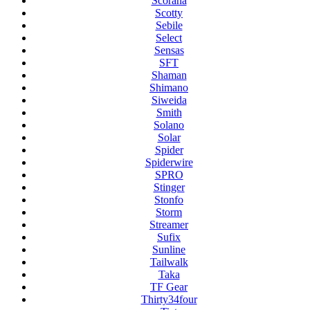
Scorana
Scotty
Sebile
Select
Sensas
SFT
Shaman
Shimano
Siweida
Smith
Solano
Solar
Spider
Spiderwire
SPRO
Stinger
Stonfo
Storm
Streamer
Sufix
Sunline
Tailwalk
Taka
TF Gear
Thirty34four