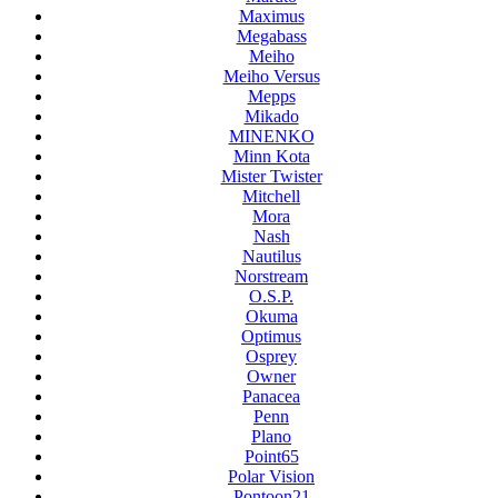
Maximus
Megabass
Meiho
Meiho Versus
Mepps
Mikado
MINENKO
Minn Kota
Mister Twister
Mitchell
Mora
Nash
Nautilus
Norstream
O.S.P.
Okuma
Optimus
Osprey
Owner
Panacea
Penn
Plano
Point65
Polar Vision
Pontoon21