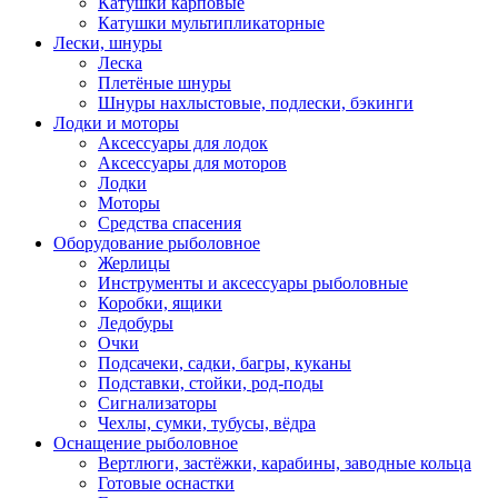
Катушки карповые
Катушки мультипликаторные
Лески, шнуры
Леска
Плетёные шнуры
Шнуры нахлыстовые, подлески, бэкинги
Лодки и моторы
Аксессуары для лодок
Аксессуары для моторов
Лодки
Моторы
Средства спасения
Оборудование рыболовное
Жерлицы
Инструменты и аксессуары рыболовные
Коробки, ящики
Ледобуры
Очки
Подсачеки, садки, багры, куканы
Подставки, стойки, род-поды
Сигнализаторы
Чехлы, сумки, тубусы, вёдра
Оснащение рыболовное
Вертлюги, застёжки, карабины, заводные кольца
Готовые оснастки