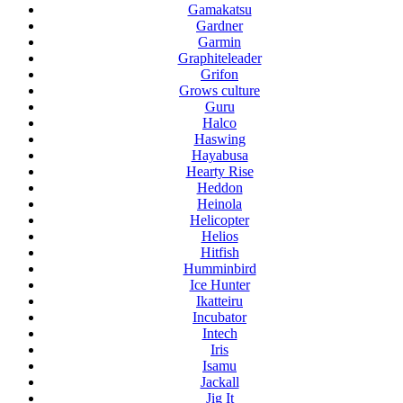
Gamakatsu
Gardner
Garmin
Graphiteleader
Grifon
Grows culture
Guru
Halco
Haswing
Hayabusa
Hearty Rise
Heddon
Heinola
Helicopter
Helios
Hitfish
Humminbird
Ice Hunter
Ikatteiru
Incubator
Intech
Iris
Isamu
Jackall
Jig It