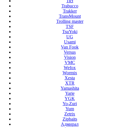
Tict
Trabucco
Trakker
TransMount
Trolling master
TSF
TsuYoki
UG
Usami
Van Fook
Versus
Vision
VMC
Wefox
Wormix
Xesta
XTR
Yamashita
Yarie
YGK
Yo-Zuri
Yum
Zetrix
Zipbaits
Адмирал