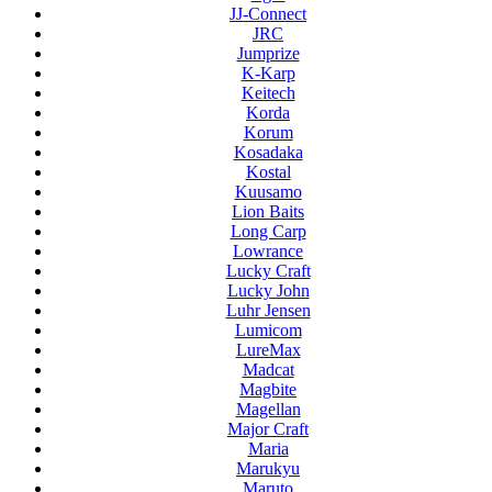
JJ-Connect
JRC
Jumprize
K-Karp
Keitech
Korda
Korum
Kosadaka
Kostal
Kuusamo
Lion Baits
Long Carp
Lowrance
Lucky Craft
Lucky John
Luhr Jensen
Lumicom
LureMax
Madcat
Magbite
Magellan
Major Craft
Maria
Marukyu
Maruto