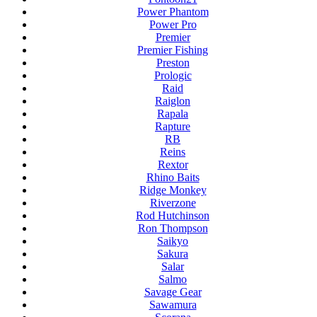
Power Phantom
Power Pro
Premier
Premier Fishing
Preston
Prologic
Raid
Raiglon
Rapala
Rapture
RB
Reins
Rextor
Rhino Baits
Ridge Monkey
Riverzone
Rod Hutchinson
Ron Thompson
Saikyo
Sakura
Salar
Salmo
Savage Gear
Sawamura