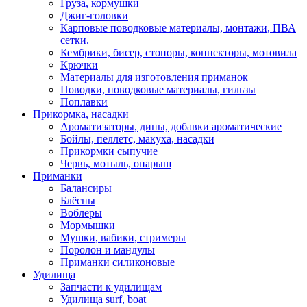
Груза, кормушки
Джиг-головки
Карповые поводковые материалы, монтажи, ПВА
сетки.
Кембрики, бисер, стопоры, коннекторы, мотовила
Крючки
Материалы для изготовления приманок
Поводки, поводковые материалы, гильзы
Поплавки
Прикормка, насадки
Ароматизаторы, дипы, добавки ароматические
Бойлы, пеллетс, макуха, насадки
Прикормки сыпучие
Червь, мотыль, опарыш
Приманки
Балансиры
Блёсны
Воблеры
Мормышки
Мушки, вабики, стримеры
Поролон и мандулы
Приманки силиконовые
Удилища
Запчасти к удилищам
Удилища surf, boat