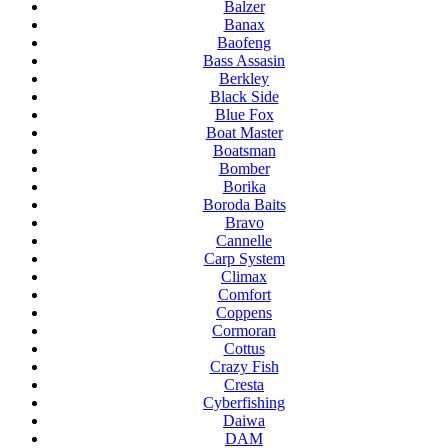
Balzer
Banax
Baofeng
Bass Assasin
Berkley
Black Side
Blue Fox
Boat Master
Boatsman
Bomber
Borika
Boroda Baits
Bravo
Cannelle
Carp System
Climax
Comfort
Coppens
Cormoran
Cottus
Crazy Fish
Cresta
Cyberfishing
Daiwa
DAM