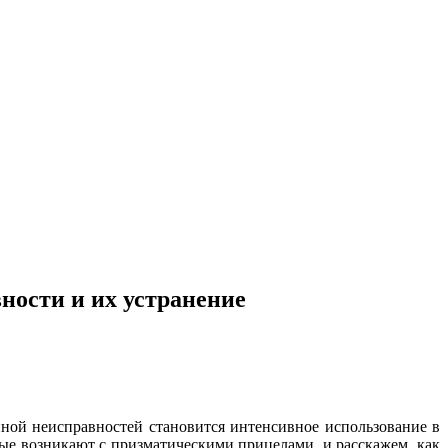
ности и их устранение
иной неисправностей становится интенсивное использование в
ые возникают с призматическими прицелами, и расскажем, как