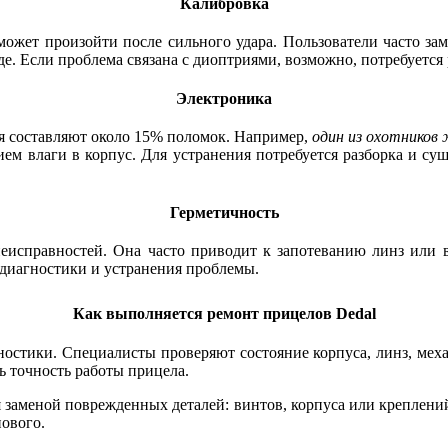
Калибровка
ет произойти после сильного удара. Пользователи часто замеч
е. Если проблема связана с диоптриями, возможно, потребуется
Электроника
я составляют около 15% поломок. Например,
один из охотников 
ием влаги в корпус. Для устранения потребуется разборка и су
Герметичность
еисправностей. Она часто приводит к запотеванию линз или в
 диагностики и устранения проблемы.
Как выполняется ремонт прицелов Dedal
ностики. Специалисты проверяют состояние корпуса, линз, мех
ь точность работы прицела.
заменой поврежденных деталей: винтов, корпуса или креплений
нового.