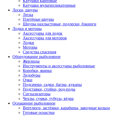
Катушки карповые
Катушки мультипликаторные
Лески, шнуры
Леска
Плетёные шнуры
Шнуры нахлыстовые, подлески, бэкинги
Лодки и моторы
Аксессуары для лодок
Аксессуары для моторов
Лодки
Моторы
Средства спасения
Оборудование рыболовное
Жерлицы
Инструменты и аксессуары рыболовные
Коробки, ящики
Ледобуры
Очки
Подсачеки, садки, багры, куканы
Подставки, стойки, род-поды
Сигнализаторы
Чехлы, сумки, тубусы, вёдра
Оснащение рыболовное
Вертлюги, застёжки, карабины, заводные кольца
Готовые оснастки