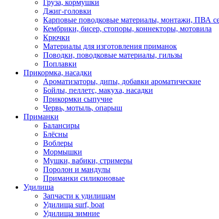
Груза, кормушки
Джиг-головки
Карповые поводковые материалы, монтажи, ПВА се
Кембрики, бисер, стопоры, коннекторы, мотовила
Крючки
Материалы для изготовления приманок
Поводки, поводковые материалы, гильзы
Поплавки
Прикормка, насадки
Ароматизаторы, дипы, добавки ароматические
Бойлы, пеллетс, макуха, насадки
Прикормки сыпучие
Червь, мотыль, опарыш
Приманки
Балансиры
Блёсны
Воблеры
Мормышки
Мушки, вабики, стримеры
Поролон и мандулы
Приманки силиконовые
Удилища
Запчасти к удилищам
Удилища surf, boat
Удилища зимние