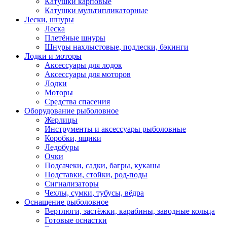
Катушки карповые
Катушки мультипликаторные
Лески, шнуры
Леска
Плетёные шнуры
Шнуры нахлыстовые, подлески, бэкинги
Лодки и моторы
Аксессуары для лодок
Аксессуары для моторов
Лодки
Моторы
Средства спасения
Оборудование рыболовное
Жерлицы
Инструменты и аксессуары рыболовные
Коробки, ящики
Ледобуры
Очки
Подсачеки, садки, багры, куканы
Подставки, стойки, род-поды
Сигнализаторы
Чехлы, сумки, тубусы, вёдра
Оснащение рыболовное
Вертлюги, застёжки, карабины, заводные кольца
Готовые оснастки