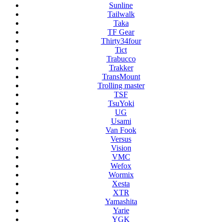
Sunline
Tailwalk
Taka
TF Gear
Thirty34four
Tict
Trabucco
Trakker
TransMount
Trolling master
TSF
TsuYoki
UG
Usami
Van Fook
Versus
Vision
VMC
Wefox
Wormix
Xesta
XTR
Yamashita
Yarie
YGK