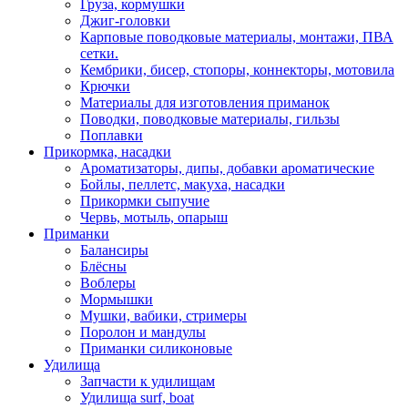
Груза, кормушки
Джиг-головки
Карповые поводковые материалы, монтажи, ПВА
сетки.
Кембрики, бисер, стопоры, коннекторы, мотовила
Крючки
Материалы для изготовления приманок
Поводки, поводковые материалы, гильзы
Поплавки
Прикормка, насадки
Ароматизаторы, дипы, добавки ароматические
Бойлы, пеллетс, макуха, насадки
Прикормки сыпучие
Червь, мотыль, опарыш
Приманки
Балансиры
Блёсны
Воблеры
Мормышки
Мушки, вабики, стримеры
Поролон и мандулы
Приманки силиконовые
Удилища
Запчасти к удилищам
Удилища surf, boat