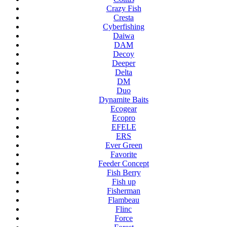
Crazy Fish
Cresta
Cyberfishing
Daiwa
DAM
Decoy
Deeper
Delta
DM
Duo
Dynamite Baits
Ecogear
Ecopro
EFELE
ERS
Ever Green
Favorite
Feeder Concept
Fish Berry
Fish up
Fisherman
Flambeau
Flinc
Force