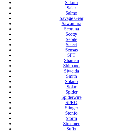
Sakura
Salar
Salmo
Savage Gear
Sawamura
Scorana
Scotty
Sebile
Select
Sensas
SFT
Shaman
Shimano
Siweida
Smith
Solano
Solar
Spider
Spiderwire
SPRO
Stinger
Stonfo
Storm
Streamer
Sufix