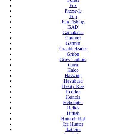
Forest
Fox
Freestyle
Fuji
Fun Fishing
GAD
Gamakatsu
Gardner
Garmin
Graphiteleader
Grifon
Grows culture
Guru
Halco
Haswing
Hayabusa
Hearty Rise
Heddon
Heinola
Helicopter
Helios
Hitfish
Humminbird
Ice Hunter
Ikatteiru