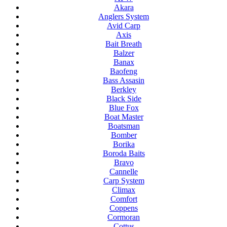
Akara
Anglers System
Avid Carp
Axis
Bait Breath
Balzer
Banax
Baofeng
Bass Assasin
Berkley
Black Side
Blue Fox
Boat Master
Boatsman
Bomber
Borika
Boroda Baits
Bravo
Cannelle
Carp System
Climax
Comfort
Coppens
Cormoran
Cottus