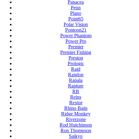
Panacea
Penn
Plano
Point65
Polar Vision
Pontoon21
Power Phantom
Power Pro
Premier
Premier Fishing
Preston
Prologic
Raid
Raiglon
Rapala
Rapture
RB
Reins
Rextor
Rhino Baits
Ridge Monkey
Riverzone
Rod Hutchinson
Ron Thompson
Saikyo