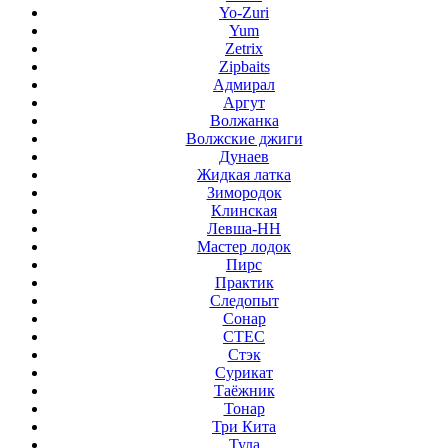
Yo-Zuri
Yum
Zetrix
Zipbaits
Адмирал
Аргут
Волжанка
Волжские джиги
Дунаев
Жидкая латка
Зимородок
Клинская
Левша-НН
Мастер лодок
Пирс
Практик
Следопыт
Сонар
СТЕС
Стэк
Сурикат
Таёжник
Тонар
Три Кита
Тула