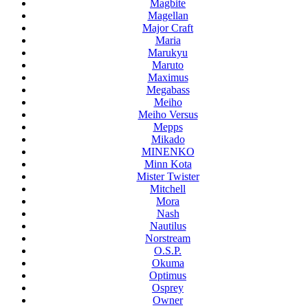
Magbite
Magellan
Major Craft
Maria
Marukyu
Maruto
Maximus
Megabass
Meiho
Meiho Versus
Mepps
Mikado
MINENKO
Minn Kota
Mister Twister
Mitchell
Mora
Nash
Nautilus
Norstream
O.S.P.
Okuma
Optimus
Osprey
Owner