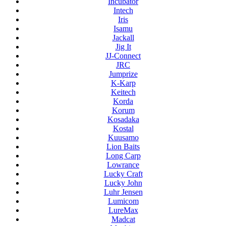
Incubator
Intech
Iris
Isamu
Jackall
Jig It
JJ-Connect
JRC
Jumprize
K-Karp
Keitech
Korda
Korum
Kosadaka
Kostal
Kuusamo
Lion Baits
Long Carp
Lowrance
Lucky Craft
Lucky John
Luhr Jensen
Lumicom
LureMax
Madcat