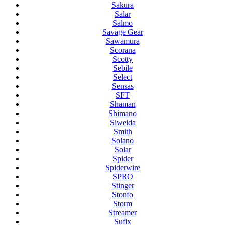
Sakura
Salar
Salmo
Savage Gear
Sawamura
Scorana
Scotty
Sebile
Select
Sensas
SFT
Shaman
Shimano
Siweida
Smith
Solano
Solar
Spider
Spiderwire
SPRO
Stinger
Stonfo
Storm
Streamer
Sufix