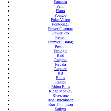
Panacea
Penn
Plano
Point65
Polar Vision
Pontoon21
Power Phantom
Power Pro
Premier
Premier Fishing
Preston
Prologic
Raid
Raiglon
Rapala
Rapture
RB
Reins
Rextor
Rhino Baits
Ridge Monkey
Riverzone
Rod Hutchinson
Ron Thompson
Saikyo