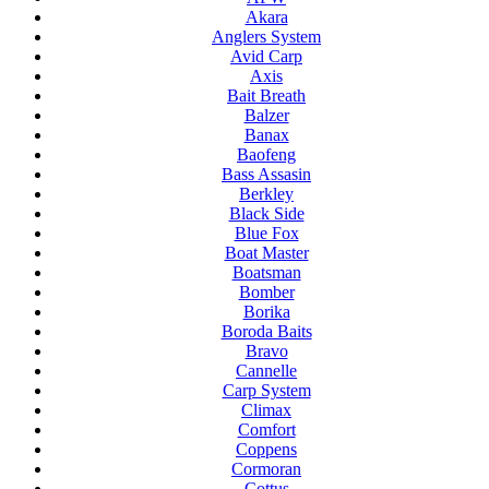
Akara
Anglers System
Avid Carp
Axis
Bait Breath
Balzer
Banax
Baofeng
Bass Assasin
Berkley
Black Side
Blue Fox
Boat Master
Boatsman
Bomber
Borika
Boroda Baits
Bravo
Cannelle
Carp System
Climax
Comfort
Coppens
Cormoran
Cottus