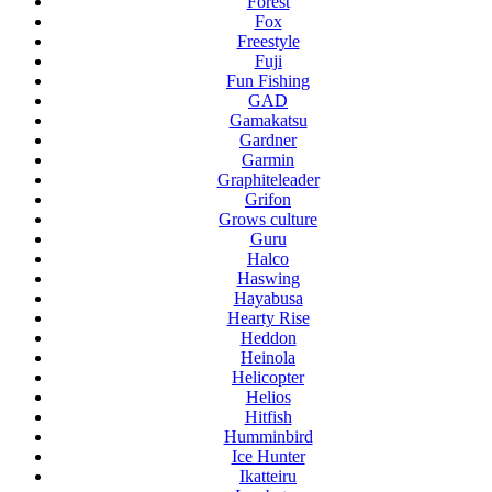
Forest
Fox
Freestyle
Fuji
Fun Fishing
GAD
Gamakatsu
Gardner
Garmin
Graphiteleader
Grifon
Grows culture
Guru
Halco
Haswing
Hayabusa
Hearty Rise
Heddon
Heinola
Helicopter
Helios
Hitfish
Humminbird
Ice Hunter
Ikatteiru