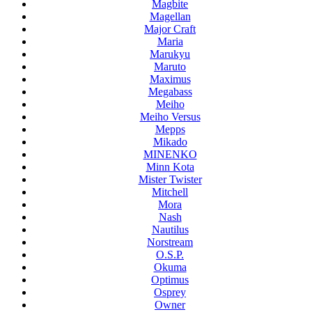
Magbite
Magellan
Major Craft
Maria
Marukyu
Maruto
Maximus
Megabass
Meiho
Meiho Versus
Mepps
Mikado
MINENKO
Minn Kota
Mister Twister
Mitchell
Mora
Nash
Nautilus
Norstream
O.S.P.
Okuma
Optimus
Osprey
Owner