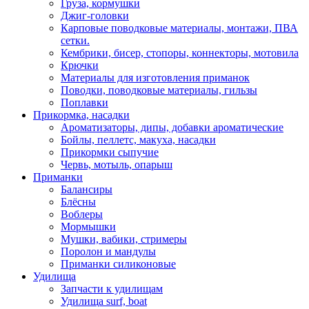
Груза, кормушки
Джиг-головки
Карповые поводковые материалы, монтажи, ПВА
сетки.
Кембрики, бисер, стопоры, коннекторы, мотовила
Крючки
Материалы для изготовления приманок
Поводки, поводковые материалы, гильзы
Поплавки
Прикормка, насадки
Ароматизаторы, дипы, добавки ароматические
Бойлы, пеллетс, макуха, насадки
Прикормки сыпучие
Червь, мотыль, опарыш
Приманки
Балансиры
Блёсны
Воблеры
Мормышки
Мушки, вабики, стримеры
Поролон и мандулы
Приманки силиконовые
Удилища
Запчасти к удилищам
Удилища surf, boat