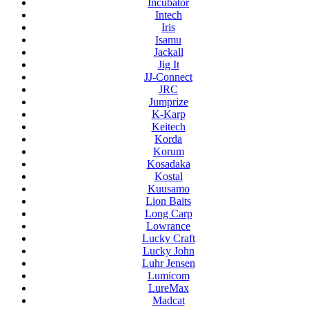
Incubator
Intech
Iris
Isamu
Jackall
Jig It
JJ-Connect
JRC
Jumprize
K-Karp
Keitech
Korda
Korum
Kosadaka
Kostal
Kuusamo
Lion Baits
Long Carp
Lowrance
Lucky Craft
Lucky John
Luhr Jensen
Lumicom
LureMax
Madcat