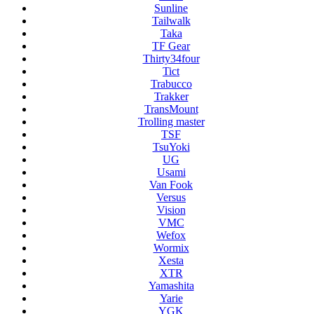
Sunline
Tailwalk
Taka
TF Gear
Thirty34four
Tict
Trabucco
Trakker
TransMount
Trolling master
TSF
TsuYoki
UG
Usami
Van Fook
Versus
Vision
VMC
Wefox
Wormix
Xesta
XTR
Yamashita
Yarie
YGK