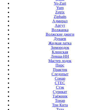
Yo-Zuri
Yum
Zetrix
Zipbaits
Адмирал
Аргут
Волжанка
Волжские джиги
Дунаев
Жидкая латка
Зимородок
Клинская
Левша-НН
Мастер лодок
Пирс
Практик
Следопыт
Сонар
СТЕС
Стэк
Сурикат
Таёжник
Тонар
Три Кита
Тула