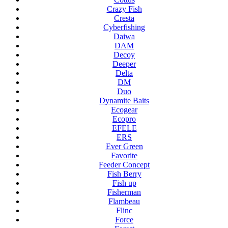
Crazy Fish
Cresta
Cyberfishing
Daiwa
DAM
Decoy
Deeper
Delta
DM
Duo
Dynamite Baits
Ecogear
Ecopro
EFELE
ERS
Ever Green
Favorite
Feeder Concept
Fish Berry
Fish up
Fisherman
Flambeau
Flinc
Force