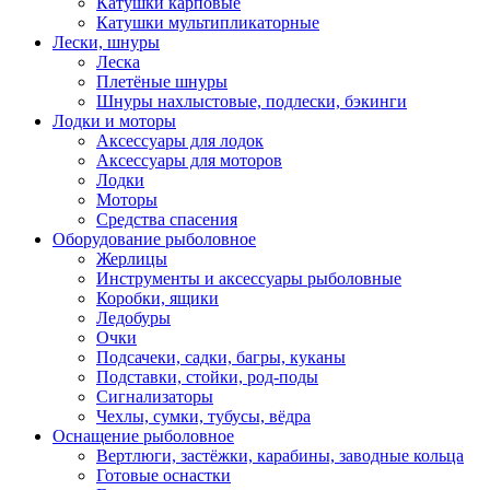
Катушки карповые
Катушки мультипликаторные
Лески, шнуры
Леска
Плетёные шнуры
Шнуры нахлыстовые, подлески, бэкинги
Лодки и моторы
Аксессуары для лодок
Аксессуары для моторов
Лодки
Моторы
Средства спасения
Оборудование рыболовное
Жерлицы
Инструменты и аксессуары рыболовные
Коробки, ящики
Ледобуры
Очки
Подсачеки, садки, багры, куканы
Подставки, стойки, род-поды
Сигнализаторы
Чехлы, сумки, тубусы, вёдра
Оснащение рыболовное
Вертлюги, застёжки, карабины, заводные кольца
Готовые оснастки