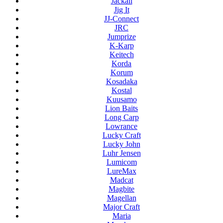
Jackall
Jig It
JJ-Connect
JRC
Jumprize
K-Karp
Keitech
Korda
Korum
Kosadaka
Kostal
Kuusamo
Lion Baits
Long Carp
Lowrance
Lucky Craft
Lucky John
Luhr Jensen
Lumicom
LureMax
Madcat
Magbite
Magellan
Major Craft
Maria