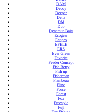
DAM
Decoy
Deeper
Delta
DM
Duo
Dynamite Baits
Ecogear
Ecopro
EFELE
ERS
Ever Green
Favorite
Feeder Concept
Fish Berry
Fish up
Fisherman
Flambeau
Flinc
Force
Forest
Fox
Freestyle
Fuji
Fun Fishing