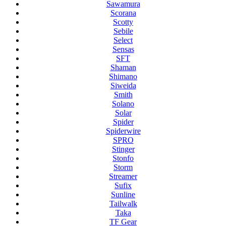
Sawamura
Scorana
Scotty
Sebile
Select
Sensas
SFT
Shaman
Shimano
Siweida
Smith
Solano
Solar
Spider
Spiderwire
SPRO
Stinger
Stonfo
Storm
Streamer
Sufix
Sunline
Tailwalk
Taka
TF Gear