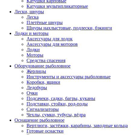
Катушки карповые
Катушки мультипликаторные
Лески, шнуры
Леска
Плетёные шнуры
Шнуры нахлыстовые, подлески, бэкинги
Лодки и моторы
Аксессуары для лодок
Аксессуары для моторов
Лодки
Моторы
Средства спасения
Оборудование рыболовное
Жерлицы
Инструменты и аксессуары рыболовные
Коробки, ящики
Ледобуры
Очки
Подсачеки, садки, багры, куканы
Подставки, стойки, род-поды
Сигнализаторы
Чехлы, сумки, тубусы, вёдра
Оснащение рыболовное
Вертлюги, застёжки, карабины, заводные кольца
Готовые оснастки