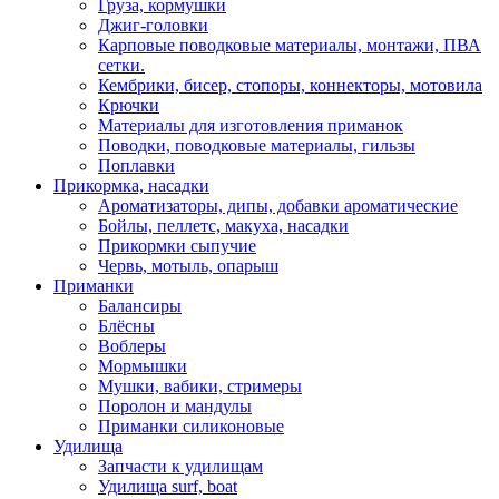
Груза, кормушки
Джиг-головки
Карповые поводковые материалы, монтажи, ПВА
сетки.
Кембрики, бисер, стопоры, коннекторы, мотовила
Крючки
Материалы для изготовления приманок
Поводки, поводковые материалы, гильзы
Поплавки
Прикормка, насадки
Ароматизаторы, дипы, добавки ароматические
Бойлы, пеллетс, макуха, насадки
Прикормки сыпучие
Червь, мотыль, опарыш
Приманки
Балансиры
Блёсны
Воблеры
Мормышки
Мушки, вабики, стримеры
Поролон и мандулы
Приманки силиконовые
Удилища
Запчасти к удилищам
Удилища surf, boat