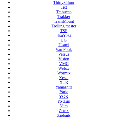
Thirty34four
Tict
Trabucco
Trakker
TransMount
Trolling master
TSF
TsuYoki
UG
Usami
Van Fook
Versus
Vision
VMC
Wefox
Wormix
Xesta
XTR
Yamashita
Yarie
YGK
Yo-Zuri
Yum
Zetrix
Zipbaits