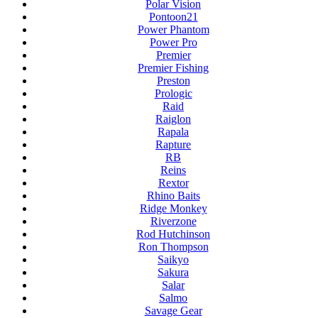
Polar Vision
Pontoon21
Power Phantom
Power Pro
Premier
Premier Fishing
Preston
Prologic
Raid
Raiglon
Rapala
Rapture
RB
Reins
Rextor
Rhino Baits
Ridge Monkey
Riverzone
Rod Hutchinson
Ron Thompson
Saikyo
Sakura
Salar
Salmo
Savage Gear