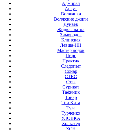
Адмирал
Аргут
Волжанка
Волжские джиги
Дунаев
Жидкая латка
Зимородок
Клинская
Левша-НН
Мастер лодок
Пирс
Практик
Следопыт
Сонар
СТЕС
Стэк
Сурикат
Таёжник
Тонар
Три Кита
Тула
Турченко
УЛОВКА
Хольстер
ХСН