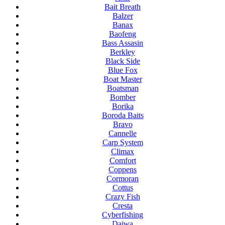
Bait Breath
Balzer
Banax
Baofeng
Bass Assasin
Berkley
Black Side
Blue Fox
Boat Master
Boatsman
Bomber
Borika
Boroda Baits
Bravo
Cannelle
Carp System
Climax
Comfort
Coppens
Cormoran
Cottus
Crazy Fish
Cresta
Cyberfishing
Daiwa