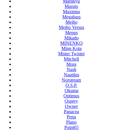
Marukyu
Maruto
Maximus
Megabass
Meiho
Meiho Versus
Mepps
Mikado
MINENKO
Minn Kota
Mister Twister
Mitchell
Mora
Nash
Nautilus
Norstream
O.S.P.
Okuma
Optimus
Osprey
Owner
Panacea
Penn
Plano
Point65