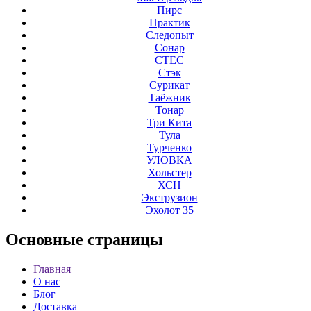
Пирс
Практик
Следопыт
Сонар
СТЕС
Стэк
Сурикат
Таёжник
Тонар
Три Кита
Тула
Турченко
УЛОВКА
Хольстер
ХСН
Экструзион
Эхолот 35
Основные
страницы
Главная
О нас
Блог
Доставка