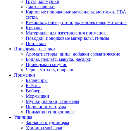
Груза, кормушки
Джиг-головки
Карповые поводковые материалы, монтажи, ПВА
сетки.
Кембрики, бисер, стопоры, коннекторы, мотовила
Крючки
Материалы для изготовления приманок
Поводки, поводковые материалы, гильзы
Поплавки
Прикормка, насадки
Ароматизаторы, дипы, добавки ароматические
Бойлы, пеллетс, макуха, насадки
Прикормки сыпучие
Червь, мотыль, опарыш
Приманки
Балансиры
Блёсны
Воблеры
Мормышки
Мушки, вабики, стримеры
Поролон и мандулы
Приманки силиконовые
Удилища
Запчасти к удилищам
Удилища surf, boat