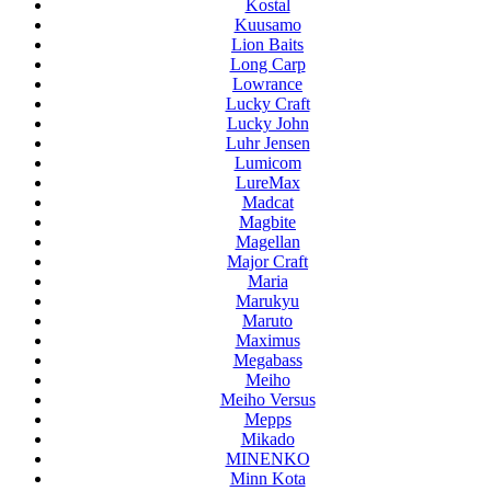
Kostal
Kuusamo
Lion Baits
Long Carp
Lowrance
Lucky Craft
Lucky John
Luhr Jensen
Lumicom
LureMax
Madcat
Magbite
Magellan
Major Craft
Maria
Marukyu
Maruto
Maximus
Megabass
Meiho
Meiho Versus
Mepps
Mikado
MINENKO
Minn Kota