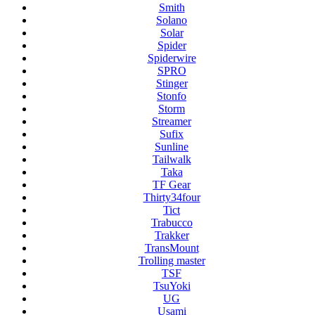
Smith
Solano
Solar
Spider
Spiderwire
SPRO
Stinger
Stonfo
Storm
Streamer
Sufix
Sunline
Tailwalk
Taka
TF Gear
Thirty34four
Tict
Trabucco
Trakker
TransMount
Trolling master
TSF
TsuYoki
UG
Usami