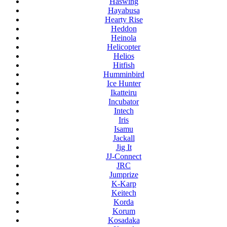
Haswing
Hayabusa
Hearty Rise
Heddon
Heinola
Helicopter
Helios
Hitfish
Humminbird
Ice Hunter
Ikatteiru
Incubator
Intech
Iris
Isamu
Jackall
Jig It
JJ-Connect
JRC
Jumprize
K-Karp
Keitech
Korda
Korum
Kosadaka