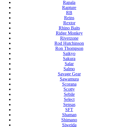
Rapala
Rapture
RB
Reins
Rextor
Rhino Baits
Ridge Monkey
Riverzone
Rod Hutchinson
Ron Thompson
Saikyo
Sakura
Salar
Salmo
Savage Gear
Sawamura
Scorana
Scotty
Sebile
Select
Sensas
SFT
Shaman
Shimano
Siweida