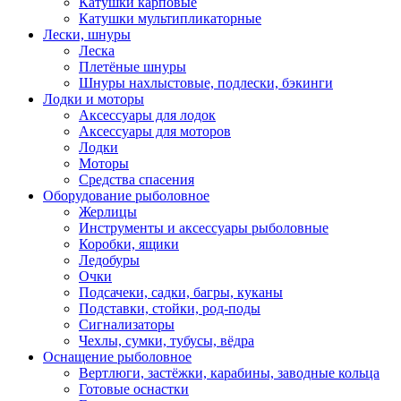
Катушки карповые
Катушки мультипликаторные
Лески, шнуры
Леска
Плетёные шнуры
Шнуры нахлыстовые, подлески, бэкинги
Лодки и моторы
Аксессуары для лодок
Аксессуары для моторов
Лодки
Моторы
Средства спасения
Оборудование рыболовное
Жерлицы
Инструменты и аксессуары рыболовные
Коробки, ящики
Ледобуры
Очки
Подсачеки, садки, багры, куканы
Подставки, стойки, род-поды
Сигнализаторы
Чехлы, сумки, тубусы, вёдра
Оснащение рыболовное
Вертлюги, застёжки, карабины, заводные кольца
Готовые оснастки