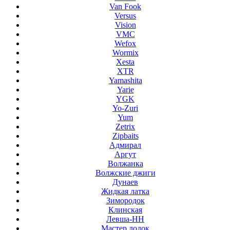
Van Fook
Versus
Vision
VMC
Wefox
Wormix
Xesta
XTR
Yamashita
Yarie
YGK
Yo-Zuri
Yum
Zetrix
Zipbaits
Адмирал
Аргут
Волжанка
Волжские джиги
Дунаев
Жидкая латка
Зимородок
Клинская
Левша-НН
Мастер лодок