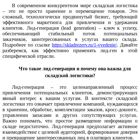
В современном конкурентном мире складская логистика
– это не просто хранение и перемещение товаров. Это
сложный, технологически продвинутый бизнес, требующий
эффективного маркетинга для привлечения и удержания
клиентов. Лид-генерация (lead generation) – ключ к успеху,
обеспечивающий стабильный поток потенциальных
заказчиков, заинтересованных в услугах вашего склада.
Подробнее по ссылке
https://skladrezerv.ru/1-vvedenie/
. Давайте
разберемся, как эффективно применять лид-ген в этой
специфической отрасли.
Что такое лид-генерация и почему она важна для
складской логистики?
Лид-генерация – это целенаправленный процесс
привлечения потенциальных клиентов, демонстрирующих
явный интерес к вашим услугам. В контексте складской
логистики это означает привлечение компаний, нуждающихся
в хранении, обработке, комплектации заказов, кросс-докинге,
управлении запасами и других сопутствующих услугах.
Важно понимать, что простое размещение информации о
складе недостаточно. Лид-генерация предполагает активное
взаимодействие с целевой аудиторией, формирование доверия
и превращение заинтересованных лиц в платящих клиентов.