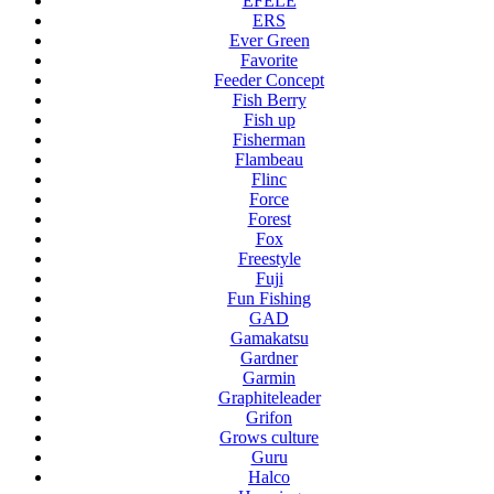
EFELE
ERS
Ever Green
Favorite
Feeder Concept
Fish Berry
Fish up
Fisherman
Flambeau
Flinc
Force
Forest
Fox
Freestyle
Fuji
Fun Fishing
GAD
Gamakatsu
Gardner
Garmin
Graphiteleader
Grifon
Grows culture
Guru
Halco