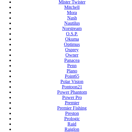
Mister Twister
Mitchell
Mora
Nash
Nautilus
Norstream
O.S.P.
Okuma
Optimus
Osprey
Owner
Panacea
Penn
Plano
Point65
Polar Vision
Pontoon21
Power Phantom
Power Pro
Premier
Premier Fishing
Preston
Prologic
Raid
Raiglon