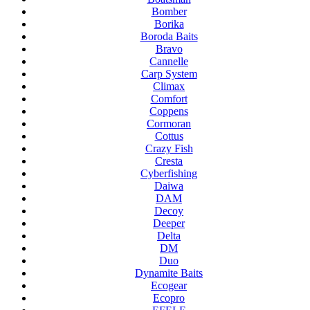
Bomber
Borika
Boroda Baits
Bravo
Cannelle
Carp System
Climax
Comfort
Coppens
Cormoran
Cottus
Crazy Fish
Cresta
Cyberfishing
Daiwa
DAM
Decoy
Deeper
Delta
DM
Duo
Dynamite Baits
Ecogear
Ecopro