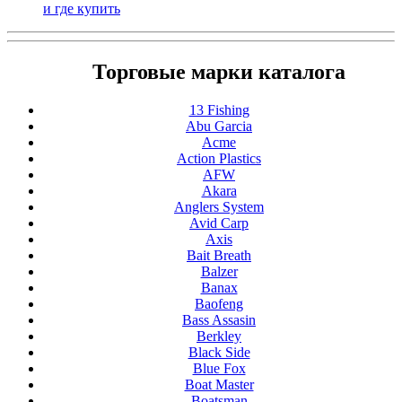
и где купить
Торговые марки каталога
13 Fishing
Abu Garcia
Acme
Action Plastics
AFW
Akara
Anglers System
Avid Carp
Axis
Bait Breath
Balzer
Banax
Baofeng
Bass Assasin
Berkley
Black Side
Blue Fox
Boat Master
Boatsman