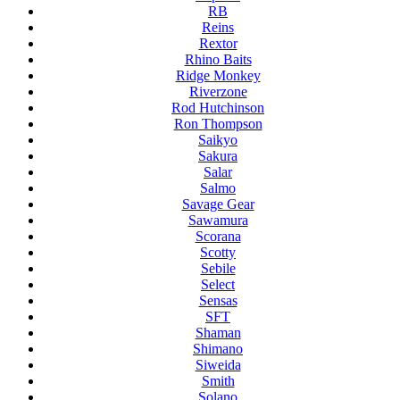
RB
Reins
Rextor
Rhino Baits
Ridge Monkey
Riverzone
Rod Hutchinson
Ron Thompson
Saikyo
Sakura
Salar
Salmo
Savage Gear
Sawamura
Scorana
Scotty
Sebile
Select
Sensas
SFT
Shaman
Shimano
Siweida
Smith
Solano