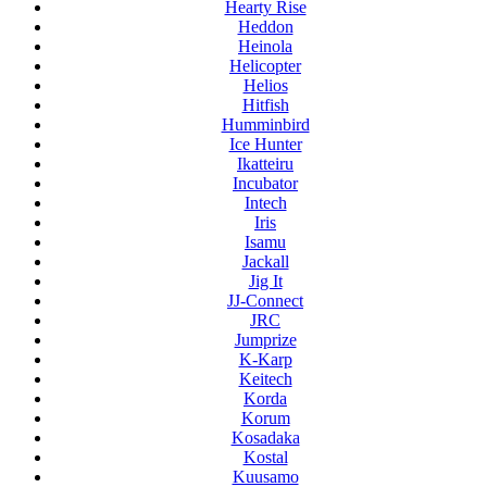
Hearty Rise
Heddon
Heinola
Helicopter
Helios
Hitfish
Humminbird
Ice Hunter
Ikatteiru
Incubator
Intech
Iris
Isamu
Jackall
Jig It
JJ-Connect
JRC
Jumprize
K-Karp
Keitech
Korda
Korum
Kosadaka
Kostal
Kuusamo