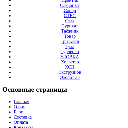
Практик
Следопыт
Сонар
СТЕС
Стэк
Сурикат
Таёжник
Тонар
Три Кита
Тула
Турченко
УЛОВКА
Хольстер
ХСН
Экструзион
Эхолот 35
Основные
страницы
Главная
О нас
Блог
Доставка
Оплата
Контакты