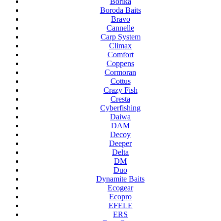
Borika
Boroda Baits
Bravo
Cannelle
Carp System
Climax
Comfort
Coppens
Cormoran
Cottus
Crazy Fish
Cresta
Cyberfishing
Daiwa
DAM
Decoy
Deeper
Delta
DM
Duo
Dynamite Baits
Ecogear
Ecopro
EFELE
ERS