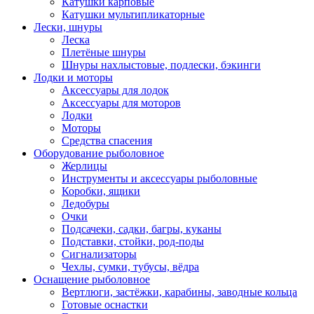
Катушки карповые
Катушки мультипликаторные
Лески, шнуры
Леска
Плетёные шнуры
Шнуры нахлыстовые, подлески, бэкинги
Лодки и моторы
Аксессуары для лодок
Аксессуары для моторов
Лодки
Моторы
Средства спасения
Оборудование рыболовное
Жерлицы
Инструменты и аксессуары рыболовные
Коробки, ящики
Ледобуры
Очки
Подсачеки, садки, багры, куканы
Подставки, стойки, род-поды
Сигнализаторы
Чехлы, сумки, тубусы, вёдра
Оснащение рыболовное
Вертлюги, застёжки, карабины, заводные кольца
Готовые оснастки