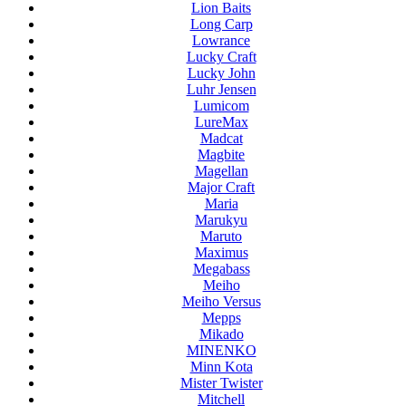
Lion Baits
Long Carp
Lowrance
Lucky Craft
Lucky John
Luhr Jensen
Lumicom
LureMax
Madcat
Magbite
Magellan
Major Craft
Maria
Marukyu
Maruto
Maximus
Megabass
Meiho
Meiho Versus
Mepps
Mikado
MINENKO
Minn Kota
Mister Twister
Mitchell