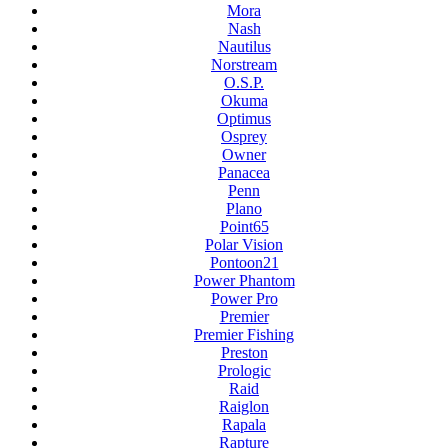
Mora
Nash
Nautilus
Norstream
O.S.P.
Okuma
Optimus
Osprey
Owner
Panacea
Penn
Plano
Point65
Polar Vision
Pontoon21
Power Phantom
Power Pro
Premier
Premier Fishing
Preston
Prologic
Raid
Raiglon
Rapala
Rapture