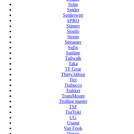
Solar
Spider
Spiderwire
SPRO
Stinger
Stonfo
Storm
Streamer
Sufix
Sunline
Tailwalk
Taka
TF Gear
Thirty34four
Tict
Trabucco
Trakker
TransMount
Trolling master
TSF
TsuYoki
UG
Usami
Van Fook
Versus