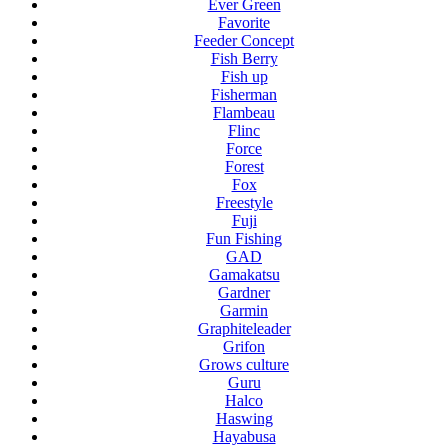
Ever Green
Favorite
Feeder Concept
Fish Berry
Fish up
Fisherman
Flambeau
Flinc
Force
Forest
Fox
Freestyle
Fuji
Fun Fishing
GAD
Gamakatsu
Gardner
Garmin
Graphiteleader
Grifon
Grows culture
Guru
Halco
Haswing
Hayabusa