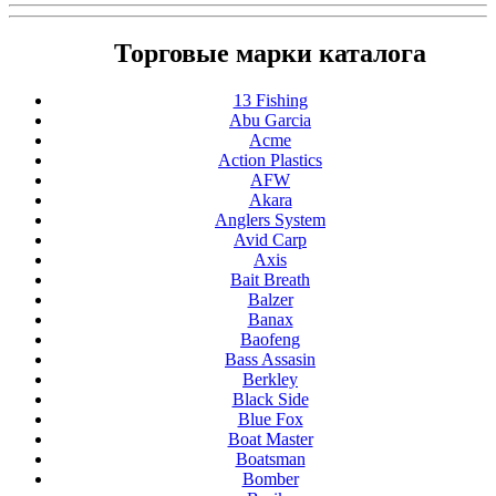
Торговые марки каталога
13 Fishing
Abu Garcia
Acme
Action Plastics
AFW
Akara
Anglers System
Avid Carp
Axis
Bait Breath
Balzer
Banax
Baofeng
Bass Assasin
Berkley
Black Side
Blue Fox
Boat Master
Boatsman
Bomber