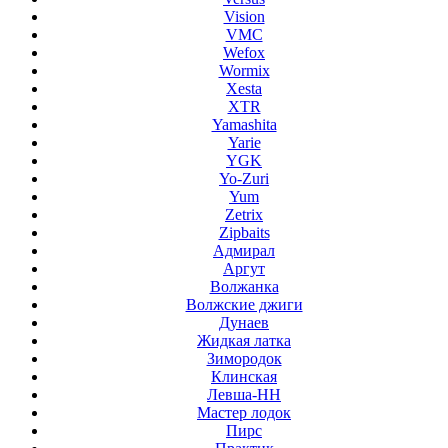
Vision
VMC
Wefox
Wormix
Xesta
XTR
Yamashita
Yarie
YGK
Yo-Zuri
Yum
Zetrix
Zipbaits
Адмирал
Аргут
Волжанка
Волжские джиги
Дунаев
Жидкая латка
Зимородок
Клинская
Левша-НН
Мастер лодок
Пирс