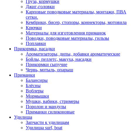
Груза, кормушки
Джиг-головки
Карповые поводковые материалы, монтажи, ПВА
сетки.
Кембрики, бисер, стопоры, коннекторы, мотовила
Крючки
Материалы для изготовления приманок
Поводки, поводковые материалы, гильзы
Поплавки
Прикормка, насадки
Ароматизаторы, дипы, добавки ароматические
Бойлы, пеллетс, макуха, насадки
Прикормки сыпучие
Червь, мотыль, опарыш
Приманки
Балансиры
Блёсны
Воблеры
Мормышки
Мушки, вабики, стримеры
Поролон и мандулы
Приманки силиконовые
Удилища
Запчасти к удилищам
Удилища surf, boat