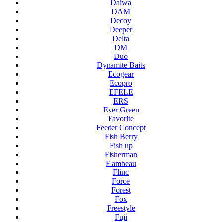
Daiwa
DAM
Decoy
Deeper
Delta
DM
Duo
Dynamite Baits
Ecogear
Ecopro
EFELE
ERS
Ever Green
Favorite
Feeder Concept
Fish Berry
Fish up
Fisherman
Flambeau
Flinc
Force
Forest
Fox
Freestyle
Fuji