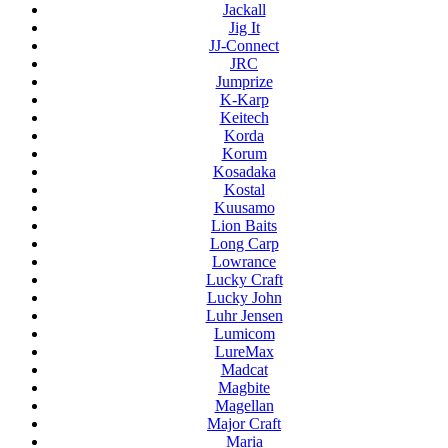
Jackall
Jig It
JJ-Connect
JRC
Jumprize
K-Karp
Keitech
Korda
Korum
Kosadaka
Kostal
Kuusamo
Lion Baits
Long Carp
Lowrance
Lucky Craft
Lucky John
Luhr Jensen
Lumicom
LureMax
Madcat
Magbite
Magellan
Major Craft
Maria