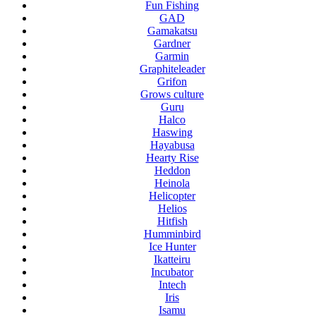
Fun Fishing
GAD
Gamakatsu
Gardner
Garmin
Graphiteleader
Grifon
Grows culture
Guru
Halco
Haswing
Hayabusa
Hearty Rise
Heddon
Heinola
Helicopter
Helios
Hitfish
Humminbird
Ice Hunter
Ikatteiru
Incubator
Intech
Iris
Isamu