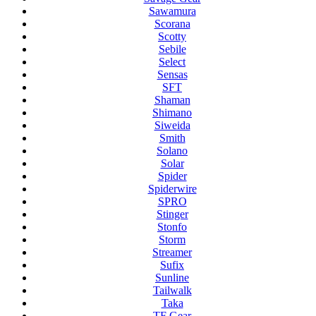
Sawamura
Scorana
Scotty
Sebile
Select
Sensas
SFT
Shaman
Shimano
Siweida
Smith
Solano
Solar
Spider
Spiderwire
SPRO
Stinger
Stonfo
Storm
Streamer
Sufix
Sunline
Tailwalk
Taka
TF Gear