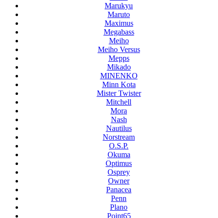
Marukyu
Maruto
Maximus
Megabass
Meiho
Meiho Versus
Mepps
Mikado
MINENKO
Minn Kota
Mister Twister
Mitchell
Mora
Nash
Nautilus
Norstream
O.S.P.
Okuma
Optimus
Osprey
Owner
Panacea
Penn
Plano
Point65