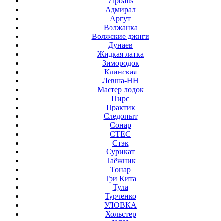
Zipbaits
Адмирал
Аргут
Волжанка
Волжские джиги
Дунаев
Жидкая латка
Зимородок
Клинская
Левша-НН
Мастер лодок
Пирс
Практик
Следопыт
Сонар
СТЕС
Стэк
Сурикат
Таёжник
Тонар
Три Кита
Тула
Турченко
УЛОВКА
Хольстер