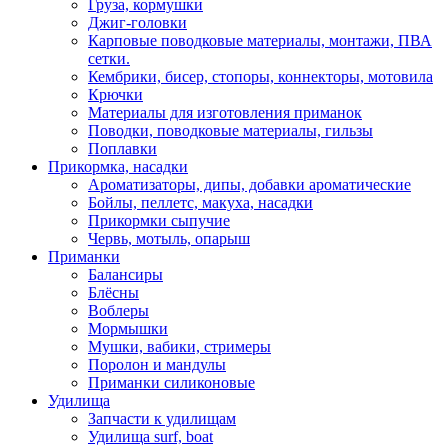
Груза, кормушки
Джиг-головки
Карповые поводковые материалы, монтажи, ПВА
сетки.
Кембрики, бисер, стопоры, коннекторы, мотовила
Крючки
Материалы для изготовления приманок
Поводки, поводковые материалы, гильзы
Поплавки
Прикормка, насадки
Ароматизаторы, дипы, добавки ароматические
Бойлы, пеллетс, макуха, насадки
Прикормки сыпучие
Червь, мотыль, опарыш
Приманки
Балансиры
Блёсны
Воблеры
Мормышки
Мушки, вабики, стримеры
Поролон и мандулы
Приманки силиконовые
Удилища
Запчасти к удилищам
Удилища surf, boat