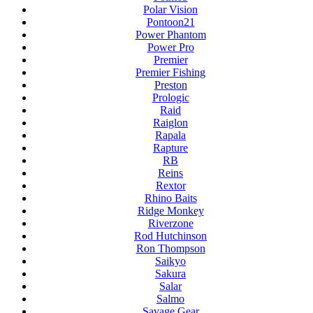
Polar Vision
Pontoon21
Power Phantom
Power Pro
Premier
Premier Fishing
Preston
Prologic
Raid
Raiglon
Rapala
Rapture
RB
Reins
Rextor
Rhino Baits
Ridge Monkey
Riverzone
Rod Hutchinson
Ron Thompson
Saikyo
Sakura
Salar
Salmo
Savage Gear