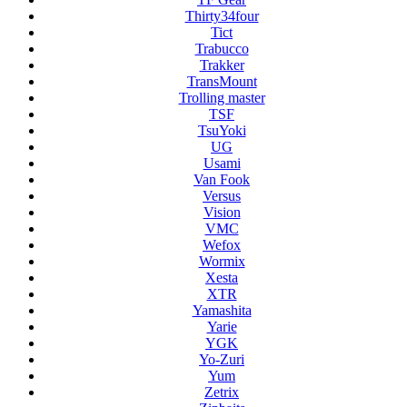
Thirty34four
Tict
Trabucco
Trakker
TransMount
Trolling master
TSF
TsuYoki
UG
Usami
Van Fook
Versus
Vision
VMC
Wefox
Wormix
Xesta
XTR
Yamashita
Yarie
YGK
Yo-Zuri
Yum
Zetrix