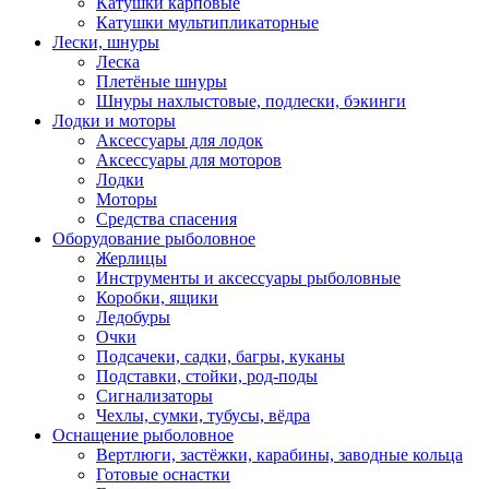
Катушки карповые
Катушки мультипликаторные
Лески, шнуры
Леска
Плетёные шнуры
Шнуры нахлыстовые, подлески, бэкинги
Лодки и моторы
Аксессуары для лодок
Аксессуары для моторов
Лодки
Моторы
Средства спасения
Оборудование рыболовное
Жерлицы
Инструменты и аксессуары рыболовные
Коробки, ящики
Ледобуры
Очки
Подсачеки, садки, багры, куканы
Подставки, стойки, род-поды
Сигнализаторы
Чехлы, сумки, тубусы, вёдра
Оснащение рыболовное
Вертлюги, застёжки, карабины, заводные кольца
Готовые оснастки