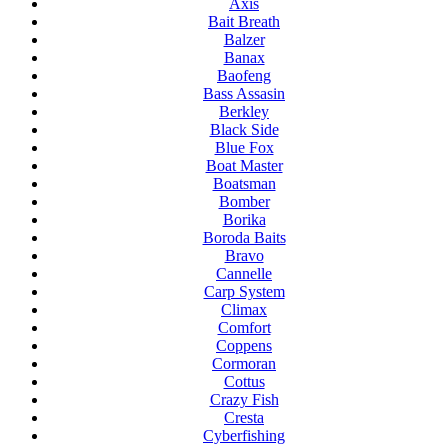
Axis
Bait Breath
Balzer
Banax
Baofeng
Bass Assasin
Berkley
Black Side
Blue Fox
Boat Master
Boatsman
Bomber
Borika
Boroda Baits
Bravo
Cannelle
Carp System
Climax
Comfort
Coppens
Cormoran
Cottus
Crazy Fish
Cresta
Cyberfishing