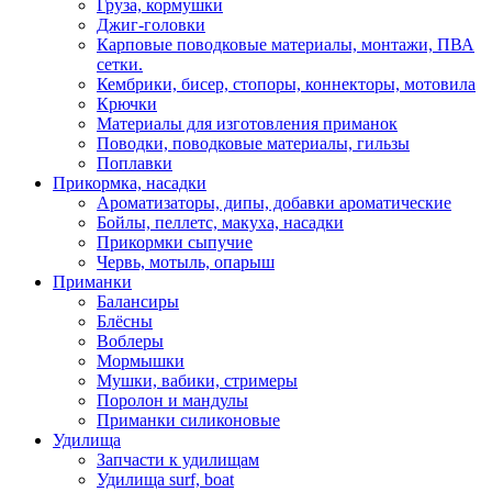
Груза, кормушки
Джиг-головки
Карповые поводковые материалы, монтажи, ПВА
сетки.
Кембрики, бисер, стопоры, коннекторы, мотовила
Крючки
Материалы для изготовления приманок
Поводки, поводковые материалы, гильзы
Поплавки
Прикормка, насадки
Ароматизаторы, дипы, добавки ароматические
Бойлы, пеллетс, макуха, насадки
Прикормки сыпучие
Червь, мотыль, опарыш
Приманки
Балансиры
Блёсны
Воблеры
Мормышки
Мушки, вабики, стримеры
Поролон и мандулы
Приманки силиконовые
Удилища
Запчасти к удилищам
Удилища surf, boat