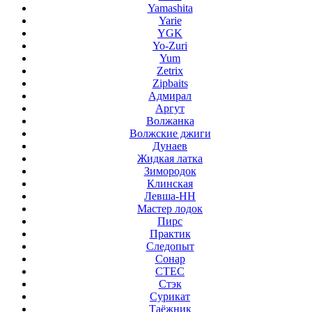
Yamashita
Yarie
YGK
Yo-Zuri
Yum
Zetrix
Zipbaits
Адмирал
Аргут
Волжанка
Волжские джиги
Дунаев
Жидкая латка
Зимородок
Клинская
Левша-НН
Мастер лодок
Пирс
Практик
Следопыт
Сонар
СТЕС
Стэк
Сурикат
Таёжник