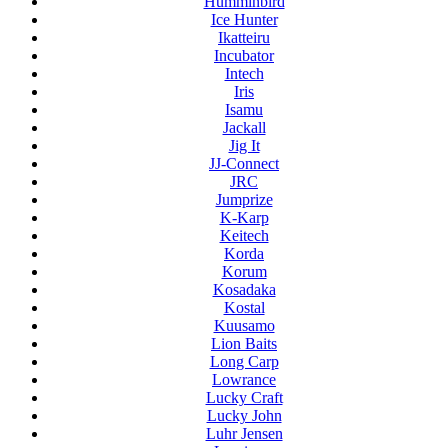
Humminbird
Ice Hunter
Ikatteiru
Incubator
Intech
Iris
Isamu
Jackall
Jig It
JJ-Connect
JRC
Jumprize
K-Karp
Keitech
Korda
Korum
Kosadaka
Kostal
Kuusamo
Lion Baits
Long Carp
Lowrance
Lucky Craft
Lucky John
Luhr Jensen