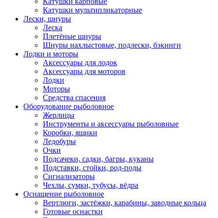
Катушки карповые
Катушки мультипликаторные
Лески, шнуры
Леска
Плетёные шнуры
Шнуры нахлыстовые, подлески, бэкинги
Лодки и моторы
Аксессуары для лодок
Аксессуары для моторов
Лодки
Моторы
Средства спасения
Оборудование рыболовное
Жерлицы
Инструменты и аксессуары рыболовные
Коробки, ящики
Ледобуры
Очки
Подсачеки, садки, багры, куканы
Подставки, стойки, род-поды
Сигнализаторы
Чехлы, сумки, тубусы, вёдра
Оснащение рыболовное
Вертлюги, застёжки, карабины, заводные кольца
Готовые оснастки