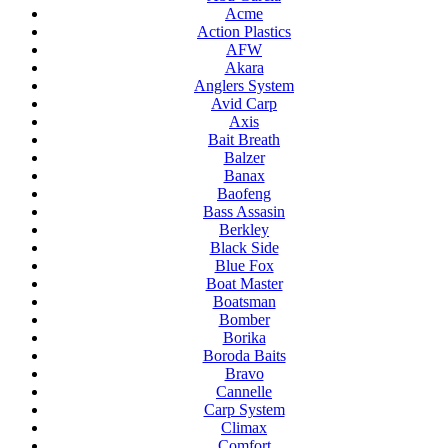
Acme
Action Plastics
AFW
Akara
Anglers System
Avid Carp
Axis
Bait Breath
Balzer
Banax
Baofeng
Bass Assasin
Berkley
Black Side
Blue Fox
Boat Master
Boatsman
Bomber
Borika
Boroda Baits
Bravo
Cannelle
Carp System
Climax
Comfort