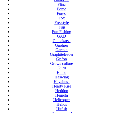
Flinc
Force
Forest
Fox
Freestyle
Fuji
Fun Fishing
GAD
Gamakatsu
Gardner
Garmin
Graphiteleader
Grifon
Grows culture
Guru
Halco
Haswing
Hayabusa
Hearty Rise
Heddon
Heinola
Helicopter
Helios
Hitfish