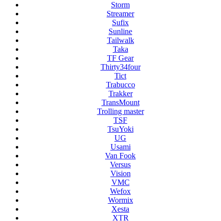
Storm
Streamer
Sufix
Sunline
Tailwalk
Taka
TF Gear
Thirty34four
Tict
Trabucco
Trakker
TransMount
Trolling master
TSF
TsuYoki
UG
Usami
Van Fook
Versus
Vision
VMC
Wefox
Wormix
Xesta
XTR