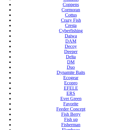
Coppens
Cormoran
Cottus
Crazy Fish
Cresta
Cyberfishing
Daiwa
DAM
Decoy
Deeper
Delta
DM
Duo
Dynamite Baits
Ecogear
Ecopro
EFELE
ERS
Ever Green
Favorite
Feeder Concept
Fish Berry
Fish up
Fisherman
Flambeau