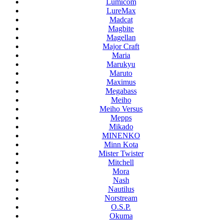
Lumicom
LureMax
Madcat
Magbite
Magellan
Major Craft
Maria
Marukyu
Maruto
Maximus
Megabass
Meiho
Meiho Versus
Mepps
Mikado
MINENKO
Minn Kota
Mister Twister
Mitchell
Mora
Nash
Nautilus
Norstream
O.S.P.
Okuma