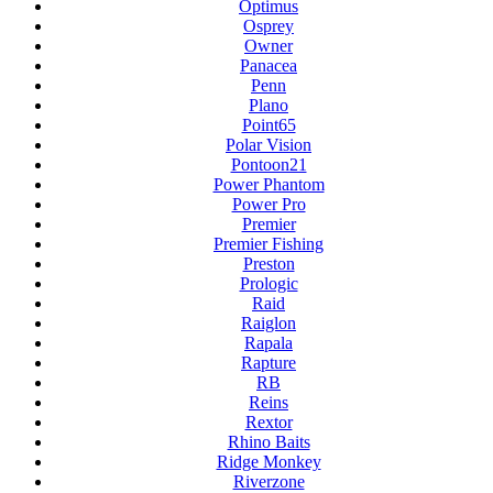
Optimus
Osprey
Owner
Panacea
Penn
Plano
Point65
Polar Vision
Pontoon21
Power Phantom
Power Pro
Premier
Premier Fishing
Preston
Prologic
Raid
Raiglon
Rapala
Rapture
RB
Reins
Rextor
Rhino Baits
Ridge Monkey
Riverzone