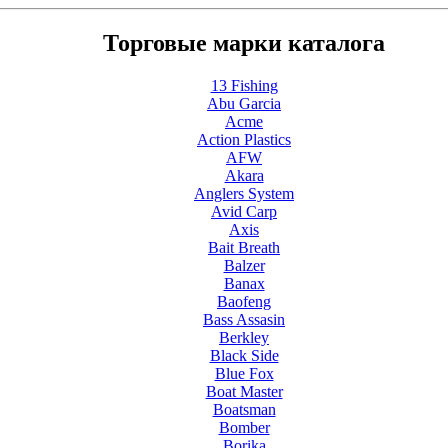
Торговые марки каталога
13 Fishing
Abu Garcia
Acme
Action Plastics
AFW
Akara
Anglers System
Avid Carp
Axis
Bait Breath
Balzer
Banax
Baofeng
Bass Assasin
Berkley
Black Side
Blue Fox
Boat Master
Boatsman
Bomber
Borika