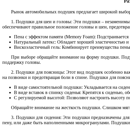
Ра
Рынок автомобильных подушек предлагает широкий выбор 
1. Подушки для шеи и головы: Эти подушки – незаменимый
обеспечивают правильное положение головы и шеи, предотвра
Пена с эффектом памяти (Memory Foam): Подстраивается
Натуральный латекс: Обладает хорошей эластичностью и 
Вискоэластичный гель: Комбинирует преимущества пены 
При выборе обращайте внимание на форму подушки. Под
поддержку головы.
2. Подушки для поясницы: Этот вид подушек особенно важ
на позвонки и предотвращая боли в спине. Подушки для поясн
В виде самостоятельной подушки: Укладывается на сиден
В виде вставок в спинку сиденья: Крепятся к сиденью, 
С регулируемой высотой: Позволяют настроить высоту п
Обращайте внимание на жесткость подушки. Слишком мягк
3. Подушки для сидения: Эти подушки предназначены для 
пену, или даже быть наполненными микрогранулами. Подушки