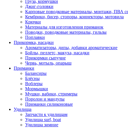
Груза, кормушки
Джиг-головки
Карповые поводковые материалы, монтажи, ПВА се
Кембрики, бисер, стопоры, коннекторы, мотовила
Крючки
Материалы для изготовления приманок
Поводки, поводковые материалы, гильзы
Поплавки
Прикормка, насадки
Ароматизаторы, дипы, добавки ароматические
Бойлы, пеллетс, макуха, насадки
Прикормки сыпучие
Червь, мотыль, опарыш
Приманки
Балансиры
Блёсны
Воблеры
Мормышки
Мушки, вабики, стримеры
Поролон и мандулы
Приманки силиконовые
Удилища
Запчасти к удилищам
Удилища surf, boat
Удилища зимние