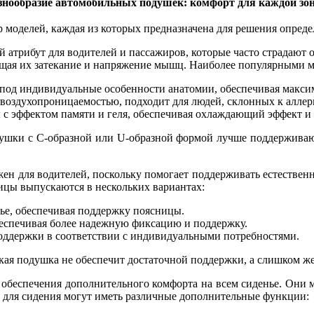
знообразие автомобильных подушек: комфорт для каждой зо
моделей, каждая из которых предназначена для решения опред
 атрибут для водителей и пассажиров, которые часто страдают о
щая их затекание и напряжение мышц. Наиболее популярными м
 под индивидуальные особенности анатомии, обеспечивая макси
воздухопроницаемостью, подходит для людей, склонных к аллер
с эффектом памяти и геля, обеспечивая охлаждающий эффект и 
ушки с C-образной или U-образной формой лучше поддерживаю
ен для водителей, поскольку помогает поддерживать естествен
ицы выпускаются в нескольких вариантах:
ье, обеспечивая поддержку поясницы.
обеспечивая более надежную фиксацию и поддержку.
оддержки в соответствии с индивидуальными потребностями.
ая подушка не обеспечит достаточной поддержки, а слишком же
обеспечения дополнительного комфорта на всем сиденье. Они м
 для сидения могут иметь различные дополнительные функции: