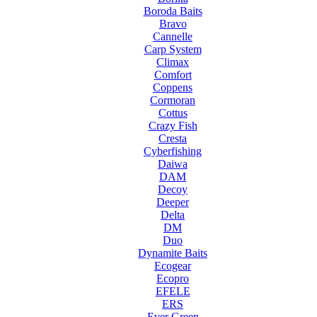
Boroda Baits
Bravo
Cannelle
Carp System
Climax
Comfort
Coppens
Cormoran
Cottus
Crazy Fish
Cresta
Cyberfishing
Daiwa
DAM
Decoy
Deeper
Delta
DM
Duo
Dynamite Baits
Ecogear
Ecopro
EFELE
ERS
Ever Green