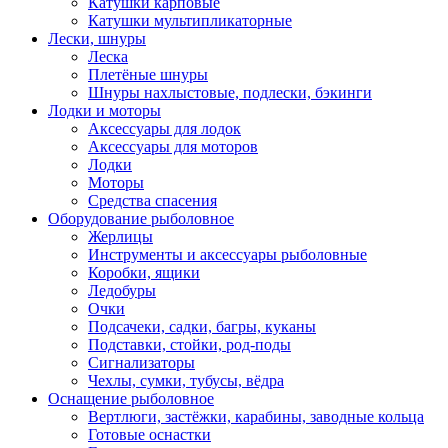
Катушки карповые
Катушки мультипликаторные
Лески, шнуры
Леска
Плетёные шнуры
Шнуры нахлыстовые, подлески, бэкинги
Лодки и моторы
Аксессуары для лодок
Аксессуары для моторов
Лодки
Моторы
Средства спасения
Оборудование рыболовное
Жерлицы
Инструменты и аксессуары рыболовные
Коробки, ящики
Ледобуры
Очки
Подсачеки, садки, багры, куканы
Подставки, стойки, род-поды
Сигнализаторы
Чехлы, сумки, тубусы, вёдра
Оснащение рыболовное
Вертлюги, застёжки, карабины, заводные кольца
Готовые оснастки